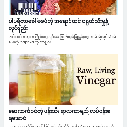
ပါပရီကာခေါ် မစပ်တဲ့ အရောင်တင် ငရုတ်သီးမှုန့်
လုပ်နည်း
ဟင်းခတ်အမွှေးအကြိုင်တွေ ဂျင်းနံနံ ကြက်သွန်ဖြူမှုန့်တွေ ဘယ်လိုလုပ်လဲ သိ
ပေမယ့် paprika ကို ဘာနဲ့ လု…
ဆေးဘက်ဝင်တဲ့ ပန်းသီး ရှာလကာရည် လုပ်ငန်းစ
ရအောင်
◘ အချဉ်ဖောက်ဖို့အတွက် ပြင်ဆင်ခြင်း အိမ်မှာ ပန်းသီးရှာလကာရည် ပြုလုပ်