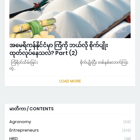
အမေရိကန်နိုင်ငံမှာ ကြံကို ဘယ်လို စိုက်ပျိုး
ထုတ်လုပ်နေသလဲ? Part (2)
. ကြံရိတ်သိမ်းခြင်း စိုက်ပျိုးပြီး တစ်နှစ်လောက်ကြာ
တဲ့…
LOAD MORE
မာတိကာ / CONTENTS
Agronomy
(216)
Entrepreneurs
(206)
HRD
(68)