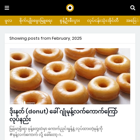
မူလ
စိုက်ပျိုးမွေးမြူရေး
စွန့်ဦးစီးပွား
လုပ်ငန်းသုံးအိုင်တီ
အခြေခံက
Showing posts from February, 2025
ဒိုးနတ် (donut) ခေါ် ဂျုံမုန့်လက်ကောက်ကြော်
လုပ်နည်း
မြန်မာ့ရိုးရာ မုန့်တွေထဲမှာ ကောက်ညှင်းမှုန့်နဲ့ လုပ်ထားတဲ့မုန့်ကို
#မုန့်လက်ကောက် လို့ ခေါ်တော့ ဂ…