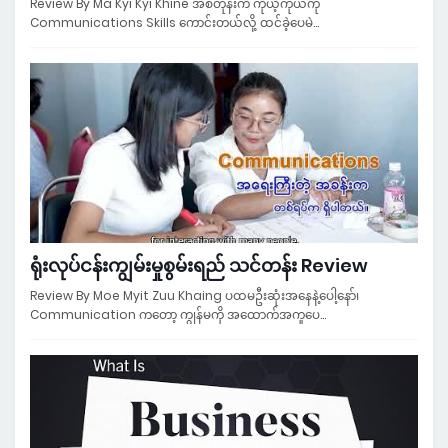
Review By Ma Kyi Kyi Khine အစတုန်းက ကိုယ့်ကိုယ်ကို
Communications Skills ကောင်းတယ်လို့ ထင်ခဲ့ပေမဲ…
ရုံးလုပ်ငန်းကျွမ်းမှုစွမ်းရည် သင်တန်း Review
Review By Moe Myit Zuu Khaing ပထမဦးဆုံးအနေနဲ့ပေါ့နော်၊
Communication ကတော့ ကျွန်မကို အထောက်အကူပေ…