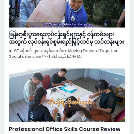
မြန်မာ့စီးပွားရေးလုပ်ငန်းရှင်များနှင့် ဝန်ထမ်းများ
အတွက် လုပ်ငန်းခွင်စွမ်းရည်မြှင့်တင်မှု သင်တန်းများ
◆ LGT ပရိုဂရမ် ၂၀၁၈ ခုနှစ်မှစတင်ကာ Moving Forward Together
Social Enterprise (MFT SE) သည် EDNA M…
Professional Office Skills Course Review