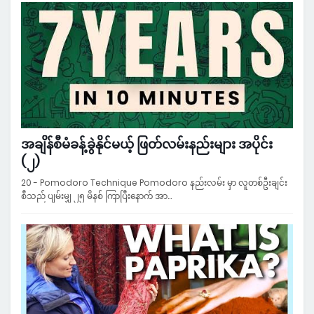
အချိန်စီမံခန့်ခွဲနိုင်မယ့် ဖြတ်လမ်းနည်းများ အပိုင်း
(၂)
20 - Pomodoro Technique Pomodoro နည်းလမ်း မှာ လူတစ်ဦးချင်း
စီသည် ပျမ်းမျှ ၂၅ မိနစ် ကြာပြီးနောက် အာ…