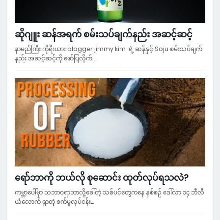
ဆိုဂျူး ဆန်အရက် စမ်းသပ်ချက်နည်း အဆင့်ဆင့်
နာမည်ကြီး ကိုရီးယား blogger jimmy kim ရဲ့ ဆန်နှင့် Soju စမ်းသပ်ချက်
နည်း အဆင့်ဆင့်ကို ဖော်ပြလိုက်…
ရော်ဘာကို ဘယ်လို စုဆောင်း ထုတ်လုပ်ရသလဲ?
ကမ္ဘာပေါ်မှာ သဘာဝရာဘာလို့ခေါ်တဲ့ သစ်ပင်တွေကနေ နှစ်စဉ် ဒေါ်လာ ၁၄ ဘီလီ
ယံလောက် ရှာတဲ့ စက်မှုလုပ်ငန်း…