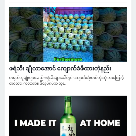
ဖရဲသီး ချိုလာအောင် ကျောက်ခဲဖိထားတဲ့နည်း
တရုတ်လူမျိုးများသည် ဖရဲသီးများပေါ်တွင် ကျောက်တုံးတစ်တုံးကို ဘာကြောင့်
တင်ထားကြတာလဲ။ ဒီလုပ်ရပ်က ထူး…