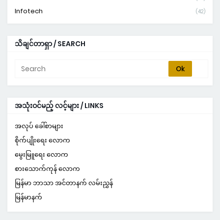
Infotech
(42)
သိချင်တာရှာ / SEARCH
အသုံးဝင်မည့် လင့်များ / LINKS
အလုပ် ခေါ်စာများ
စိုက်ပျိုးရေး လောက
မွေးမြူရေး လောက
စားသောက်ကုန် လောက
မြန်မာ ဘာသာ အင်တာနက် လမ်းညွှန်
မြန်မာနက်