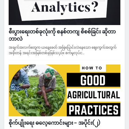
စီးပွားရေးတစ်ခုလုံးကို စနစ်တကျ စိစစ်ခြင်း ဆိုတာ
ဘာလဲ
အချက်အလက်တွေက ယနေ့ခေတ် အမြဲပြောင်းလဲနေသော ဈေးကွက်အတွက်
အဖိုးတန် အရင်းအမြစ်တစ်ခုဖြစ်သည်။ စက်မှုလုပ်င…
စိုက်ပျိုးရေး ဓလေ့ကောင်းများ - အပိုင်း(၂)