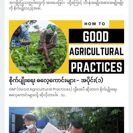
အကျိုးပြုသတ္တဝါတွေကို အားပေးခြင်း ထို့ကြောင့် သီးနှံအမျိုးအစားအမျိုးမျိုး
ကို စိုက်ပျိုးသည့်အခါ…
စိုက်ပျိုးရေး ဓလေ့ကောင်းများ - အပိုင်း(၁)
GAP (Good Agricultural Practices) ဂျီအေပီ ဆိုတာက စိုက်ပျိုးရေး
ဓလေ့ကောင်းများလို့ ဆိုလိုတာပါ။ . သ…