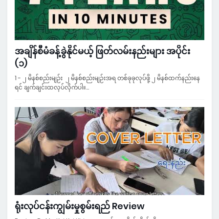
အချိန်စီမံခန့်ခွဲနိုင်မယ့် ဖြတ်လမ်းနည်းများ အပိုင်း
(၁)
1 - ၂ မိနစ်စည်းမျဉ်း ၂ မိနစ်စည်းမျဉ်းအရ တစ်ခုခုလုပ်ဖို့ ၂ မိနစ်ထက်နည်းနေ
ရင် ချက်ချင်းထလုပ်လိုက်ပါ။…
ရုံးလုပ်ငန်းကျွမ်းမှုစွမ်းရည် Review