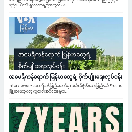
နည်း။ ပန်းသီးရှာလကာရည်အတွက် ပန…
အမေရိကန်ရောက် မြန်မာတွေရဲ့ စိုက်ပျိုးရေးလုပ်ငန်း
Interviewer - အမေရိကန်ပြည်ထောင်စု ကယ်လီဖိုးနီးယားပြည်နယ် Fresno
မြို့မှာနေထိုင်တဲ့ လူလတ်အပိုင်းအရွယ…