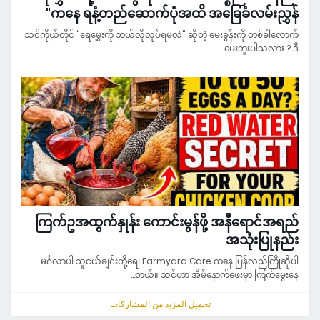
ကနေ ရနံ့တည်ဆောက်ပုံအထိ အခြေခံလမ်းညွှန်"
သင်ကိုယ်တိုင် "ရေမွှေးကို ဘယ်လိုလုပ်ရမလဲ" ဆိုတဲ့ မေးခွန်းကို တစ်ခါလောက်
မေးဘူးပါသလား ? ဒီ…
ကြက်ဥအထွက်နှုန်း ကောင်းမွန်ဖို့ အနီရောင်အရည်
အသုံးပြုနည်း
မင်္ဂလာပါ သူငယ်ချင်းတို့ရေ၊ Farmyard Care ကနေ ပြန်လည်ကြိုဆိုပါ
တယ်။ သင်ဟာ အိမ်နောက်ဖေးမှာ ကြက်မွေးနေ…
تحميل المزيد من المشاركات