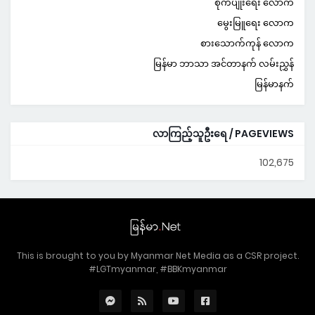
စိုက်ပျိုးရေး လောက
မွေးမြူရေး လောက
စားသောက်ကုန် လောက
မြန်မာ ဘာသာ အင်တာနက် လမ်းညွှန်
မြန်မာနက်
လာကြည့်သူဦးရေ / PAGEVIEWS
102,675
This is brought to you by Myanmar Net Media as a CSR project.
#LGTmyanmar, #BBKmyanmar