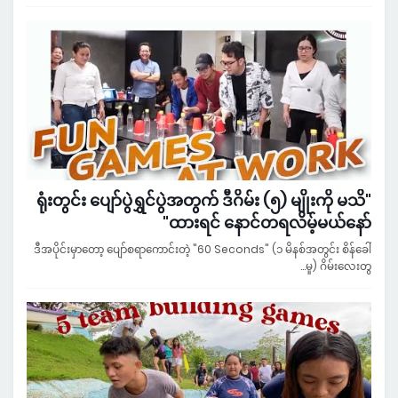
"ရုံးတွင်း ပျော်ပွဲရွှင်ပွဲအတွက် ဒီဂိမ်း (၅) မျိုးကို မသိ
ထားရင် နောင်တရလိမ့်မယ်နော်"
ဒီအပိုင်းမှာတော့ ပျော်စရာကောင်းတဲ့ "60 Seconds" (၁ မိနစ်အတွင်း စိန်ခေါ်
မှု) ဂိမ်းလေးတွ…