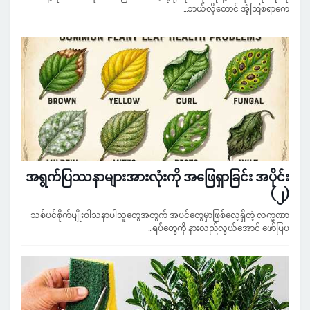
ဘယ်လိုတောင် အံ့ဩစရာကေ…
အရွက်ပြဿနာများအားလုံးကို အဖြေရှာခြင်း အပိုင်း
(၂)
သစ်ပင်စိုက်ပျိုးဝါသနာပါသူတွေအတွက် အပင်တွေမှာဖြစ်လေ့ရှိတဲ့ လက္ခဏာ
ရပ်တွေကို နားလည်လွယ်အောင် ဖော်ပြပ…