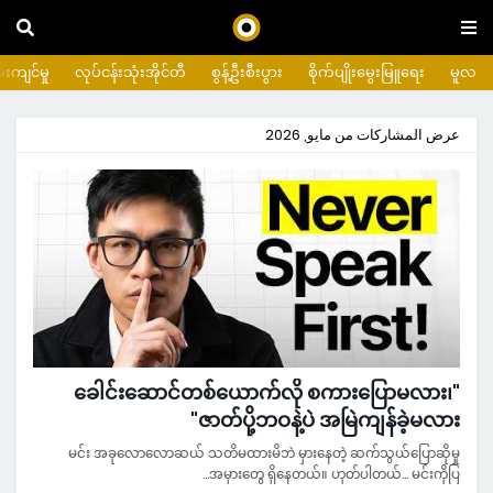
းကျင်မှု
လုပ်ငန်းသုံးအိုင်တီ
စွန့်ဦးစီးပွား
စိုက်ပျိုးမွေးမြူရေး
မူလ
عرض المشاركات من مايو, 2026
"ခေါင်းဆောင်တစ်ယောက်လို စကားပြောမလား၊
ဇာတ်ပို့ဘဝနဲ့ပဲ အမြဲကျန်ခဲ့မလား"
မင်း အခုလောလောဆယ် သတိမထားမိဘဲ မှားနေတဲ့ ဆက်သွယ်ပြောဆိုမှု
အမှားတွေ ရှိနေတယ်။ ဟုတ်ပါတယ်... မင်းကိုပြ…