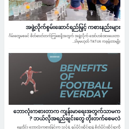
အဖွဲ့လိုက်စွမ်းဆောင်ရည်မြှင့် ကစားနည်းများ
ဂိမ်းတွေမစခင် စိတ်ဓာတ်တက်ကြွစေဖို့အတွက် အဖွဲ့လိုက် အော်ဟစ်အားပေးတာ
ဒါမှမဟုတ် TikTok ကခုန်တာမျိုး…
ဘောလုံးကစားတာက ကျန်းမာရေးအတွက်သာမက
ဘယ်လိုအရည်ချင်းတွေ တိုးတက်စေမလဲ ?
နေ့တိုင်း ဘောလုံးကစားခြင်းက သင့်ရဲ့ ရုပ်ပိုင်းဆိုင်ရာနဲ့ စိတ်ပိုင်းဆိုင်ရာကို