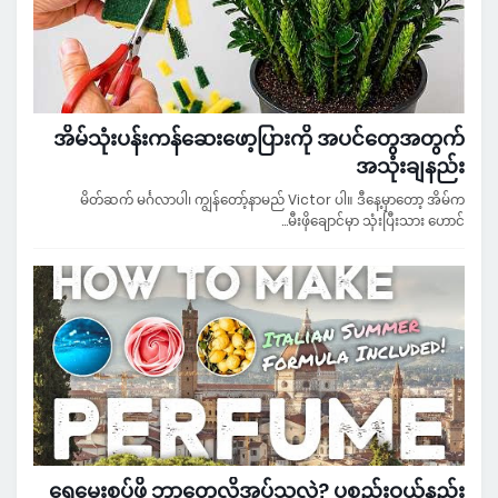
အိမ်သုံးပန်းကန်ဆေးဖော့ပြားကို အပင်တွေအတွက်
အသုံးချနည်း
မိတ်ဆက် မင်္ဂလာပါ၊ ကျွန်တော့်နာမည် Victor ပါ။ ဒီနေ့မှာတော့ အိမ်က
မီးဖိုချောင်မှာ သုံးပြီးသား ဟောင်…
ရေမွှေးစပ်ဖို့ ဘာတွေလိုအပ်သလဲ? ပစ္စည်းဝယ်နည်း