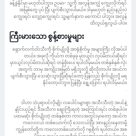
ခန့်ခွဲနိုင်မှာ မဟုတ်ပါဘူး။ ဥပမာ- သူ့ကို အလွန်အကျွံ ကျွေးလိုက်ရင်
အမြစ်တွေ ပုပ် ပြီး ပျက်စီးသွားပါမယ်။ ဒါမှမဟုတ် နည်းနည်းပဲ
ကျွေးရင်၊ လျှော့ကျွေးရင်၊ သူ့မျက်နှာက မကောင်း ပါဘူး။ အလွန်
ထိလွယ်ရှလွယ် ပါပဲ။
.
ကြီးမားသော စွန့်စားမှုများ
ရှောက်လက်ဝါးသီးကို စိုက်ပျိုးဖို့ အာရုံစိုက်မှု အများကြီး လိုအပ်ပါ
တယ်။ အခုလို ကိုယ်က တစ်ခုခု မှားယွင်း လုပ်မိတယ်ဆိုရင်၊
မှားယွင်းလုပ်မိတယ်ဆိုရင် တန်ဖိုးပေး ရပါလိမ့်မယ်။ တစ်နှစ်နှစ် လုံး
အတွက် ဘာမှ အကျိုးအမြတ် မရှိဘူးလို့ ဆိုလိုတာပါ။ အပင်က
ပျက်စီးသွားပြီ၊ သေဆုံးသွားပြီဆိုရင်တော့ ပြန်လည် စိုက်ပျိုးလို့ မရ
နိုင်တော့ပါဘူး။ ပြန်ပြီး ရွှေ့ပြောင်း ရပါလိမ့်မယ်။
.
ဒါဟာ သံပုရာပင်လိုမျိုး လပေါင်းများစွာ အသီးသီးတဲ့ အပင်နဲ့
နှိုင်းယှဉ်ရင် ဒီအသီးက ဈေးကြီးရတဲ့ အကြောင်းရင်း တစ်ခုပါပဲ။
ပထမဆုံး စိုက်ပျိုးတဲ့ တစ်နှစ်တာ ကာလအတွင်းမှာတော့ အပင်က
ကလေးငယ် တစ်ယောက်လို သေးငယ်ပြီး အားနည်းနေတာမို့
ကျွန်တော်တို့က ကလေးတစ်ယောက်လို ဂရုစိုက် ရပါတယ်။ အစ