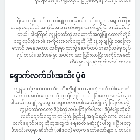
ပိုင်းမှာ အရမ်း ဂရုတစိုက် ပြုစုစောင့်ရှောက်ရပါတယ်။
.
ပြီးတော့ ဒီအပင်က တစ်မျိုး ထူးခြားပါတယ်။ သူက အရွက်ကြား
ကနေ မဟုတ်ဘဲ အကိုင်းအခက် ထိပ်ဖျား မှာ ပန်းပွင့်ပြီး အသီးသီးပါ
တယ်။ ဒါကြောင့် ကျွန်တော်တို့ အထောက်အကူပြု ထောက်တိုင်
တွေ လုပ်တဲ့အခါ၊ အကိုင်းအခက်တွေကို ကြိုးနဲ့ဆွဲချ ပြီး ခဏကြာ
အောင် အနေအထား တစ်ခုမှာ ထားဖို့ နောက်ထပ် အဆင့်တစ်ခု လုပ်
ရပါတယ်။ အဲဒီအခါမှာ အပင်က အားပြင်းလာပြီး အကိုင်းအခက်
ထိပ် မှာ ပန်းပွင့် ထွက်လာပါတယ်။
.
ရှောက်လက်ဝါး
အသီး ပုံစံ
ကျွန်တော့်လက်ထဲက ဒီအသီးလိုမျိုးက လှပတဲ့ အသီး ပါ။ ရှောက်
လက်ဝါးအသီးတွေက ညီညာပြီး ရှည် တယ်၊ ပြီးတော့ အရမ်း လှပ
ပါတယ်။တချို့လူတွေက ရှောက်လက်ဝါးအသီးမျိုးကို ကြိုက်ပေမဲ့၊
ကျွန်တော်ကတော့ ဒီပုံစံကို သိပ်မကြိုက်ပါဘူး။ ဒီပုံစံမျိုးဆိုရင်
လက်ချောင်းတွေက တဖြည်းဖြည်းနဲ့ အရမ်းရှည် လာပါတယ်။
လက်ချောင်းတွေ တိုတဲ့အတွက် ရေဓာတ် မဆုံးရှုံး ပါဘူး။ ပြီးတော့
ဒီအသီးတွေမှာ ဆီအိတ် (oil sac) တွေက တော်တော်များ ပါတယ်။
.