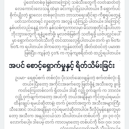
ပွဲတော်တစ်ခု ဖြစ်တာကြောင့် သစ်သီးတွေကို လတ်ဆတ်တဲ့
လေကောင်းလေသန့် ထဲမှာ ခင်းကျင်းပြသပါတယ်။ ဒီ ရှောက်ပင်
စိုက်ပျိုးတဲ့ ရွာလေး တစ်ခုလုံးဟာ ဘာသာရေးဆိုင်ရာ ကိစ္စရပ်တွေနဲ့
ပတ်သက်လာရင် လူတွေက အလွန် ယုံကြည် ပါတယ်။ ဒါကြောင့်
နှစ်ပတ်လည်နေ့နဲ့ တက် နှစ်သစ်ကူးကာလမှာ မိသားစုတိုင်းနီးပါးဟာ
ဘိုးဘွားတွေကို ရနံ့ပူဇော်ဖို့၊ မူလဇစ်မြစ်ကို သတိရဖို့ ယဇ်ပလ္လင်ပေါ်
မှာ ရှောက်လက်ဝါးသီးကို တင်ထားလေ့ရှိပါတယ်။ တက် မှာ ၆၀%၊
၆၀% က ရပါတယ်။ ဒါကတော့ ကျွန်တော်တို့ အိတ်ထဲဝင်တဲ့ ပမာဏ
ဖြစ်ပြီး၊ ကျန်တဲ့ ၄၀% က ကုန်ကျစရိတ်ထဲ ထည့်ရပါတယ်။
.
အပင် စောင့်ရှောက်မှုနှင့် ရိတ်သိမ်းခြင်း
ဥပမာ- ရေစုပ်စက် တစ်လုံး၊ ပိုးသတ်ဆေးဖျန်းတဲ့ စက်တစ်လုံး ရှိ
တယ်။ ပြီးတော့ အကိုင်းအခက်တွေ ဖြတ်ဖို့နဲ့ အသီးတွေ ခူးဖို့
ကတ်ကြေးတစ်လက် ရှိတယ်။ ဒါဆို လျှို့ဝှက်ချက် က ဘာလဲ။
လျှို့ဝှက်ချက်ကတော့ အပင်ကို ဘယ်အချိန်မှာ ကိုင်တွယ်ရမယ်၊
ထိန်းချုပ် ရမယ်ဆိုတာနဲ့၊ တက် ပွဲတော်အတွက် အသီးအများကြီး
သီးအောင် ဘယ်အချိန်မှာ လုပ်ရမလဲဆိုတာပါပဲ။ ဒီလိုပုံမှန်နေ့တွေမှာ
တော့ အသီးက အနည်းငယ်သာ သီးပါတယ်။ တစ်ပင်ကို ၂၀၊ ၃၀ လုံး
လောက်ပေါ့။ ဒါပေမဲ့ တက် ကာလမှာတော့ တစ်ပင်ကို ၆၀၊ ၇၀၊ ၁၀၀
လုံးကျော်လောက်အထိ သီးပါတယ်။