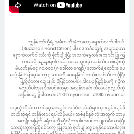
ကျွန်တော်တို့ရဲ့ အဓိက သီးနှံကတော့ ရှောက်လက်ဝါးပင်
(Buddha's Hand Citron) ပါ။ ဒေသခံတွေရဲ့ အများစုဟာ
ရှောက်လက်ဝါးသီးကို စိုက်ပျိုးပြီး အသက်မွေးဝမ်းကျောင်းပြုကြ
တယ်လို့ ခန့်မှန်းရပါတယ်။ ဒေသတွင်းမှာ သစ်သီးတစ်လုံးကို
ဗီယက်နမ်ငွေ ၈၀,၀၀၀ (၈ ဒေါ်လာ ကျော်) လောက်နဲ့ ရောင်းချပေ
မယ့် နိုင်ငံခြားမှာတော့ ၃ ဆအထိ ပေးရနိုင်ပါတယ်။ သစ်သီးက ပိုပြီး
ပြည့်စုံလေ၊ ဈေးနှုန်း ပိုမြင့်လေပါပဲ။ ဒါပေမဲ့ ပြည့်စုံမှုကို ရဖို့က
မလွယ်ပါဘူး။ ဒီအပင်တွေမှာ အလွန်အမင်း ထိလွယ်ရှလွယ်တဲ့
အမြစ်တွေ ရှိပါတယ်။ #LGTmyanmar , #BBKmyanmar
.
အခုလို ကိုယ်က တစ်ခုခု မှားယွင်း လုပ်မိတယ်ဆိုရင်၊ မှားယွင်းလုပ်မိ
တယ်ဆိုရင် တန်ဖိုးပေး ရပါလိမ့်မယ်။ တစ်နှစ်နှစ် လုံးအတွက် ဘာမှ
အကျိုးအမြတ် မရှိဘူးလို့ ဆိုလိုတာပါ။ အပင်က ပျက်စီးသွားပြီ၊
သေဆုံးသွားပြီဆိုရင်တော့ ပြန်လည် စိုက်ပျိုးလို့ မရနိုင်တော့ပါဘူး။