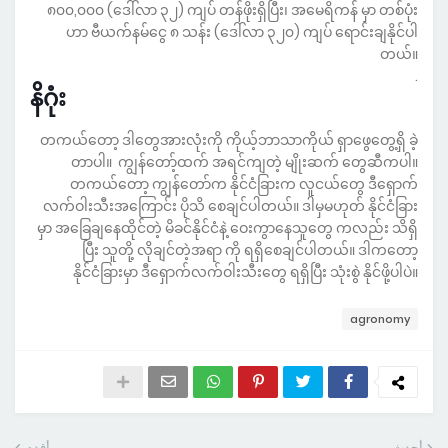
၈၀၀,၀၀၀ (ဒေါ်လာ ၃၂) ကျပ် တန်ဖိုးရှိပြီး၊ အမေရိကန် မှာ တစ်ပုံး
ဟာ ဗီယက်နမ်ငွေ ၈ သန်း (ဒေါ်လာ ၃၂၀) ကျပ် ရောင်းချနိုင်ပါ
တယ်။
.
နိဂုံး
တကယ်တော့ ဒါတွေအားလုံးကို ကိုယ့်ဘာသာကိုယ် ရှာဖွေတွေ့ရှိ ခဲ့
တာပါ။ ကျွန်တော့်ထက် အရင်ကျတဲ့ မျိုးဆက် တွေဆီကပါ။
တကယ်တော့ ကျွန်တော်က နိုင်ငံခြားက လူငယ်တွေ ဒီရှောက်
လက်ဝါးသီးအကြောင်း ပိုသိ စေချင်ပါတယ်။ ဒါမှမဟုတ် နိုင်ငံခြား
မှာ အခြေချနေထိုင်တဲ့ မိခင်နိုင်ငံနဲ့ ဝေးကွာနေသူတွေ ကလည်း သိရှိ
ပြီး သူတို့ လိုချင်တဲ့အရာ ကို ရရှိစေချင်ပါတယ်။ ဒါကတော့
နိုင်ငံခြားမှာ ဒီရှောက်လက်ဝါးသီးတွေ ရရှိပြီး သုံးစွဲ နိုင်ဖို့ပါပဲ။
agronomy
أحدث
أقدم