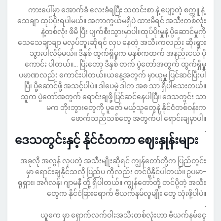
ကားပေါ်မှာ အောက်ခံ လေးခံရပြီး သတင်းစာ နဲ့ ပျော့တဲ့ စက္ကူ နဲ့
သေချာ ထုပ်ပိုးရပါမယ်။ အကာကွယ်မရှိပဲ ထားမိရင် အသီးတစ်လုံး
နဲ့တစ်လုံး ဖိမိ ပြီး ပျက်စီးသွားမှာပါ။ထုပ်ပိုးမှုနဲ့ ပို့ဆောင်မှုကို
သေသေချာချာ မလုပ်ဘူးဆိုရင် လှပ နေတဲ့ အသီးကလည်း ဆိုးရွား
သွားပါလိမ့်မယ်။ ဒီနှစ် ထွက်ရှိမှုက မနှစ်ကထက် အနည်းငယ် ပို
ကောင်း ပါတယ်။... ပြီးတော့ ဒီနှစ် တက် ပွဲတော်အတွက် ထွက်ရှိမှု
ပမာဏလည်း ကောင်းပါတယ်။ယနေ့အတွက် မှာယူမှု ပြင်ဆင်ပြီးပါ
ပြီ၊ ပို့ဆောင်ဖို့ အသင့်ပါပဲ။ ဒါပေမဲ့ ဒါက အစ သာ ရှိပါသေးတယ်။
သူက ပွဲတော်အတွက် ရောင်းချဖို့ ပြင်ဆင်နေပါပြီ။ ဒေသတွင်း သာ
မက ဘိုးဘွားတွေကို ပူဇော် မယ့်သူတွေနဲ့ နိုင်ငံတစ်ဝန်းက
ဖောက်သည်သစ်တွေ အတွက်ပါ ရောင်းချမှာပါ။
.
ဒေသတွင်းနှင့် နိုင်ငံတကာ ဈေးနှုန်းများ
အခုလို အလွန် လှပတဲ့ အသီးမျိုးဆိုရင် ကျွန်တော်တို့က ပြည်တွင်း
မှာ ရောင်းချနိုင်သလို ပြည်ပ ကိုလည်း တင်ပို့နိုင်ပါတယ်။ ဥပမာ-
ရုရှား၊ အင်္ဂလန်၊ ဂျာမနီ တို့ ရှိပါတယ်။ ကျွန်တော်တို့ တင်ပို့တဲ့ အသီး
တွေက နိုင်ငံခြားရောက် ဗီယက်နမ်လူမျိုး တွေ သုံးဖို့ပါပဲ။
.
ယူကေ မှာ ရှောက်လက်ဝါးအသီးတစ်လုံးဟာ ဗီယက်နမ်ငွေ