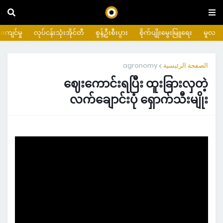
းကျင်မှု
လုပ်ငန်းသုံးအိုင်တီ
စွန့်ဦးစီးပွား
စိုက်ပျိုးမွေးမြူရေး
မူလ
agronomy
الصفحة الرئيسية
ဈေးကောင်းရပြီး ထူးခြားလှတဲ့
လက်ချောင်းပုံ ရှောက်သီးမျိုး