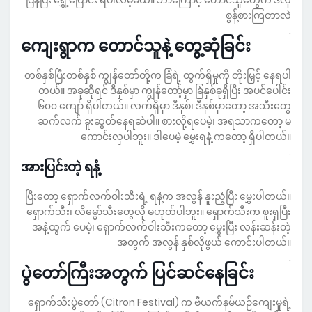
ပြန်ပြီး ရွှေ့ပြောင်း ရပါလိမ့်မယ်။ ဘာကြောင့် တောင်သူတွေက ဒီလို
စွန့်စားကြတာလဲ
.
တောင်သူ
နဲ့ တွေ့ဆုံခြင်း
ကျေးရွာက
တစ်နှစ်ပြီးတစ်နှစ် ကျွန်တော်တို့က ခြံရဲ့ ထွက်ရှိမှုကို တိုးမြှင့် နေရပါ
တယ်။ အခုဆိုရင် ဒီနှစ်မှာ ကျွန်တော့်မှာ ခြံနှစ်ခုရှိပြီး အပင်ပေါင်း
၆၀၀ ကျော် ရှိပါတယ်။ လက်ရှိမှာ ဒီနှစ်၊ ဒီနှစ်မှာတော့ အသီးတွေ
ဆက်လက် ခူးဆွတ်နေရဆဲပါ။ စားလို့ရပေမဲ့၊ အရသာကတော့ မ
ကောင်းလှပါဘူး။ ဒါပေမဲ့ မွှေးရနံ့ ကတော့ ရှိပါတယ်။
.
အားပြင်းတဲ့ ရနံ့
ပြီးတော့ ရှောက်လက်ဝါးသီးရဲ့ ရနံ့က အလွန် နူးညံ့ပြီး မွှေးပါတယ်။
ရှောက်သီး၊ လိမ္မော်သီးတွေလို မဟုတ်ပါဘူး။ ရှောက်သီးက စူးရှပြီး
အနံ့ထွက် ပေမဲ့၊ ရှောက်လက်ဝါးသီးကတော့ မွှေးပြီး လန်းဆန်းတဲ့
အတွက် အလွန် နှစ်လိုဖွယ် ကောင်းပါတယ်။
.
ပွဲတော်ကြီးအတွက် ပြင်ဆင်နေခြင်း
ရှောက်သီးပွဲတော် (Citron Festival) က ဗီယက်နမ်ယဉ်ကျေးမှုရဲ့