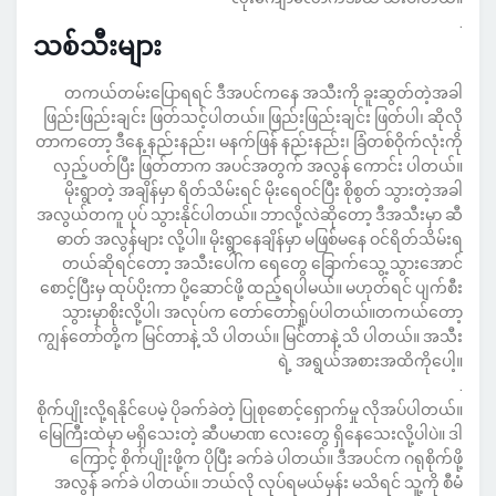
.
သစ်သီးများ
တကယ်တမ်းပြောရရင် ဒီအပင်ကနေ အသီးကို ခူးဆွတ်တဲ့အခါ
ဖြည်းဖြည်းချင်း ဖြတ်သင့်ပါတယ်။ ဖြည်းဖြည်းချင်း ဖြတ်ပါ၊ ဆိုလို
တာကတော့ ဒီနေ့ နည်းနည်း၊ မနက်ဖြန် နည်းနည်း၊ ခြံတစ်ဝိုက်လုံးကို
လှည့်ပတ်ပြီး ဖြတ်တာက အပင်အတွက် အလွန် ကောင်း ပါတယ်။
မိုးရွာတဲ့ အချိန်မှာ ရိတ်သိမ်းရင် မိုးရေဝင်ပြီး စိုစွတ် သွားတဲ့အခါ
အလွယ်တကူ ပုပ် သွားနိုင်ပါတယ်။ ဘာလို့လဲဆိုတော့ ဒီအသီးမှာ ဆီ
ဓာတ် အလွန်များ လို့ပါ။ မိုးရွာနေချိန်မှာ မဖြစ်မနေ ဝင်ရိတ်သိမ်းရ
တယ်ဆိုရင်တော့ အသီးပေါ်က ရေတွေ ခြောက်သွေ့ သွားအောင်
စောင့်ပြီးမှ ထုပ်ပိုးကာ ပို့ဆောင်ဖို့ ထည့်ရပါမယ်။ မဟုတ်ရင် ပျက်စီး
သွားမှာစိုးလို့ပါ၊ အလုပ်က တော်တော်ရှုပ်ပါတယ်။တကယ်တော့
ကျွန်တော်တို့က မြင်တာနဲ့ သိ ပါတယ်။ မြင်တာနဲ့ သိ ပါတယ်။ အသီး
ရဲ့ အရွယ်အစားအထိကိုပေါ့။
.
စိုက်ပျိုးလို့ရနိုင်ပေမဲ့ ပိုခက်ခဲတဲ့ ပြုစုစောင့်ရှောက်မှု လိုအပ်ပါတယ်။
မြေကြီးထဲမှာ မရှိသေးတဲ့ ဆီပမာဏ လေးတွေ ရှိနေသေးလို့ပါပဲ။ ဒါ
ကြောင့် စိုက်ပျိုးဖို့က ပိုပြီး ခက်ခဲ ပါတယ်။ ဒီအပင်က ဂရုစိုက်ဖို့
အလွန် ခက်ခဲ ပါတယ်။ ဘယ်လို လုပ်ရမယ်မှန်း မသိရင် သူ့ကို စီမံ