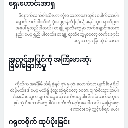
ရှေးဟောင်းအာရှ
ဒီရှောက်လက်ဝါးသီးဟာ လုံးဝ သဘာဝအတိုင်း ပေါက်တာပါ။
ရှောက်လက်ဝါးသီးရဲ့ ပုံသဏ္ဍာန်ကို ပြင်လို့ မရပါဘူး။ ရာသီဥတု
အပေါ် မူတည်ပါတယ်။ တချို့ ရာသီတွေမှာ လက်ချောင်းတွေက
နည်း ပေမဲ့ ရှည် ပါတယ်။ တချို့ ရာသီတွေမှာတော့ လက်ချောင်း
တွေက များ ပြီး တို ပါတယ်။
.
အသွင်အပြင်ကို အကြီးမားဆုံး
ခြိမ်းခြောက်မှု
ကိုယ်က အချိန်မီ သိရှိ ခဲ့ရင် ၅% မှ ၇% လောက်သာ ပျက်စီးမှု ရှိပါ
လိမ့်မယ်။ ဒါပေမဲ့ မသိရှိ ခဲ့ဘူးဆိုရင်တော့ ၁၀၀% ပျက်စီးသွားမှာပါ။
ဒီအသီးတွေက ပျက်စီးသွားတဲ့ အသီးတွေပါ။ ဒီအင်းဆက်တွေက
စုပ် တဲ့ ပိုးကောင်တွေပါပဲ။ အသီးကို မည်းစေ ပါတယ်။ နှမြောစရာ
ကောင်းပေမဲ့ လွှင့်ပစ်ရပါမယ်။
.
ဂရုတစိုက် ထုပ်ပိုးခြင်း