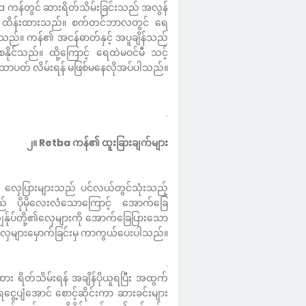
 ကန်တွင် ဆားရိတ်သိမ်းခြင်းသည် အလွန်
း ထိန်းထားသည်။ စက်တင်ဘာလတွင် ရေ
်သည်။ ကန်၏ အငန်ဓာတ်နှင့် အပူချိန်သည်
နိုင်သည်။ ထို့ကြောင့် ရေထဲမဝင်မီ သင့်
ာပတ် လိမ်းရန် မဖြစ်မနေလိုအပ်ပါသည်။
.
၂။ Retba ကန်၏ ထူးခြားချက်များ
ော လှေပြားများသည် ပင်လယ်တွင်သုံးသည့်
ည် ပိုမိုလေးလံသောကြောင့် အောက်ခြေ
ွန်ုပ်တို့၏လှေများကို အောက်ခြေပြားသော
် လှေများမှောက်ခြင်းမှ ကာကွယ်ပေးပါသည်။
.
ား ရိတ်သိမ်းရန် အချိန်ပိုယူရပြီး အထွက်
ွေ့ပျံအောင် စောင့်ဆိုင်းကာ ဆားခင်းများ