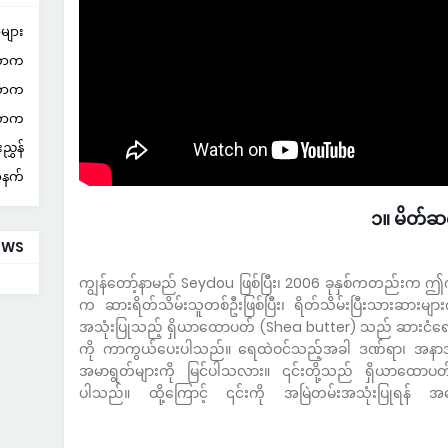
များ
လောက
လောက
လောက
ွှန်
ာနက်
၁။ မိတ်ဆ
EWS
ကျွန်တော့်နာမည် Seydou ဖြစ်ပြီး၊ 2006 ခုနှစ်ကတည်းက ဤ
က ဆားရိတ်သိမ်းသူတစ်ဦးဖြစ်ပြီး၊ ရိတ်သိမ်းပြီးသားဆားမျာ
အသုံးပြုသည့် ရှိယာထောပတ် (Shea butter) သည် ဆားငံရေ၏
ကို ကာကွယ်ပေးပါသည်။ ရေထဲဝင်သည့်အခါ ဒဏ်ရာ၊ အနာအဖု
အမာရွတ်များကို မြင်ပါသလား။ ၎င်းတို့သည် ရှိယာထောပတ်မ
ပါသည်။ ထို့ကြောင့် ၎င်းကို အမြဲတမ်းအသုံးပြုရန်