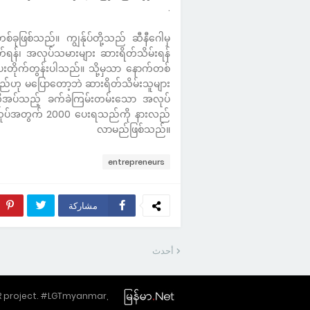
.
စ်သည်။ ကျွန်ုပ်တို့သည် ဆီနီဂေါမှ
်ရန်၊ အလုပ်သမားများ ဆားရိတ်သိမ်းရန်
ေးတိုက်တွန်းပါသည်။ သို့မှသာ နောက်တစ်
ည်ဟု မပြောတော့ဘဲ ဆားရိတ်သိမ်းသူများ
လိုအပ်သည့် ခက်ခဲကြမ်းတမ်းသော အလုပ်
ထုပ်အတွက် 2000 ပေးရသည်ကို နားလည်
လာမည်ဖြစ်သည်။
entrepreneurs
مشاركة
أحدث
SR project. #LGTmyanmar,