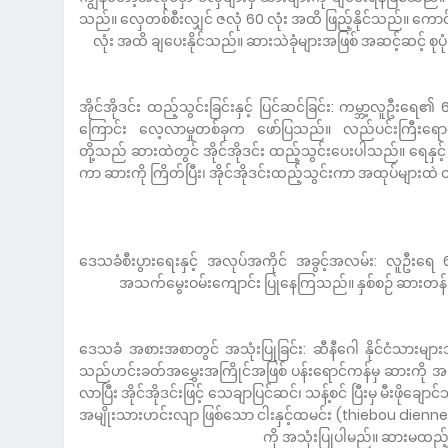
သည်။ လှေတစ်စီးလျှင် ဇလုံ 60 လုံး အထိ ဖြည့်နိုင်သည်။ ကော
လုံး အထိ ချပေးနိုင်သည်။ ဆားသဲခုံများအဖြစ် အဆင့်ဆင့် စုပု
အိုင်အိုဒင်း ထည့်သွင်းခြင်းနှင့် ပြင်ဆင်ခြင်း: ကမ္ဘာ့လူဦးရေ၏ 65%
ကြောင်း လေ့လာမှုတစ်ခုက ဖော်ပြသည်။ လည်ပင်းကြီးရော
တို့သည် ဆားထဲတွင် အိုင်အိုဒင်း ထည့်သွင်းပေးပါသည်။ ရေနှင့် 
ကာ ဆားကို ကြိတ်ပြီး၊ အိုင်အိုဒင်းထည့်သွင်းကာ အထုပ်များထဲ 
ဒေသခံစီးပွားရေးနှင့် အလုပ်အကိုင် အခွင့်အလမ်း: လူဦးရေ 
အသက်မွေးဝမ်းကျောင်း ပြုနေကြသည်။ နှစ်စဉ် ဆားတန်ချ
ဒေသခံ အစားအစာတွင် အသုံးပြုခြင်း: ဆီနီဂေါ နိုင်ငံသားမျာ
သည်ဟင်းခတ်အမွှေးအကြိုင်အဖြစ် ပန်းရောင်ကန်မှ ဆားကို 
လာပြီး အိုင်အိုဒင်းဖြင့် သေချာပြင်ဆင်၊ သန့်စင် ပြီးမှ မီးဖိုချောင
အမျိုးသားဟင်းလျာ ဖြစ်သော ငါးနှင့်ထမင်း (thiebou dien
ကို အသုံးပြုပါမည်။ ဆားမထည့်ဘဲ