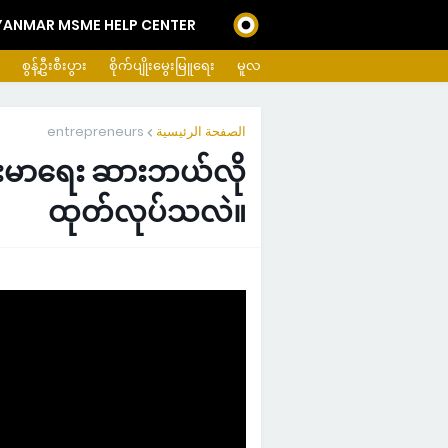
ANMAR MSME HELP CENTER
စွန့်ဦးစီးပွား
စိုက်ပျိုးမွေးမြူရေး
မူလ
entrepreneurs
الصفحة الرئيسية
န်းမာရေး ဆားဘယ်လို
ထုတ်လုပ်သလဲ။