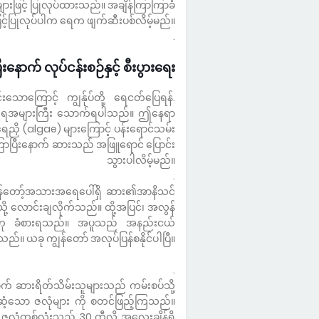
ားဖြင့် ပြုလုပ်ထားသည်။ အချိန်ကြာကြာခံ
င့်ပြုလုပ်ပါက ရေက ဖျက်ဆီးပစ်လိမ့်မည်။
.
ီးနောက် လုပ်ငန်းစဉ်နှင့် စီးပွားရေး
းသောကြောင့် ကျွန်ုပ်တို့ ရေငတ်ပြေရန်
့ ရေအများကြီး သောက်ရပါသည်။ ဤနေရာ
ေညှိ (algae) များကြောင့် ပန်းရောင်သမ်း
ာပြီးနောက် ဆားသည် အဖြူရောင် ပြောင်း
သွားပါလိမ့်မည်။
.
ကျွန်တော့်အသားအရေပေါ်ရှိ ဆား၏အာနိသင်
သို့ လောင်းချလိုက်သည်။ ထို့အပြင်၊ အလွန်
ည်ဟု ခံစားရသည်။ အပူသည် အနည်းငယ်
်။ ယခု ကျွန်တော် အလုပ်ပြန်စနိုင်ပါပြီ။
.
းနောက် ဆားရိတ်သိမ်းသူများသည် ကမ်းစပ်သို့
့သော ဇလုံများ ကို စတင်ဖြည့်ကြသည်။
။ ဇလုံတစ်လုံးသည် 30 ကီလို အလေးချိန်ရှိ