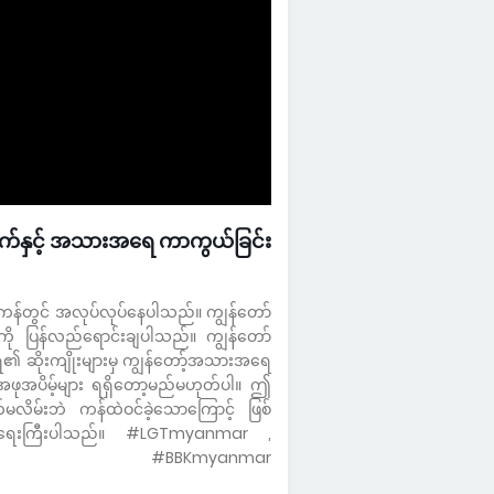
က်နှင့် အသားအရေ ကာကွယ်ခြင်း
ကန်တွင် အလုပ်လုပ်နေပါသည်။ ကျွန်တော်
းကို ပြန်လည်ရောင်းချပါသည်။ ကျွန်တော်
 ဆိုးကျိုးများမှ ကျွန်တော့်အသားအရေ
အပိမ့်များ ရရှိတော့မည်မဟုတ်ပါ။ ဤ
လိမ်းဘဲ ကန်ထဲဝင်ခဲ့သောကြောင့် ဖြစ်
 အရေးကြီးပါသည်။
#LGTmyanmar ,
#BBKmyanmar