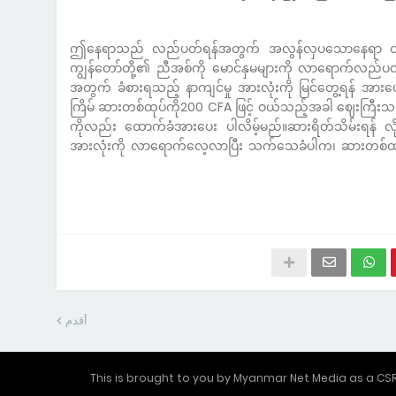
ဤနေရာသည် လည်ပတ်ရန်အတွက် အလွန်လှပသောနေရာ တစ်ခုဖြ
ကျွန်တော်တို့၏ ညီအစ်ကို မောင်နှမများကို လာရောက်လည်ပတ
အတွက် ခံစားရသည့် နာကျင်မှု အားလုံးကို မြင်တွေ့ရန် အားပ
ကြိမ် ဆားတစ်ထုပ်ကို200 CFA ဖြင့် ဝယ်သည့်အခါ ဈေးကြီးသ
ကိုလည်း ထောက်ခံအားပေး ပါလိမ့်မည်။ဆားရိတ်သိမ်းရန် 
အားလုံးကို လာရောက်လေ့လာပြီး သက်သေခံပါက၊ ဆားတစ်
أقدم
This is brought to you by Myanmar Net Media as a C