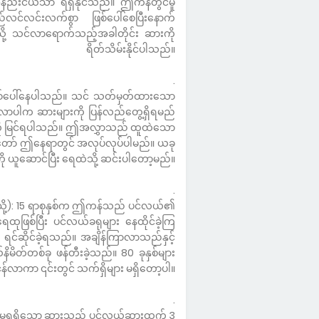
နည်းငယ်သာ ရရှိနိုင်သည်။ ဤကန်တွင်မူ
်လင်းလက်စွာ ဖြစ်ပေါ်စေပြီးနောက်
ု့ သင်လာရောက်သည့်အခါတိုင်း ဆားကို
ရိတ်သိမ်းနိုင်ပါသည်။
.
ဖြစ်ပေါ်နေပါသည်။ သင် သတ်မှတ်ထားသော
်လာပါက ဆားများကို ပြန်လည်တွေ့ရှိရမည်
်ကို မြင်ရပါသည်။ ဤအလွှာသည် ထူထဲသော
ွန်တော် ဤနေရာတွင် အလုပ်လုပ်ပါမည်။ ယခု
ကို ယူဆောင်ပြီး ရေထဲသို့ ဆင်းပါတော့မည်။
.
သို့): 15 ရာစုနှစ်က ဤကန်သည် ပင်လယ်၏
ဖြစ်ပြီး ပင်လယ်ခရုများ နေထိုင်ခဲ့ကြ
ကို ရင်ဆိုင်ခဲ့ရသည်။ အချိန်ကြာလာသည်နှင့်
နိမိတ်တစ်ခု ဖန်တီးခဲ့သည်။ 80 ခုနှစ်များ
ိုငန်လာကာ ၎င်းတွင် သက်ရှိများ မရှိတော့ပါ။
.
: ကန်မှရရှိသော ဆားသည် ပင်လယ်ဆားထက် 3