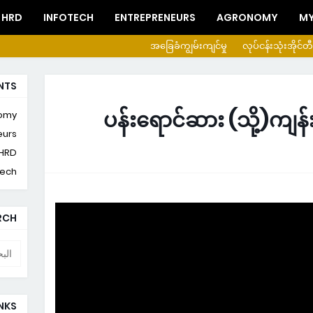
HRD
INFOTECH
ENTREPRENEURS
AGRONOMY
MY
အခြေခံကျွမ်းကျင်မှု
လုပ်ငန်းသုံးအိုင်တီ
NTS
ပန်းရောင်ဆား (သို့)ကျ
omy
eurs
HRD
tech
ARCH
INKS