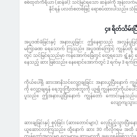
စစ်ထုတ်ကိရိယာ (ဆန်ခါ): သင်မြင်ရသော ဆန်ခါကို အုန်းလက်မျ
နိုင်ရန် ပလတ်စတစ်ဖြင့် ရောစပ်ထားပါသည်။ သံဖြ
၄။ ရိတ်သိမ်းပြ
.အပူဒဏ်ခံခြင်းနှင့် အနားယူခြင်း: ဤနေရာသည် အလွန်ပူပြင်
မကြာခဏ ရေသောက် ကြသည်။ အပူဒဏ်ကြောင့် ကျွန်ုပ်တို
တွင် သင်မြင်ရသည်မှာ ကန်အောက်ခြေတွင် တွေ့ရသော ရွှံ့နှင့် ရ
နေသည့် ဆား ဖြစ်သည်။ နေရောင်အောက်တွင် 2 ရက်မှ 3 ရက်ကြ
ကိုယ်ပေါ်ရှိ ဆားအာနိသင်လျှော့ချခြင်း: အနားယူပြီးနောက် 
ကို လျှော့ချရန် ရေဘူးကြီးတစ်ဘူးကို ယူ၍ ကျွန်တော့်ကိုယ်ပေါ်
ပူသည်။ ဤအနားယူပြီးနောက် ကျွန်တော် ကောင်းမွန်သ
လျော့ကျသွားသည
ဆားချခြင်းနှင့် စုပုံခြင်း (ဆားတောင်များ): လှေပြည့်သွားပြီ
ယူဆောင်လာကြသည်။ ထို့နောက် ဆား 30 ကီလိုဂရမ် အထိ ဆံ
ကျွန်တော့်အလုပ်မှာ လှေများမှ ဆားများကို ချပေးရန်ဖြစ်သည်