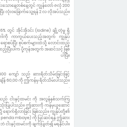
င်းသောနေ့တစ်နေ့တွင် ကျွန်တော် ဇလုံ 200
ံပြီး လုံးဝခြောက်သွေ့ရန် 2 လ လိုအပ်သည်။
.
 တွင် အိုင်အိုဒင်း (Iodine) ချို့တဲ့မှု ရှိ
ဂါကို ကာကွယ်ပေးသည့်အတွက် ကျွန်ုပ်
ရောစပ်ပြီး စုပ်စက်များထဲသို့ လောင်းထည့်
ထည့်ပြီးပါက ပို့ကုန်အတွက် အဆင်သင့် ဖြစ်
ပါပြီ။
.
600 ကျော် သည် ဆားရိတ်သိမ်းခြင်းဖြင့်
ိန် 60,00 ကို ဤကန်မှ ရိတ်သိမ်းပါသည်။
.
းသည် ငါးနှင့်ထမင်း ကို အလွန်နှစ်သက်ကြ
အသုံးပြုပါသည်။ ဤဆားကို ကန်မှယူဆောင်
်သို့ ရောက်ရှိလာခြင်း ဖြစ်သည်။ ကျွန်ုပ်တို့၏
ne penda mbaye) ကို ပြင်ဆင်ရန် ဤဆား
 ငါးနှင့်ထမင်းကို ချက်ပြုတ်၍ မရနိုင်ပါ။