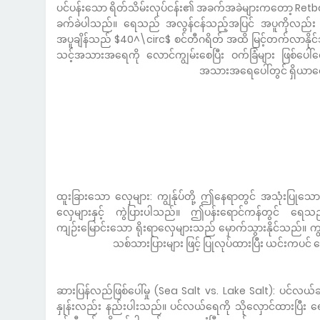
ပင်ပန်းသော ရိတ်သိမ်းလုပ်ငန်း၏ အခက်အခဲများကတော့ Retba
ခက်ခဲပါသည်။ ရေသည် အလွန်ငန်သည့်အပြင် အပူကိုလည်
အပူချိန်သည် $40^\circ$ စင်တီဂရိတ် အထိ မြင့်တက်လာနိုင
သင့်အသားအရေကို လောင်ကျွမ်းစေပြီး ဝက်ခြံများ ဖြစ်ပေါ်စေ
အသားအရေပေါ်တွင် ရှိယာထေ
ထူးခြားသော လှေများ: ကျွန်ုပ်တို့ ဤနေရာတွင် အသုံးပြုသ
လှေများနှင့် ကွဲပြားပါသည်။ ဤပန်းရောင်ကန်တွင် ရေသ
ကျဉ်းမြောင်းသော ရိုးရာလှေများသည် မှောက်သွားနိုင်သည်။ ကျ
သစ်သားပြားများ ဖြင့် ပြုလုပ်ထားပြီး ယင်းကပင
ဆားပြန်လည်ဖြစ်ပေါ်မှု (Sea Salt vs. Lake Salt): ပင်လယ်ဆ
နှုန်းလည်း နည်းပါးသည်။ ပင်လယ်ရေကို သိုလှောင်ထားပြီး ရေင