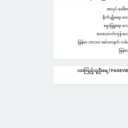
အလုပ် ခေါ်စာ
စိုက်ပျိုးရေး 
မွေးမြူရေး 
စားသောက်ကုန် 
မြန်မာ ဘာသာ အင်တာနက် လမ်းည
မြန်မ
လာကြည့်သူဦးရေ / PAGEVI