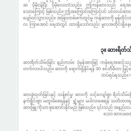
ဆ ပိုမိုငန်ပြီး ပိုမိုလေးလံသည်။ ဤကန်ဆားသည် ရေအတ
သောကြောင့် ဖြစ်သည်။ ဤအကြောင်းကြောင့်ပင် ပင်လယ်ဆားကို
ပျော်ဝင်သွားသည်။ အခြားတစ်ဖက်တွင်မူ ကန်ဆားကို မုန်တို
လ ကြာအောင် ရေထဲတွင် ထားရှိသော်လည်း မူလအတိုင်းရှိနေမ
၃။ ဆားရိတ်သိမ
ဆားရိတ်သိမ်းခြင်း နည်းလမ်း: ပုံမှန်အားဖြင့် ကန်ရေအဆင့်သည်
တက်လာပါသည်။ ဆားကို ရောက်ရှိနိုင်ရန် 30 စင်တီမီတာ မြင့်သော သ
တပ်ရပ်ရသည်။ က
ဆားခွဲထုတ်ခြင်းနှင့် သန့်စင်မှု: ဆားကို သင့်လျော်စွာ ရိတ်သ
နက်ရှိုင်းစွာ မတူးမိစေရန်နှင့် ရွှံ့များ မပါလာစေရန် သတိထ
ဆားဖြူ ကိုသာ စုဆောင်းနိုင်မည် ဖြစ်သည်။ ၎င်းသည် အနည်း
သော ဆားပမာဏရ