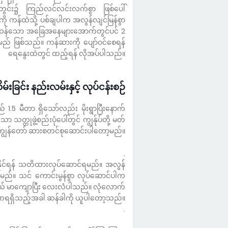
ွင်း၌ ကြည်လင်လင်းလက်စွာ ဖြစ်ပေါ်
 ကန်ထဲသို့ ပစ်ချပါက အလွန်လျင်မြန်စွာ
င်းထန်သော အခြေအနေများအောက်တွင်ပင် 2
ည် ဖြစ်သည်။ ကန်ဆားကို ပျော်ဝင်စေရန်
ရေနွေးထဲတွင် ထည့်ရန် လိုအပ်ပါသည်။
်းခြင်း နည်းလမ်းနှင့် လုပ်ငန်းစဉ်
 1.5 မီတာ ရှိသော်လည်း မိုးရွာပြီးနောက်
တ္တုဖွဲ့စည်းပုံပေါ်တွင် ကျွန်ုပ်တို့ မတ်
ျွန်တော် ဆားစတင်စုဆောင်းပါတော့မည်။
.
ိမ်းနိုင်ရန် သတိထားလုပ်ဆောင်ရမည်။ အလွန်
ားရမည်။ သင် ကောင်းမွန်စွာ လုပ်ဆောင်ပါက
ငယ် မာကျောပြီး လေးလံပါသည်။ လုံလောက်
ရှိသည့်အခါ ဆန်ခါကို ယူပါတော့သည်။
.