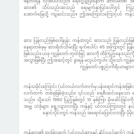
ဖန်တီးရန် လိုအပ်ပါသည်။ ရေငွေ့ပျံပြီးနောက် ဆားပမာဏ အ
ဆား၏ သိပ်သည်းဆသည် ရေမျက်နှာပြင်ပေါ်တွင် ကြည်လင
အောက်ခြေသို့ ကျဆင်းသည်။ ဤအကြောင်းကြောင့်ပင် ကန်သိ
ဆား ပြန်လည်ဖြစ်ပေါ်နှုန်း: ကန်ထဲတွင် ဆားသည် ပြန်လည်
နေရာတစ်ခုမှ ဆားရိတ်သိမ်းပြီး ရက်ပေါင်း 45 အကြာတွင် ပြန
ဖြစ်သည်။ ယခု ကျွန်တော် တုတ်ဖြင့် ဆားကို ထိကြည့်နေသည
အလွှာဖြစ်ပြီး ဤအဆင့်တွင် ခွာရန် မလွယ်ကူပါ။ သို့သော် ကျ
ကျွန်တော် ပစ္စည်းကိရိယာများ
ကန်သမိုင်းကြောင်း (ပင်လယ်လက်တက်မှ ပန်းရောင်ကန်အဖြစ်
လက်တက် တစ်ခုဖြစ်ခဲ့သည်။ ၎င်းသည် ရေစီးဆင်းနေသော ရေထု
သည်။ သို့သော် 1960 ပြည့်နှစ်တွင် 10 နှစ်ကြာ မိုးခေါင်ခြင်း
အမျှ သဲခုံများ ရွေ့လျားလာပြီး ကန်နှင့် ပင်လယ်ကြားတွင် နယ်
နှောင်းပိုင်းတွင် ကန်သည် အရောင်ပြောင်းလာပြီး ပိုမ
ကန်ဆား၏ ထူးခြားချက် (ပင်လယ်ဆားနှင့် နှိုင်းယှဉ်ချက်)