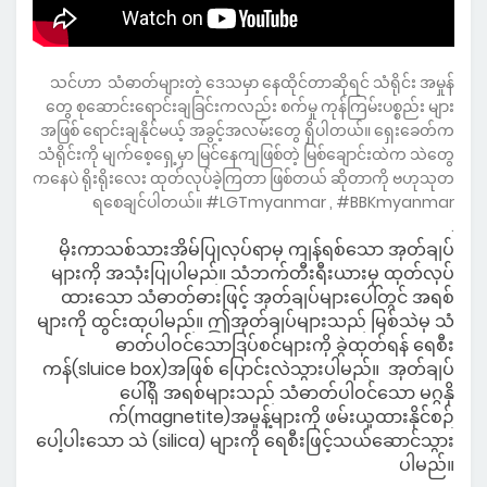
သင်ဟာ သံဓာတ်များတဲ့ ဒေသမှာ နေထိုင်တာဆိုရင် သံရိုင်း အမှုန်
တွေ စုဆောင်းရောင်းချခြင်းကလည်း စက်မှု ကုန်ကြမ်းပစ္စည်း များ
အဖြစ် ရောင်းချနိုင်မယ့် အခွင့်အလမ်းတွေ ရှိပါတယ်။ ရှေးခေတ်က
သံရိုင်းကို မျက်စေ့ရှေ့မှာ မြင်နေကျဖြစ်တဲ့ မြစ်ချောင်းထဲက သဲတွေ
ကနေပဲ ရိုးရိုးလေး ထုတ်လုပ်ခဲ့ကြတာ ဖြစ်တယ် ဆိုတာကို ဗဟုသုတ
ရစေချင်ပါတယ်။ #LGTmyanmar , #BBKmyanmar
.
မိုးကာသစ်သားအိမ်ပြုလုပ်ရာမှ ကျန်ရစ်သော အုတ်ချပ်
များကို အသုံးပြုပါမည်။ သံဘက်တီးရီးယားမှ ထုတ်လုပ်
ထားသော သံဓာတ်ဓားဖြင့် အုတ်ချပ်များပေါ်တွင် အရစ်
များကို ထွင်းထုပါမည်။ ဤအုတ်ချပ်များသည် မြစ်သဲမှ သံ
ဓာတ်ပါဝင်သောဒြပ်စင်များကို ခွဲထုတ်ရန် ရေစီး
ကန်(sluice box)အဖြစ် ပြောင်းလဲသွားပါမည်။ အုတ်ချပ်
ပေါ်ရှိ အရစ်များသည် သံဓာတ်ပါဝင်သော မဂ္ဂနို
က်(magnetite)အမှုန့်များကို ဖမ်းယူထားနိုင်စဉ်
ပေါ့ပါးသော သဲ (silica) များကို ရေစီးဖြင့်သယ်ဆောင်သွား
ပါမည်။