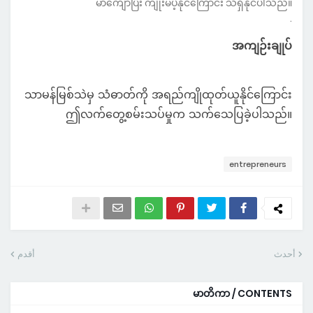
မာကျောပြီး ကျိုးမပဲ့နိုင်ကြောင်း သိရှိနိုင်ပါသည်။
.
အကျဉ်းချုပ်
သာမန်မြစ်သဲမှ သံဓာတ်ကို အရည်ကျိုထုတ်ယူနိုင်ကြောင်း
ဤလက်တွေ့စမ်းသပ်မှုက သက်သေပြခဲ့ပါသည်။
entrepreneurs
أحدث
أقدم
မာတိကာ / CONTENTS