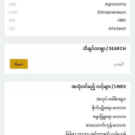
Agronomy
(216)
Entrepreneurs
(206)
HRD
(68)
Infotech
(42)
သိချင်တာရှာ / SEARCH
အသုံးဝင်မည့် လင့်များ / LINKS
အလုပ် ခေါ်စာများ
စိုက်ပျိုးရေး လောက
မွေးမြူရေး လောက
စားသောက်ကုန် လောက
မြန်မာ ဘာသာ အင်တာနက် လမ်းညွှန်