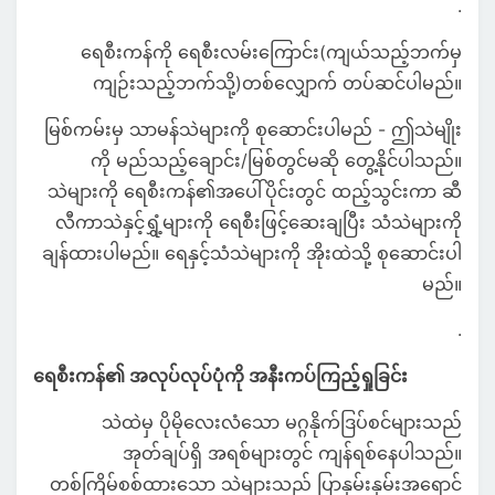
.
ရေစီးကန်ကို ရေစီးလမ်းကြောင်း(ကျယ်သည့်ဘက်မှ
ကျဉ်းသည့်ဘက်သို့)တစ်လျှောက် တပ်ဆင်ပါမည်။
မြစ်ကမ်းမှ သာမန်သဲများကို စုဆောင်းပါမည် - ဤသဲမျိုး
ကို မည်သည့်ချောင်း/မြစ်တွင်မဆို တွေ့နိုင်ပါသည်။
သဲများကို ရေစီးကန်၏အပေါ်ပိုင်းတွင် ထည့်သွင်းကာ ဆီ
လီကာသဲနှင့်ရွှံ့များကို ရေစီးဖြင့်ဆေးချပြီး သံသဲများကို
ချန်ထားပါမည်။ ရေနှင့်သံသဲများကို အိုးထဲသို့ စုဆောင်းပါ
မည်။
.
ရေစီးကန်၏ အလုပ်လုပ်ပုံကို အနီးကပ်ကြည့်ရှုခြင်း
သဲထဲမှ ပိုမိုလေးလံသော မဂ္ဂနိုက်ဒြပ်စင်များသည်
အုတ်ချပ်ရှိ အရစ်များတွင် ကျန်ရစ်နေပါသည်။
တစ်ကြိမ်စစ်ထားသော သဲများသည် ပြာနှမ်းနှမ်းအရောင်