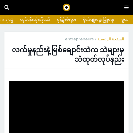
းကျင်မှု
လုပ်ငန်းသုံးအိုင်တီ
စွန့်ဦးစီးပွား
စိုက်ပျိုးမွေးမြူရေး
မူလ
entrepreneurs
الصفحة الرئيسية
လက်မှုနည်းနဲ့ မြစ်ချောင်းထဲက သဲများမှ
သံထုတ်လုပ်နည်း