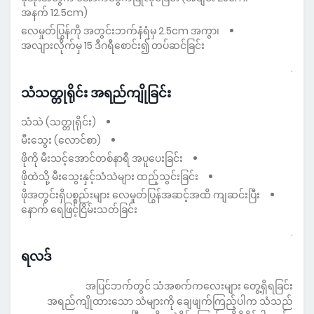
အနက် 12.5cm)
လေမှုတ်ပြွန်ကို အတွင်းဘက်နံရံမှ 2.5cm အကွာ၊
အလျားလိုက်မှ 15 ဒီဂရီစောင်း၍ တပ်ဆင်ခြင်း
.
သံသတ္တုရိုင်း အရည်ကျိုခြင်း
သံသဲ (သတ္တုရိုင်း)
မီးသွေး (လောင်စာ)
ဖိုကို မီးသင့်အောင်တစ်နာရီ အပူပေးခြင်း
ဖိုထဲသို့ မီးသွေးနှင့်သံသဲများ ထည့်သွင်းခြင်း
ဖိုအတွင်းရှိပစ္စည်းများ လေမှုတ်ပြွန်အဆင့်အထိ ကျဆင်းပြီး
နောက် ရေဖြင့်ငြိမ်းသတ်ခြင်း
.
ရလဒ်
အပြင်ဘက်တွင် သံအစက်ကလေးများ တွေ့ရှိရခြင်း
အရည်ကျိုထားသော သံများကို ချေဖျက်ကြည့်ပါက သံသည်