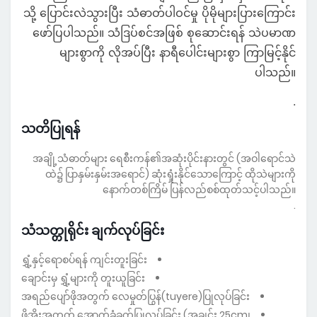
သို့ ပြောင်းလဲသွားပြီး သံဓာတ်ပါဝင်မှု ပိုမိုများပြားကြောင်း
ဖော်ပြပါသည်။ သံဒြပ်စင်အဖြစ် စုဆောင်းရန် သဲပမာဏ
များစွာကို လိုအပ်ပြီး နာရီပေါင်းများစွာ ကြာမြင့်နိုင်
ပါသည်။
.
သတိပြုရန်
အချို့သံဓာတ်များ ရေစီးကန်၏အဆုံးပိုင်းနားတွင် (အဝါရောင်သဲ
ထဲ၌ ပြာနှမ်းနှမ်းအရောင်) ဆုံးရှုံးနိုင်သောကြောင့် ထိုသဲများကို
နောက်တစ်ကြိမ် ပြန်လည်စစ်ထုတ်သင့်ပါသည်။
.
သံသတ္တုရိုင်း ချက်လုပ်ခြင်း
ရွှံ့နှင့်ရောစပ်ရန် ကျင်းတူးခြင်း
ချောင်းမှ ရွှံ့များကို တူးယူခြင်း
အရည်ပျော်ဖိုအတွက် လေမှုတ်ပြွန်(tuyere)ပြုလုပ်ခြင်း
ဖိုအိုးအတွက် အောက်ခံခွက်ပြုလုပ်ခြင်း (အချင်း 25cm၊