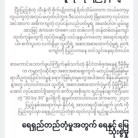
ပြီးပြည့်စုံတဲ့ သီးနှံကို စိုက်ပျိုးတာနဲ့ ရိတ်သိမ်းတာက ဘယ်တော့မှ
လွယ်ကူတဲ့အလုပ် မဟုတ်ပါဘူး။ ဒီသေးငယ်တဲ့ ခြံမှာတော့ လုပ်သား
အင်အားက အဓိကကျတဲ့ လုပ်ငန်းလည်ပတ်မှုရဲ့ အမာခံပါပဲ။ ပျမ်းမျှ
အားဖြင့် Artisan Green ဟာ တစ်လကို တန်တစ်တန်ကျော်
ထုတ်ကုန်တွေကို ထုပ်ပိုးနေပြီး ဟင်းနုနွယ်ကတော့ အရောင်းရဆုံး
ပါ။ စင်္ကာပူဟာ လက်ရှိမှာ သူတို့ရဲ့ အစားအစာထောက်ပံ့မှုရဲ့ ၉၀%
ကျော်ကို ပြည်ပကနေ တင်သွင်းနေရပါတယ်။
.
စားကောင်းသောက်ဖွယ်ကြိုက်နှစ်သက်တဲ့ နိုင်ငံတစ်ခုအနေနဲ့ ဒီမှီခိုမှု
က ကမ္ဘာလုံးဆိုင်ရာ အစားအစာဈေးကွက် မတည်မငြိမ်ဖြစ်မှု၊
ရာသီဥတုပြောင်းလဲမှုနဲ့ ရောဂါဖြစ်ပွားမှုတွေအပါအဝင် စိန်ခေါ်မှုတွေ
နဲ့အတူ ပါလာပါတယ်။ သူတို့ရဲ့ အစားအစာထောက်ပံ့မှုကို ပိုမိုကြံ့ခိုင်
အောင် လုပ်ဆောင်ဖို့အတွက် စင်္ကာပူအစိုးရက ရည်မှန်းချက်ကြီးမား
တဲ့ “30 by 30” ရူပါရုံကို ချမှတ်ထားပါတယ်။ ဒါကတော့ ၂၀၃၀
ပြည့်နှစ်အရောက်မှာ နိုင်ငံရဲ့ အာဟာရလိုအပ်ချက် ၃၀% ကို
ပြည်တွင်းမှာ ရေရှည်တည်တံ့စွာ ထုတ်လုပ်ဖို့ ရည်ရွယ်ပါတယ်။
.
ရေရှည်တည်တံ့မှုအတွက် ရေနှင့် မြေ
သုံးစွဲမှု