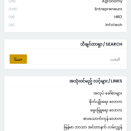
Agronomy
(216)
Entrepreneurs
(206)
HRD
(68)
Infotech
(42)
သိချင်တာရှာ / SEARCH
အသုံးဝင်မည့် လင့်များ / LINKS
အလုပ် ခေါ်စာများ
စိုက်ပျိုးရေး လောက
မွေးမြူရေး လောက
စားသောက်ကုန် လောက
မြန်မာ ဘာသာ အင်တာနက် လမ်းညွှန်