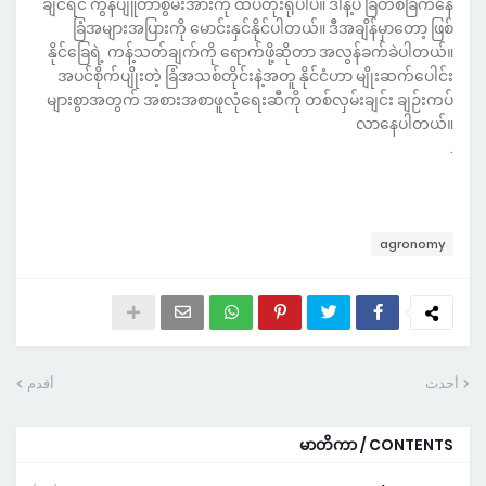
ချင်ရင် ကွန်ပျူတာစွမ်းအားကို ထပ်တိုးရုံပါပဲ။ ဒါနဲ့ပဲ ခြံတစ်ခြံကနေ
ခြံအများအပြားကို မောင်းနှင်နိုင်ပါတယ်။ ဒီအချိန်မှာတော့ ဖြစ်
နိုင်ခြေရဲ့ ကန့်သတ်ချက်ကို ရောက်ဖို့ဆိုတာ အလွန်ခက်ခဲပါတယ်။
အပင်စိုက်ပျိုးတဲ့ ခြံအသစ်တိုင်းနဲ့အတူ နိုင်ငံဟာ မျိုးဆက်ပေါင်း
များစွာအတွက် အစားအစာဖူလုံရေးဆီကို တစ်လှမ်းချင်း ချဉ်းကပ်
လာနေပါတယ်။
.
agronomy
أحدث
أقدم
မာတိကာ / CONTENTS