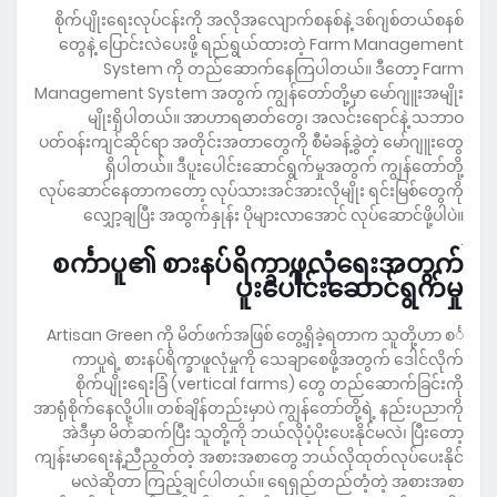
စိုက်ပျိုးရေးလုပ်ငန်းကို အလိုအလျောက်စနစ်နဲ့ ဒစ်ဂျစ်တယ်စနစ်
တွေနဲ့ ပြောင်းလဲပေးဖို့ ရည်ရွယ်ထားတဲ့ Farm Management
System ကို တည်ဆောက်နေကြပါတယ်။ ဒီတော့ Farm
Management System အတွက် ကျွန်တော်တို့မှာ မော်ဂျူးအမျိုး
မျိုးရှိပါတယ်။ အာဟာရဓာတ်တွေ၊ အလင်းရောင်နဲ့ သဘာဝ
ပတ်ဝန်းကျင်ဆိုင်ရာ အတိုင်းအတာတွေကို စီမံခန့်ခွဲတဲ့ မော်ဂျူးတွေ
ရှိပါတယ်။ ဒီပူးပေါင်းဆောင်ရွက်မှုအတွက် ကျွန်တော်တို့
လုပ်ဆောင်နေတာကတော့ လုပ်သားအင်အားလိုမျိုး ရင်းမြစ်တွေကို
လျှော့ချပြီး အထွက်နှုန်း ပိုများလာအောင် လုပ်ဆောင်ဖို့ပါပဲ။
.
စင်္ကာပူ၏ စားနပ်ရိက္ခာဖူလုံရေးအတွက်
ပူးပေါင်းဆောင်ရွက်မှု
Artisan Green ကို မိတ်ဖက်အဖြစ် တွေ့ရှိခဲ့ရတာက သူတို့ဟာ စင်္
ကာပူရဲ့ စားနပ်ရိက္ခာဖူလုံမှုကို သေချာစေဖို့အတွက် ဒေါင်လိုက်
စိုက်ပျိုးရေးခြံ (vertical farms) တွေ တည်ဆောက်ခြင်းကို
အာရုံစိုက်နေလို့ပါ။ တစ်ချိန်တည်းမှာပဲ ကျွန်တော်တို့ရဲ့ နည်းပညာကို
အဲဒီမှာ မိတ်ဆက်ပြီး သူတို့ကို ဘယ်လိုပံ့ပိုးပေးနိုင်မလဲ၊ ပြီးတော့
ကျန်းမာရေးနဲ့ညီညွတ်တဲ့ အစားအစာတွေ ဘယ်လိုထုတ်လုပ်ပေးနိုင်
မလဲဆိုတာ ကြည့်ချင်ပါတယ်။ ရေရှည်တည်တံ့တဲ့ အစားအစာ