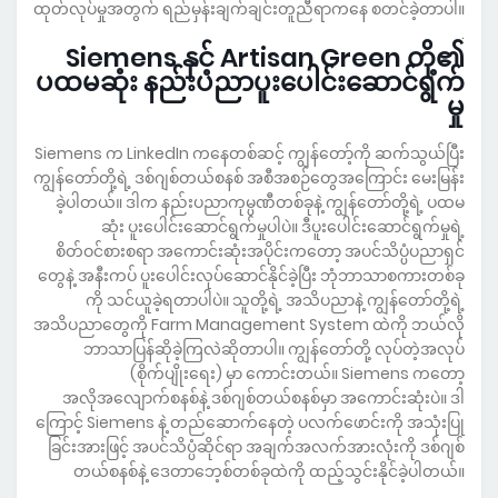
ထုတ်လုပ်မှုအတွက် ရည်မှန်းချက်ချင်းတူညီရာကနေ စတင်ခဲ့တာပါ။
.
Siemens နှင့် Artisan Green တို့၏
ပထမဆုံး နည်းပညာပူးပေါင်းဆောင်ရွက်
မှု
Siemens က LinkedIn ကနေတစ်ဆင့် ကျွန်တော့်ကို ဆက်သွယ်ပြီး
ကျွန်တော်တို့ရဲ့ ဒစ်ဂျစ်တယ်စနစ် အစီအစဉ်တွေအကြောင်း မေးမြန်း
ခဲ့ပါတယ်။ ဒါက နည်းပညာကုမ္ပဏီတစ်ခုနဲ့ ကျွန်တော်တို့ရဲ့ ပထမ
ဆုံး ပူးပေါင်းဆောင်ရွက်မှုပါပဲ။ ဒီပူးပေါင်းဆောင်ရွက်မှုရဲ့
စိတ်ဝင်စားစရာ အကောင်းဆုံးအပိုင်းကတော့ အပင်သိပ္ပံပညာရှင်
တွေနဲ့ အနီးကပ် ပူးပေါင်းလုပ်ဆောင်နိုင်ခဲ့ပြီး ဘုံဘာသာစကားတစ်ခု
ကို သင်ယူခဲ့ရတာပါပဲ။ သူတို့ရဲ့ အသိပညာနဲ့ ကျွန်တော်တို့ရဲ့
အသိပညာတွေကို Farm Management System ထဲကို ဘယ်လို
ဘာသာပြန်ဆိုခဲ့ကြလဲဆိုတာပါ။ ကျွန်တော်တို့ လုပ်တဲ့အလုပ်
(စိုက်ပျိုးရေး) မှာ ကောင်းတယ်။ Siemens ကတော့
အလိုအလျောက်စနစ်နဲ့ ဒစ်ဂျစ်တယ်စနစ်မှာ အကောင်းဆုံးပဲ။ ဒါ
ကြောင့် Siemens နဲ့ တည်ဆောက်နေတဲ့ ပလက်ဖောင်းကို အသုံးပြု
ခြင်းအားဖြင့် အပင်သိပ္ပံဆိုင်ရာ အချက်အလက်အားလုံးကို ဒစ်ဂျစ်
တယ်စနစ်နဲ့ ဒေတာဘေ့စ်တစ်ခုထဲကို ထည့်သွင်းနိုင်ခဲ့ပါတယ်။
.