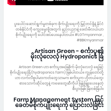
ပူးပေါင်းဆောင်ရွက်မှုတစ်ခုက စိုက်ပျိုးရေးကို မြှင့်တင်ဖို့နဲ့ နိုင်ငံ
တစ်နိုင်ငံကို ကျွေးမွေးဖို့အတွက် နည်းပညာနဲ့ ခေတ်မီလယ်ယာ
စိုက်ပျိုးရေးကို ပေါင်းစပ်ပေးနေပါတယ်။ #LGTmyanmar ,
#BBKmyanmar
.
Artisan Green - စင်္ကာပူ၏
မိုးလုံလေလုံ Hydroponics ခြံ
Artisan Green ဟာ စင်္ကာပူအခြေစိုက် မိုးလုံလေလုံ ရေဖြင့်
စိုက်ပျိုးရေးခြံ (hydroponics farm) ဖြစ်ပါတယ်။ ကျွန်တော်တို့
ဟာ လက်လီစူပါမားကတ်တွေသာမက စင်္ကာပူက ဟိုတယ်တွေ၊
စားသောက်ဆိုင်တွေနဲ့ ကဖေးတွေဆီကိုပါ ဖြန့်ဖြူးပေးနေတဲ့
စီးပွားဖြစ် ခြံတစ်ခြံပါ။
.
Farm Management System ဖြင့်
ခေတ်မီစိုက်ပျိုးရေးကို ပြောင်းလဲခြင်း