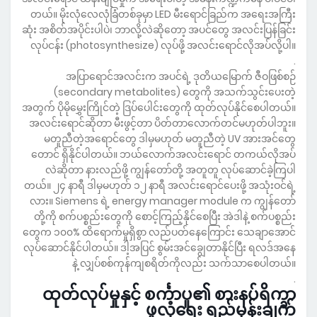
တယ်။ မိုးလုံလေလုံခြံတစ်ခုမှာ LED မီးရောင်ခြည်က အရေးအကြီး
ဆုံး အစိတ်အပိုင်းပါပဲ၊ ဘာလို့လဲဆိုတော့ အပင်တွေ အလင်းပြန်ခြင်း
လုပ်ငန်း (photosynthesize) လုပ်ဖို့ အလင်းရောင်လိုအပ်လို့ပါ။
.
အပြာရောင်အလင်းက အပင်ရဲ့ ဒုတိယမြောက် ဇီဝဖြစ်စဉ်
(secondary metabolites) တွေကို အသက်သွင်းပေးတဲ့
အတွက် ပိုမိုမွှေးကြိုင်တဲ့ ဒြပ်ပေါင်းတွေကို ထုတ်လုပ်နိုင်စေပါတယ်။
အလင်းရောင်ဆိုတာ မီးဖွင့်တာ ပိတ်တာလောက်တင်မဟုတ်ပါဘူး။
မတူညီတဲ့အရောင်တွေ ဒါမှမဟုတ် မတူညီတဲ့ UV အားအင်တွေ
တောင် ရှိနိုင်ပါတယ်။ ဘယ်လောက်အလင်းရောင် တကယ်လိုအပ်
လဲဆိုတာ နားလည်ဖို့ ကျွန်တော်တို့ အတူတူ လုပ်ဆောင်ခဲ့ကြပါ
တယ်။ ၂၄ နာရီ ဒါမှမဟုတ် ၁၂ နာရီ အလင်းရောင်ပေးဖို့ အသုံးဝင်ရဲ့
လား။ Siemens ရဲ့ energy manager module က ကျွန်တော်
တို့ကို စက်ပစ္စည်းတွေကို စောင့်ကြည့်နိုင်စေပြီး အဲဒါနဲ့ စက်ပစ္စည်း
တွေက ၁၀၀% ထိရောက်မှုရှိစွာ လည်ပတ်နေကြောင်း သေချာအောင်
လုပ်ဆောင်နိုင်ပါတယ်။ ဒါ့အပြင် စွမ်းအင်ချွေတာနိုင်ပြီး ရလဒ်အနေ
နဲ့ လျှပ်စစ်ကုန်ကျစရိတ်ကိုလည်း သက်သာစေပါတယ်။
.
ထုတ်လုပ်မှုနှင့် စင်္ကာပူ၏ စားနပ်ရိက္ခာ
ဖူလုံရေး ရည်မှန်းချက်