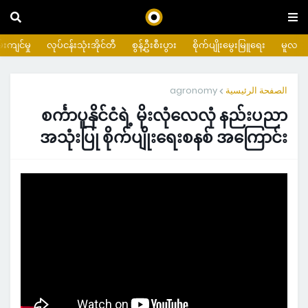
းကျင်မှု
လုပ်ငန်းသုံးအိုင်တီ
စွန့်ဦးစီးပွား
စိုက်ပျိုးမွေးမြူရေး
မူလ
agronomy
الصفحة الرئيسية
စင်္ကာပူနိုင်ငံရဲ့ မိုးလုံလေလုံ နည်းပညာ
အသုံးပြု စိုက်ပျိုးရေးစနစ် အကြောင်း