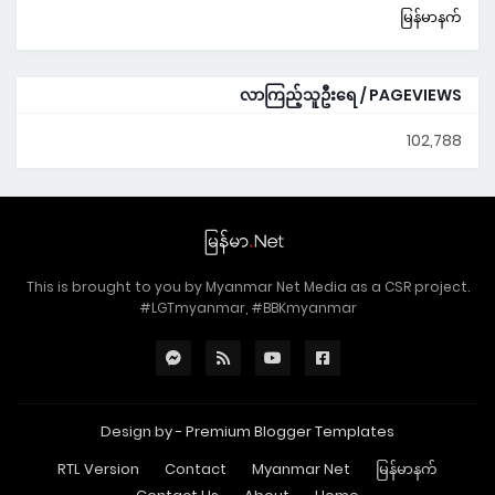
မြန်မာနက်
လာကြည့်သူဦးရေ / PAGEVIEWS
102,788
This is brought to you by Myanmar Net Media as a CSR project.
#LGTmyanmar, #BBKmyanmar
Design by -
Premium Blogger Templates
RTL Version
Contact
Myanmar Net
မြန်မာနက်