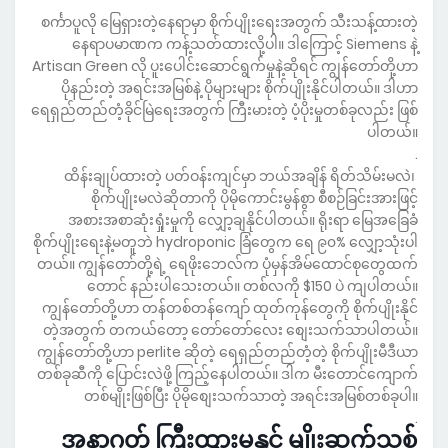
စင်္ကာပူလို မြေရှားတဲ့နေရာမှာ စိုက်ပျိုးရေးအတွက် သီးသန့်ထားတဲ့
နေရာပမာဏက ကန့်သတ်ထားလို့ပါ။ ဒါကြောင့် Siemens နဲ့
Artisan Green လို ပူးပေါင်းဆောင်ရွက်မှုနဲ့ဆိုရင် ကျွန်တော်တို့ဟာ
ပိုနည်းတဲ့ အရင်းအမြစ်နဲ့ ပိုများများ စိုက်ပျိုးနိုင်ပါတယ်။ ဒါဟာ
ရေရှည်တည်တံ့ခိုင်မြဲရေးအတွက် ကြီးမားတဲ့ ပံ့ပိုးမှုတစ်ခုလည်း ဖြစ်
ပါတယ်။
.
ထိန်းချုပ်ထားတဲ့ ပတ်ဝန်းကျင်မှာ ဘယ်အချိန် ရိတ်သိမ်းမလဲ၊
စိုက်ပျိုးမလဲဆိုတာကို ပိုမိုကောင်းမွန်စွာ စီစဉ်ခြင်းအားဖြင့်
အစားအစာဆုံးရှုံးမှုကို လျှော့ချနိုင်ပါတယ်။ ရိုးရာ မြေအခြေခံ
စိုက်ပျိုးရေးနဲ့မတူဘဲ hydroponic ခြံတွေက ရေ ၉၀% လျှော့သုံးပါ
တယ်။ ကျွန်တော်တို့ရဲ့ ရေဖိုးဘေလ်က ပုံမှန်အိမ်ထောင်စုတွေထက်
တောင် နည်းပါသေးတယ်။ တစ်လကို $150 ပဲ ကျပါတယ်။
ကျွန်တော်တို့ဟာ တန်တစ်တန်ကျော် ထုတ်ကုန်တွေကို စိုက်ပျိုးနိုင်
တဲ့အတွက် တကယ်တော့ တော်တော်လေး စျေးသက်သာပါတယ်။
ကျွန်တော်တို့ဟာ perlite ဆိုတဲ့ ရေရှည်တည်တံ့တဲ့ စိုက်ပျိုးမီဒီယာ
တစ်ခုဆီကို ပြောင်းလဲဖို့ ကြည့်နေပါတယ်။ ဒါက မီးတောင်ကျောက်
တစ်မျိုးဖြစ်ပြီး ပိုမိုစျေးသက်သာတဲ့ အရင်းအမြစ်တစ်ခုပါ။
.
အနာဂတ် ကြီးထွားမှုနှင့် မျိုးဆက်သစ်