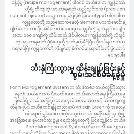
ခန့်ခွဲမှု (recipe management) ပါဝင်ပါတယ်။ ဒါက ကျွန်တော်
တို့ရဲ့ တိကျတဲ့ အာဟာရဓာတ် ထည့်သွင်းစက် (precision
nutrient injector) အတွက် ရှေ့ပြေးပုံစံ (prototype) ပါပဲ။ ဒါက
ကျွန်တော်တို့ တည်ဆောက်နေတဲ့ Siemens ပလက်ဖောင်းနဲ့
ချိတ်ဆက်ထားပြီး အဲဒီပလက်ဖောင်းမှာ မတူညီတဲ့ ချက်နည်းအမျိုး
အစား ၁၀၀ ကျော်ကို သိမ်းဆည်းနိုင်ပါတယ်။ ကျွန်တော်တို့ လိုချင်
တဲ့ အာဟာရဓာတ် ပုံစံတွေကို သတ်မှတ်နိုင်ပြီး လိုအပ်ရင် စက်က
ရောစပ်ပြီး ကျွန်တော်တို့ လိုချင်တဲ့ စိုက်ခင်းနေရာတိုင်းကို ပို့ဆောင်
ပေးမှာပါ။
.
သီးနှံကြီးထွားမှု ထိန်းချုပ်ခြင်းနှင့်
စွမ်းအင်စီမံခန့်ခွဲမှု
Farm Management System က သီးနှံတစ်ခု ဘယ်လိုကြီးထွား
နေလဲ၊ ဘယ်လောက် ပိုးသတ်ဆေး၊ ဘယ်လောက်ရေ၊ ကြီးထွားမှု
ဖြစ်စဉ်ရဲ့ ဘယ်အချိန်မှာ ဘာတွေလိုအပ်လဲဆိုတာကို တိတိကျကျ
ထိန်းချုပ်ပါတယ်။ တစ်ချိန်တည်းမှာပဲ Artisan Green ကို အဝေးမှ
ဝင်ရောက်ခွင့်ပေးထားတဲ့အတွက် ဘယ်အချိန်မဆို သူတို့ရဲ့
အခြေအနေ၊ စွမ်းအင်သုံးစွဲမှု၊ ရေသုံးစွဲမှုတွေကို မြင်တွေ့နိုင်ပါတယ်။
Farm Management System ထဲမှာ အလိုအလျောက်
အလင်းရောင် ထိန်းချုပ်မှုက အရေးပါတဲ့ အခန်းကဏ္ဍကနေ ပါဝင်ပါ