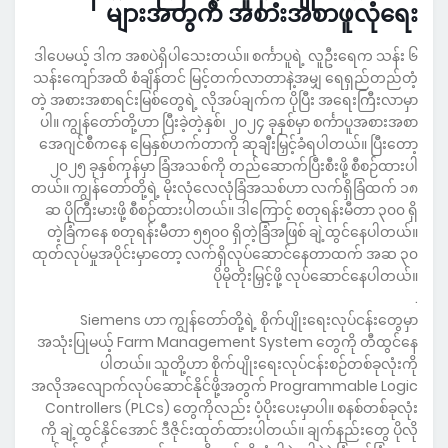
များအတွက် အစားအစာဖူလုံရေး
ဒါပေမယ့် ဒါက အစပဲရှိပါသေးတယ်။ စင်္ကာပူရဲ့ လူဦးရေက သန်း ၆
သန်းကျော်အထိ စံချိန်တင် မြင့်တက်လာတာနဲ့အမျှ ရေရှည်တည်တံ့
တဲ့ အစားအစာရင်းမြစ်တွေရဲ့ လိုအပ်ချက်က ပိုပြီး အရေးကြီးလာမှာ
ပါ။ ကျွန်တော်တို့ဟာ ပြီးခဲ့တဲ့နှစ်၊ ၂၀၂၄ ခုနှစ်မှာ စင်္ကာပူအစားအစာ
အေဂျင်စီကနေ မြေနှစ်ဟက်တာကို ဆုချီးမြှင့်ခံရပါတယ်။ ပြီးတော့
၂၀၂၅ ခုနှစ်ကုန်မှာ ခြံအသစ်ကို တည်ဆောက်ပြီးစီးဖို့ စီစဉ်ထားပါ
တယ်။ ကျွန်တော်တို့ရဲ့ မိုးလုံလေလုံခြံအသစ်ဟာ လက်ရှိခြံထက် ၁၈
ဆ ပိုကြီးမားဖို့ စီစဉ်ထားပါတယ်။ ဒါကြောင့် စတုရန်းမီတာ ၃၀၀ ရှိ
တဲ့ခြံကနေ စတုရန်းမီတာ ၅၅၀၀ ရှိတဲ့ခြံအဖြစ် ချဲ့ထွင်နေပါတယ်။
ထုတ်လုပ်မှုအပိုင်းမှာတော့ လက်ရှိလုပ်ဆောင်နေတာထက် အဆ ၃၀
ပိုမိုတိုးမြှင့်ဖို့ လုပ်ဆောင်နေပါတယ်။
.
Siemens ဟာ ကျွန်တော်တို့ရဲ့ စိုက်ပျိုးရေးလုပ်ငန်းတွေမှာ
အသုံးပြုမယ့် Farm Management System တွေကို တီထွင်နေ
ပါတယ်။ သူတို့ဟာ စိုက်ပျိုးရေးလုပ်ငန်းစဉ်တစ်ခုလုံးကို
အလိုအလျောက်လုပ်ဆောင်နိုင်ဖို့အတွက် Programmable Logic
Controllers (PLCs) တွေကိုလည်း ပံ့ပိုးပေးမှာပါ။ စနစ်တစ်ခုလုံး
ကို ချဲ့ထွင်နိုင်အောင် ဒီဇိုင်းထုတ်ထားပါတယ်။ ချက်နည်းတွေ ပိုလို