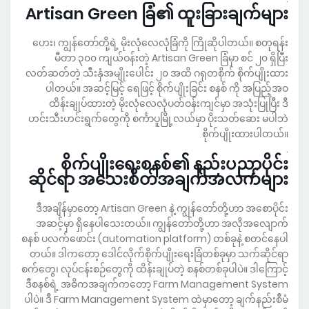
Artisan Green ခြံ၏ ထူးခြားချက်များ
ဟေး၊ ကျွန်တော်တို့ရဲ့ မိုးလုံလေလုံခြံကို ကြိုဆိုပါတယ်။ စတုရန်း
မီတာ ၃၀၀ ကျယ်ဝန်းတဲ့ Artisan Green ခြံမှာ စင် ၂၀ ရှိပြီး
လတ်ဆတ်တဲ့ သီးနှံအမျိုးပေါင်း ၂၀ အထိ ဂရုတစိုက် စိုက်ပျိုးထား
ပါတယ်။ အဆင့်မြင့် ရေဖြင့် စိုက်ပျိုးခြင်း စနစ် ကို အပြည့်အဝ
ထိန်းချုပ်ထားတဲ့ မိုးလုံလေလုံပတ်ဝန်းကျင်မှာ အသုံးပြုပြီး ဒီ
ဟင်းသီးဟင်းရွက်တွေကို စင်္ကာပူမြို့လယ်မှာ ပိုးသတ်ဆေး မပါဘဲ
စိုက်ပျိုးထားပါတယ်။
.
စိုက်ပျိုးရေးစနစ်၏ နည်းပညာပိုင်း
ဆိုင်ရာ အသေးစိတ်အချက်အလက်များ
ဒီအချိန်မှာတော့ Artisan Green နဲ့ ကျွန်တော်တို့ဟာ အစောပိုင်း
အဆင့်မှာ ရှိနေပါသေးတယ်။ ကျွန်တော်တို့ဟာ အလိုအလျောက်
စနစ် ပလက်ဖောင်း (automation platform) တစ်ခုနဲ့ စတင်နေပါ
တယ်။ ဒါကတော့ ဒေါင်လိုက်စိုက်ပျိုးရေးခြံတစ်ခုမှာ သက်ဆိုင်ရာ
စက်တွေ၊ လုပ်ငန်းစဉ်တွေကို ထိန်းချုပ်တဲ့ စနစ်တစ်ခုပါပဲ။ ဒါကြောင့်
ဒီစနစ်ရဲ့ အဓိကအချက်ကတော့ Farm Management System
ပါပဲ။ ဒီ Farm Management System ထဲမှာတော့ ချက်နည်းစီမံ