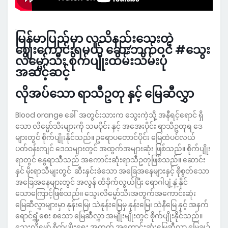
.
မြန်မာပြည်မှာ လူသိနည်းသေးတဲ့
ဈေးကောင်းရမယ့် ဆေးဘက်ဝင် #သွေး
လိမ္မော်သီး စိုက်ပျိုးထိမ်းသိမ်းပုံ
အဆင့်ဆင့်
လိုအပ်သော ရာသီဥတု နှင့် မြေဆီလွှာ
Blood orange ခေါ် အတွင်းသားက သွေးကဲ့သို့ အနီရင့်ရောင် ရှိ
သော လိမ္မော်သီးများကို သမပိုင်း နှင့် အအေးပိုင်း ရာသီဥတုရ ဒေ
များတွင် စိုက်ပျိုးနိုင်သည်။ ဥရောပတောင်ပိုင်း မြေထဲပင်လယ်
ပတ်ဝန်းကျင် ဒေသများတွင် အထွက်အများဆုံး ဖြစ်သည်။ စိုက်ပျိုး
ရာတွင် နွေရာသီသည် အကောင်းဆုံးရာသီဥတုဖြစ်သည်။ ဆောင်း
နှင် မိုးရာသီမျးတွင် ဆီးနှင်းခဲသော အခြေအနေများနှင့် စိုစွတ်သော
အခြေအနေများတွင် အလွန် ထိခိုက်လွယ်ပြီး ရောဂါပျံ့နှံ့နိုင်
သောကြောင့်ဖြစ်သည်။ သွေးလိမ္မော်သီးအတွက်အကောင်းဆုံး
မြေဆီလွှာများမှာ နုန်းမြေ၊ သဲနုန်းမြေမှ နုန်းမြေ၊ သဲနီမြေ နှင့် အနက်
ရောင်ရွှံ့စေး စသော မြေဆီလွှာ အမျိုးမျိုးတွင် စိုက်ပျိုးနိုင်သည်။
သွေးလိမ္မော် စိုက်ပျိုးရေး အတွက် အကောင်းဆုံးမြေဆီလွှာ မြေချဉ်