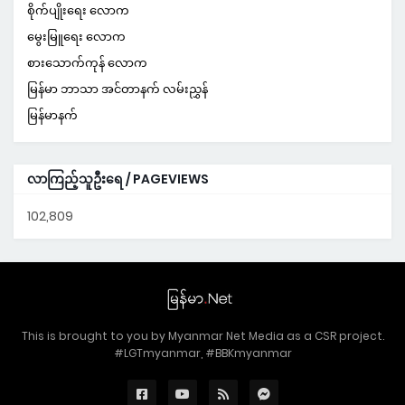
စိုက်ပျိုးရေး လောက
မွေးမြူရေး လောက
စားသောက်ကုန် လောက
မြန်မာ ဘာသာ အင်တာနက် လမ်းညွှန်
မြန်မာနက်
လာကြည့်သူဦးရေ / PAGEVIEWS
102,809
This is brought to you by Myanmar Net Media as a CSR project.
#LGTmyanmar, #BBKmyanmar