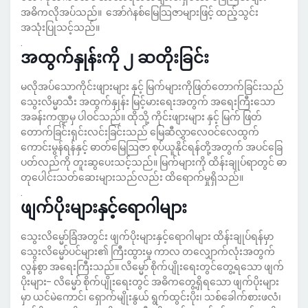
အဓိကလိုအပ်သည်။ အော်ဂဲနစ်မြေသြဇာများဖြင့် ထည့်သွင်း
အသုံးပြုသင့်သည်။
.
အထွက်နှုန်းကို ၂ ဆတိုးခြင်း
မလိုအပ်သောကိုင်းဖျားများ နှင့် မြက်များကိုဖြတ်တောက်ခြင်းသည်
သွေးလိမ္မာသီး အထွက်နှုန်း မြင့်မားရေးအတွက် အရေးကြီးသော
အခန်းကဏ္ဍမှ ပါဝင်သည်။ ထိုသို့ ကိုင်းဖျားများ နှင့် မြက် ဖြတ်
တောက်ခြင်းရှင်းလင်းခြင်းသည် မြေဆီလွှာလေဝင်လေထွက်
ကောင်းမွန်ရန်နှင့် ဓာတ်မြေဩဇာ စုပ်ယူနိုင်ရန်တို့အတွက် အပင်ခြေ
ပတ်လည်ကို တူးဆွပေးသင့်သည်။ မြက်များကို ထိန်းချုပ်ရာတွင် ဓာ
တုပေါင်းသတ်ဆေးများသည်လည်း ထိရောက်မှုရှိသည်။
.
ဖျက်ပိုးများနှင့်ရောဂါများ
သွေးလိမ္မော်ခြံအတွင်း ဖျက်ပိုးများနှင့်ရောဂါများ ထိန်းချုပ်ရန်မှာ
သွေးလိမ္မော်ပင်များ၏ ကြီးထွားမှု ကာလ တလျှောက်လုံးအတွက်
လွန်စွာ အရေးကြီးသည်။ လိမ္မော် စိုက်ပျိုးရေးတွင်တွေ့ရသော ဖျက်
ပိုးများ- လိမ္မော် စိုက်ပျိုးရေးတွင် အဓိကတွေ့ရှိရသော ဖျက်ပိုးများ
မှာ ယင်မဲကောင်၊ ရှောက်မျိုးနွယ် ရွက်ထွင်းပိုး၊ သစ်ခေါက်စားဖလံ၊