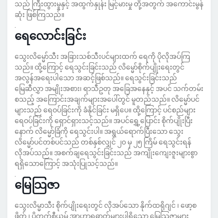
သည် ကြီးထွားမှုနှင့် အထွက်နှုန်း မြင့်မားမှု တို့အတွက် အကောင်းမွန်
ဆုံး ဖြစ်ကြသည်။
.
ရေလောင်းခြင်း
သွေးလိမ္မော်သီး အခြားသစ်သီးပင်များထက် ရေကို ပိုလိုအပ်ကြ
သည်။ ထို့ကြောင့် ရေသွင်းခြင်းသည် လိမ္မော်စိုက်ပျိုးရေးတွင်
အလွန်အရေးပါသော အဆင့်ဖြစ်သည်။ ရေသွင်းခြင်းသည်
မြေဆီလွှာ အမျိုးအစား၊ ရာသီဥတု အခြေအနေနှင့် အပင် သက်တမ်း
စသည့် အကြောင်းအချက်များအပေါ်တွင် မူတည်သည်။ လိမ္မော်ပင်
များသည် ရေဝပ်ခြင်းကို ခံနိုင်ခြင်း မရှိပေ။ ထို့ကြောင့် ပင်စည်များ
ရေဝပ်ခြင်းကို ရှောင်ရှားသင့်သည်။ အပင်ရွှေ့ပြောင်း စိုက်ပျိုးပြီး
နောက် လိမ္မော်ခြံကို ရေသွင်းပါ။ အရွယ်ရောက်ပြီးသော သွေး
လိမ္မော်ပင်တစ်ပင်သည် တစ်နှစ်လျှင် ၂၀ မှ ၂၅ ကြိမ် ရေသွင်းရန်
လိုအပ်သည်။ အစက်ချရေသွင်းခြင်းသည် အကျိုးကျေးဇူးများစွာ
ရရှိသောကြောင့် အသုံးပြုသင့်သည်။
.
မြေသြဇာ
သွေးလိမ္မာသီး စိုက်ပျိုးရေးတွင် လိုအပ်သော နိုက်ထရိုဂျင် ၊ ဖော့စ
ဖိတ် ၊ ပိုတက်စီယမ် အာဟာရဓာတ်များပါရှိသော မြေသြဇာများ