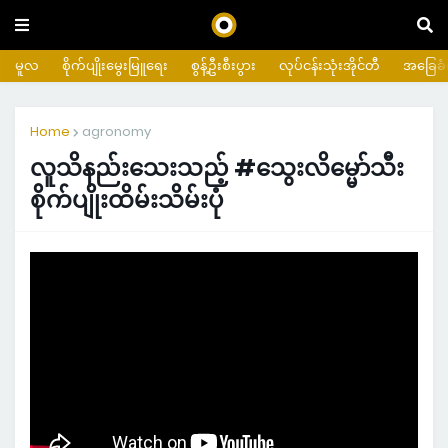
မူလ
စိုက်ပျိုးမွေးမြူရေး
စွန့်ဦးစီးပွား
လုပ်ငန်းသုံးအိုင်တီ
အခြေခံက
Home
agronomy
လူသိနည်းသေးသည့် #သွေးလိမ္မော်သီး
စိုက်ပျိုးထိမ်းသိမ်းပုံ