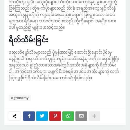
ဒက်ပိုးတု၊ ပျပိုး၊ လှေးပိုးများ၊ သီးထိုး ယင်ကောင်နှင့် မွှားပင့်ကူတို့
ဖြစ်ကြသည်။ ထိုဖျက်ပိုးများသည် သီးနှံ အရည်အသွေးနှင့် သီးနှံ
အထွက်နှုန်းတို့ကို ကျဆင်းစေသည်။ ရောဂါ ဖြစ်ပွားသော အပင်
များအား ရီဒိုမေး ၊ ဘာဗင်စတင် စသည် တို့ကိုရောဂါ အမျိုးအစား
ပေါ် မူတည်၍ ဖျန်းပေးသင့်သည်။
.
ရိတ်သိမ်းခြင်း
သွေးလိမ္မော်သီးများသည် ပုံမှန်အားဖြင့် ဆောင်းဦးနှောင်းပိုင်းမှ
နွေဦးပေါက်ရာသီအထိ မှည့်သည်။ အသီးအနှံများကို အရောင်စုံပြီး
အနည်းငယ် နူးညံ့လာသောအခါတွင် အသီးအနှံများကို ရိတ်သိမ်း
ပါ။ အကိုင်းအခက်များ မပျက်စီးစေရန် အပင်မှ အသီးများကို လက်
ဖြင့်ဂရုစိုက်ရိတ်သိမ်းခြင်းအကောင်းဆုံးဖြစ်သည်။
agronomy