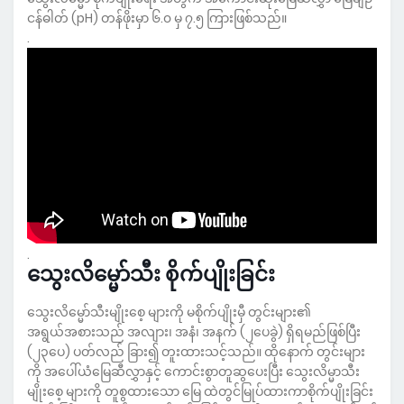
ငန်ဓါတ် (pH) တန်ဖိုးမှာ ၆.၀ မှ ၇.၅ ကြားဖြစ်သည်။
.
.
သွေးလိမ္မော်သီး စိုက်ပျိုးခြင်း
သွေးလိမ္မော်သီးမျိုးစေ့ များကို မစိုက်ပျိုးမှီ တွင်းများ၏
အရွယ်အစားသည် အလျား၊ အနံ၊ အနက် (၂ပေခွဲ) ရှိရမည်ဖြစ်ပြီး
(၂၃ပေ) ပတ်လည် ခြား၍ တူးထားသင့်သည်။ ထိုနောက် တွင်းများ
ကို အပေါ်ယံမြေဆီလွှာနှင့် ကောင်းစွာတူဆွပေးပြီး သွေးလိမ္မာသီး
မျိုးစေ့ များကို တူစွထားသော မြေ ထဲတွင်မြုပ်ထားကာစိုက်ပျိုးခြင်း