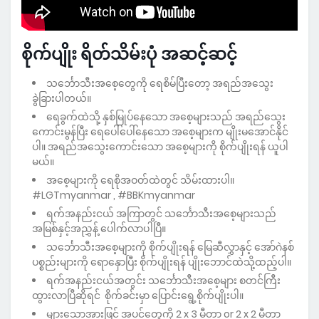
စိုက်ပျိုး ရိတ်သိမ်းပုံ အဆင့်ဆင့်
သ‌‌‌‌င်္ဘောသီးအစေ့တွေကို‌ ရေစိမ်ပြီးတော့ အရည်အသွေး
ခွဲခြားပါတယ်။
ရေခွက်ထဲသို့ နှစ်မြုပ်နေသော အစေ့များသည် အရည်သွေး
ကောင်းမွန်ပြီး ရေပေါ်ပေါ်နေသော အစေ့များက မျိုးမအောင်နိုင်
ပါ။ အရည်အသွေးကောင်းသော အစေ့များကို စိုက်ပျိုးရန် ယူပါ
မယ်။
အစေ့များကို ရေစိုအဝတ်ထဲတွင် သိမ်းထားပါ။
#LGTmyanmar , #BBKmyanmar
ရက်အနည်းငယ် အကြာတွင် သင်္ဘောသီးအစေ့များသည်
အမြစ်နှင့်အညွှန့် ပေါက်လာပါပြီ။
သ‌င်္ဘောသီးအစေ့များကို စိုက်ပျိုးရန် မြေဆီလွှာနှင့် အော်ဂဲနစ်
ပစ္စည်းများကို ရောနှောပြီး စိုက်ပျိုးရန် ပျိုးဘောင်ထဲသို့ထည့်ပါ။
ရက်အနည်းငယ်အတွင်း သင်္ဘောသီးအစေ့များ စတင်ကြီး
ထွားလာပြီဆိုရင် စိုက်ခင်းမှာ ပြောင်းရွေ့စိုက်ပျိုးပါ။
များသောအားဖြင့် အပင်တွေကို 2 x 3 မီတာ or 2 x 2 မီတာ