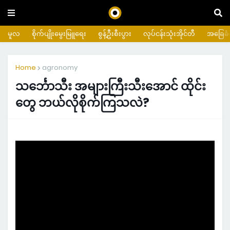
မူလ
စိုက်ပျိုးမွေးမြူရေး
စွန့်ဦးစီးပွား
လုပ်ငန်းသုံးအိုင်တီ
အခြေခံက
Home
agronomy
သင်္ဘောသီး အများကြီးသီးအောင် ထိုင်း
တွေ ဘယ်လိုစိုက်ကြသလဲ?