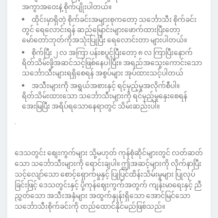
အကွာအဝေးနဲ့ စိုက်ပျိုးပါတယ်။
ထိုင်းမှာရှိတဲ့ စိုက်ခင်းအများစုကတော့ သင်္ဘောသီး စိုက်ခင်း
တွင် ရေလောင်းရန် ဆည်မြောင်းများဖောက်ထားပြီးတော့
မော်တော်ဘုတ်ကိုအသုံးပြုပြီး ရေလောင်းတာ များပါတယ်။
စိုက်ပြီး ၂ လ အကြာ ပန်းစပွင့်ပြီးတော့ ၈ လ ကြာပြီးနောက်
ရိတ်သိမ်းဖို့အဆင်သင့်ဖြစ်နေပါပြီး။ အရည်အသွေးကောင်းသော
သင်္ဘောသီးများရရှိစေရန် အစွပ်များ အုပ်ထားသင့်ပါတယ်
အသီးများကို အရွယ်အစားနှင့် ရင့်မှည့်မှုအလိုက်စီပါ။
ရိတ်သိမ်းထားသော သင်္ဘောသီးများကို ရင်မှည့်မှုနှေးစေရန်
အေးမြပြီး အရိပ်ရသောနေရာတွင် သိမ်းဆည်းပါ။
.
ဒေသတွင်း စျေးကွက်များ သို့မဟုတ် ကုန်စုံဆိုင်များတွင် လတ်ဆတ်
သော သင်္ဘောသီးများကို ရောင်းချပါ။ ဤအဆင့်များကို လိုက်နာပြီး
သင့်လျော်သော စောင့်ရှောက်မှုနှင့် ပြုပြင်ထိန်းသိမ်းမှုများ ပြုလုပ်
ခြင်းဖြင့် ဒေသတွင်းနှင့် ပို့ကုန်ဈေးကွက်အတွက် ကျန်းမာရေးနှင့် ညီ
ညွှတ်သော အသီးအနှံများ အထွက်နှုန်းရှိသော အောင်မြင်သော
သင်္ဘောသီးစိုက်ခင်းကို တည်ထောင်နိုင်မည်ဖြစ်သည်။