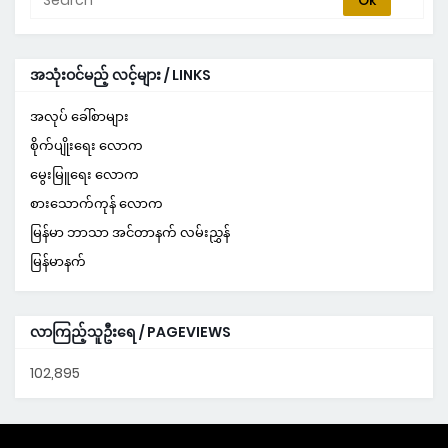
အသုံးဝင်မည့် လင့်များ / LINKS
အလုပ် ခေါ်စာများ
စိုက်ပျိုးရေး လောက
မွေးမြူရေး လောက
စားသောက်ကုန် လောက
မြန်မာ ဘာသာ အင်တာနက် လမ်းညွှန်
မြန်မာနက်
လာကြည့်သူဦးရေ / PAGEVIEWS
102,895