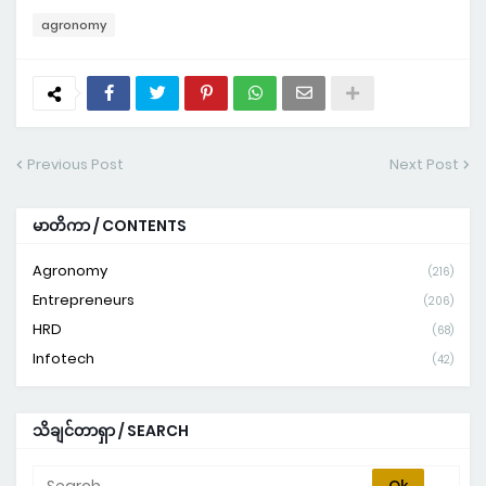
agronomy
Previous Post
Next Post
မာတိကာ / CONTENTS
Agronomy
(216)
Entrepreneurs
(206)
HRD
(68)
Infotech
(42)
သိချင်တာရှာ / SEARCH