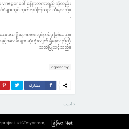
pa vinegar ခေါ် ဓနိရှာလကာရည် ကိုလည်း
နိုင်ငံများတွင် ထုတ်လုပ်ကြသည် သိရသည်။
.
ာ ထားဝယ် ရိုးရာ စားစရာမုန့်တစ်ခု ဖြစ်သည်။
င့်အလမ်းများ ဆုံးရှုံးလျက် ရှိနေသည်ကို
သတိပြုသင့်သည်။
agronomy
مشاركة
أحدث
SR project. #LGTmyanmar,