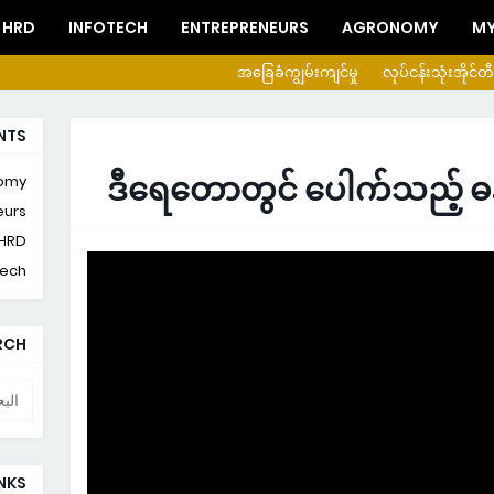
HRD
INFOTECH
ENTREPRENEURS
AGRONOMY
MY
အခြေခံကျွမ်းကျင်မှု
လုပ်ငန်းသုံးအိုင်တီ
NTS
ဒီ‌ရေတောတွင် ပေါက်သည့် ဓန
omy
eurs
HRD
tech
ARCH
INKS