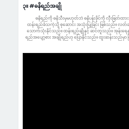
၃။ #ဓနိရည်အချို
ဓနိရည်ကို ဓနိသီးမှမဟုတ်ဘဲ ဓနိပန်းခိုင်ကို လှီးဖြ
ထန်းရည်ခံသကဲ့သို့ စုဆောင်း အသုံးပြုခြင်း ဖြစ်သည်။ လတ်
သောက်သုံးနိုင်သည်။ ထန်းရည်ချိုနှင့် ဆင်တူသည်။ အုန်းရ
ရည်အပျော့စား အချိုရည်ဟု ပြောနိုင်သည်။ ထူးဆန်းသည