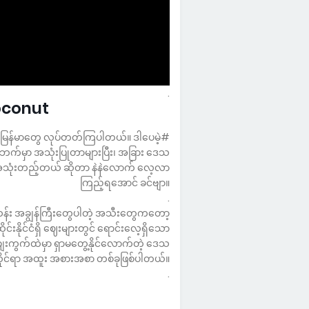
.
Coconut
လုံးက မြန်မာတွေ လုပ်တတ်ကြပါတယ်။ ဒါပေမဲ့
်ဘက်မှာ အသုံးပြုတာများပြီး၊ အခြား ဒေသ
အသုံးတည့်တယ် ဆိုတာ နဲနဲလောက် လေ့လာ
ကြည့်ရအောင် ခင်ဗျာ။
.
်း အချွန်ကြီးတွေပါတဲ့ အသီးတွေကတော့
င်းနိုင်ငံရှိ ဈေးများတွင် ရောင်းလေ့ရှိသော
ကွက်ထဲမှာ ရှာမတွေ့နိုင်လောက်တဲ့ ဒေသ
ိုင်ရာ အထူး အစားအစာ တစ်ခုဖြစ်ပါတယ်။
.