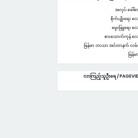
အလုပ် ခေါ်စာ
စိုက်ပျိုးရေး 
မွေးမြူရေး 
စားသောက်ကုန် 
မြန်မာ ဘာသာ အင်တာနက် လမ်းည
မြန်မ
လာကြည့်သူဦးရေ / PAGEVI