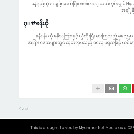
ဓနိရည်ကို အချဉ်ဖောက်ပြီး၊ စနစ်တကျ ထုတ်လုပ်လျှင် Ni
အချို့
၇။ #ဓနိယို
ဓနိပန်း ကို ဓနိသကြားနှင့် ယိုထိုးပြီး စားကြသည့် ဓလေ့မှ
အခြား ဒေသများတွင် ထုတ်လုပ်သည့် ဓလေ့ မရှိသဖြင့် ယင်းအခွ
أقدم
This is brought to you by Myanmar Net Media as a C