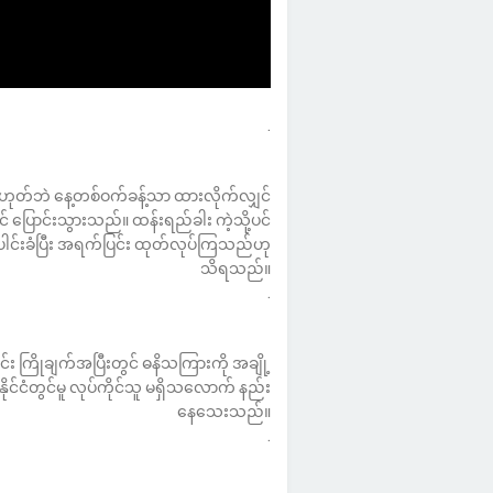
.
မဟုတ်ဘဲ နေ့တစ်ဝက်ခန့်သာ ထားလိုက်လျှင်
 ပြောင်းသွားသည်။ ထန်းရည်ခါး ကဲ့သို့ပင်
 ပေါင်းခံပြီး အရက်ပြင်း ထုတ်လုပ်ကြသည်ဟု
သိရသည်။
.
င်း ကြိုချက်အပြီးတွင် ဓနိသကြားကို အချို့
င်ငံတွင်မူ လုပ်ကိုင်သူ မရှိသလောက် နည်း
နေသေးသည်။
.