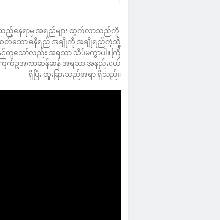
တ်ထားသည့်နေရာမှ အရည်များ ထွက်လာသည်ကို
ဆတ်သော ဓနိရည် အချိုကို အချိုရည်ကဲ့သို့
ေနှင့်တူသော်လည်း အရသာ သိပ်မကွာပါ။ ကြံ
်မှာ ကြက်ဥအကာဆန်ဆန် အရသာ အနည်းငယ်
ရှိပြီး ထူးခြားသည့်အရာ ရှိသည်။
.