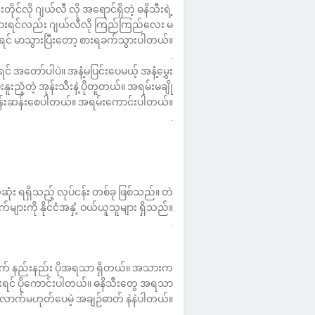
ိုင်လို ဂျယ်လီ လို အရောင်ရှိတဲ့ ဓနိသီးရဲ့
ွားရင်လည်း ဂျယ်လီလို ကြည်ကြည်လေး မ
ားရင် မာသွားပြီးတော့ စားရခက်သွားပါတယ်။
.
အတော်ပါပဲ။ အနံ့မပြင်းပေမယ့် အနံ့မွှေး
့ အုန်းသီးနဲ့ ပိုတူတယ်။ အရမ်းမချို
ြီး လန်းဆန်းစေပါတယ်။ အရမ်းကောင်းပါတယ်။
.
်ဆုံး ရရှိသည့် လုပ်ငန်း တစ်ခု ဖြစ်သည်။ တဲ
များကို နိုင်ငံအနှံ့ ဝယ်ယူသူများ ရှိသည်။
.
သီးထက် နည်းနည်း ပိုအရသာ ရှိတယ်။ အသားက
ားရင် ပိုကောင်းပါတယ်။ ဓနိသီးတွေ အရသာ
လောက်မဟုတ်ပေမဲ့ အချဉ်ဓာတ် နဲနဲပါတယ်။
.