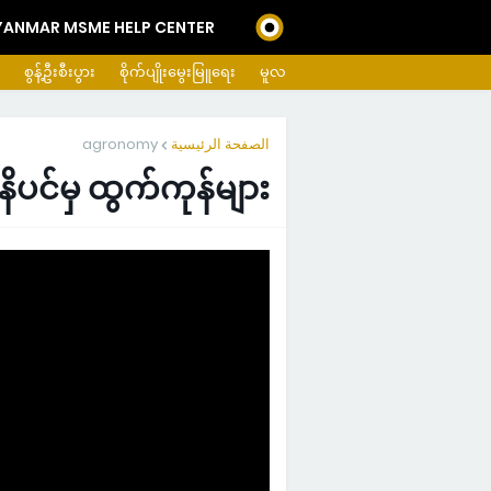
ANMAR MSME HELP CENTER
စွန့်ဦးစီးပွား
စိုက်ပျိုးမွေးမြူရေး
မူလ
agronomy
الصفحة الرئيسية
ိပင်မှ ထွက်ကုန်များ