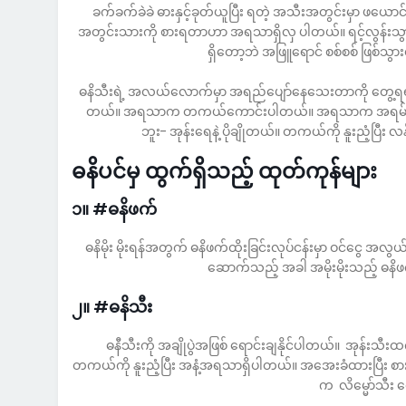
ခက်ခက်ခဲခဲ ဓားနှင့်ခုတ်ယူပြီး ရတဲ့ အသီးအတွင်းမှာ ဖယောင်းတ
အတွင်းသားကို စားရတာဟာ အရသာရှိလှ ပါတယ်။ ရင့်လွန်းသ
ရှိတော့ဘဲ အဖြူရောင် စစ်စစ် ဖြစ်သွ
ဓနိသီးရဲ့ အလယ်လောက်မှာ အရည်ပျော်နေသေးတာကို တွေ့ရရင် 
တယ်။ အရသာက တကယ်ကောင်းပါတယ်။ အရသာက အရမ်းနူးညံ့တဲ
ဘူး- အုန်းရေနဲ့ ပိုချိုတယ်။ တကယ်ကို နူးညံ့ပ
ဓနိပင်မှ ထွက်ရှိသည့် ထုတ်ကုန်များ
၁။ #ဓနိဖက်
ဓနိမိုး မိုးရန်အတွက် ဓနိဖက်ထိုးခြင်းလုပ်ငန်းမှာ ဝင်ငွေ အလွယ
ဆောက်သည့် အခါ အမိုးမိုးသည့် ဓနိဖက်
၂။ #ဓနိသီး
ဓနီသီးကို အချိုပွဲအဖြစ် ရောင်းချနိုင်ပါတယ်။ အုန်း
တကယ်ကို နူးညံ့ပြီး အနံ့အရသာရှိပါတယ်။ အအေးခံထားပြီး စ
က လိမ္မော်သီး 