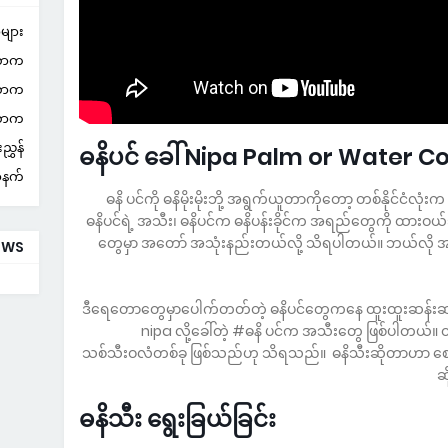
များ
လောက
လောက
လောက
ွှန်
ဓနိပင် ခေါ် Nipa Palm or Water 
ာနက်
#ဓနိ ပင်ကို ဓနိမိုးမိုးဘို့ အရွက်ယူတာကိုတော့ တစ်နိုင်ငံ
ဓနိပင်ရဲ့ အသီး၊ ဓနိပင်က ဓနိပန်းခိုင်က အရည်တွေကို ထားဝယ
တွေမှာ အတော် အသုံးနည်းတယ်လို့ သိရပါတယ်။ ဘယ်လို 
EWS
ဒီရေတောတွေမှာပေါက်တတ်တဲ့ ဓနိပင်တွေကနေ ထူးထူးဆန်းဆန
nipa လို့ခေါ်တဲ့ #ဓနိ ပင်က အသီးတွေ ဖြစ်ပါတယ်။ ထို
သစ်သီးဝလံတစ်ခု ဖြစ်သည်ဟု သိရသည်။ ဓနိသီးဆိုတာဟာ စျေး
ဆ
ဓနိသီး ရွေးခြယ်ခြင်း