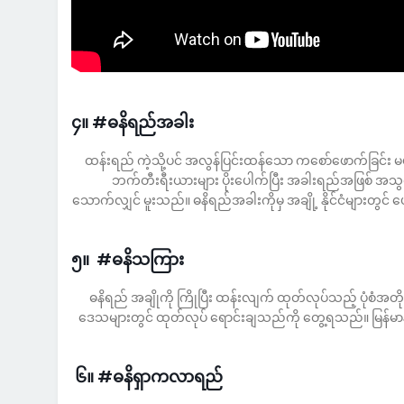
၄။ #ဓနိရည်အခါး
ထန်းရည် ကဲ့သို့ပင် အလွန်ပြင်းထန်သော ကစော်ဖောက်ခြင်း 
ဘက်တီးရီးယားများ ပိုးပေါက်ပြီး အခါးရည်အဖြစ် အသွင်
သောက်လျှင် မူးသည်။ ဓနိရည်အခါးကိုမှ အချို့ နိုင်ငံများတွင်
၅။ #ဓနိသကြား
ဓနိရည် အချိုကို ကြိုပြီး ထန်းလျက် ထုတ်လုပ်သည့် ပုံစံအတို
ဒေသများတွင် ထုတ်လုပ် ရောင်းချသည်ကို တွေ့ရသည်။ မြန်မာနို
၆။ #ဓနိရှာကလာရည်