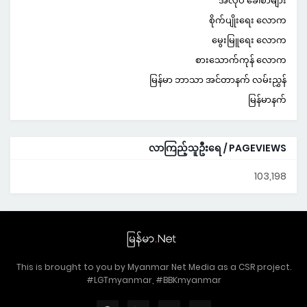
အလုပ် ခေါ်စာများ
စိုက်ပျိုးရေး လောက
မွေးမြူရေး လောက
စားသောက်ကုန် လောက
မြန်မာ ဘာသာ အင်တာနက် လမ်းညွှန်
မြန်မာနက်
လာကြည့်သူဦးရေ / PAGEVIEWS
103,198
This is brought to you by Myanmar Net Media as a CSR project.
#LGTmyanmar, #BBKmyanmar