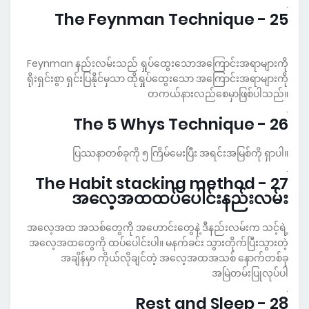
.
25 - The Feynman Technique
Feynman နည်းလမ်းသည် ရှုပ်ထွေးသောအကြောင်းအရာများကို
ရိုးရှင်းစွာ ရှင်းပြနိုင်မှသာ ထိုရှုပ်ထွေးသော အကြောင်းအရာများကို
တကယ်နားလည်စေမှာဖြစ်ပါသည်။
.
26 - The 5 Whys Technique
ပြဿနာတစ်ခုကို ၅ ကြိမ်မေးပြီး အရင်းအမြစ်ကို ရှာပါ။
.
27 - The Habit stacking method
အလေ့အထထပ်ပေါင်းနည်းလမ်း
အလေ့အထ အသစ်တွေကို အဟောင်းတွေနဲ့ ဒီနည်းလမ်းက သင့်ရဲ့
အလေ့အထတွေကို ထပ်ပေါင်းပါ။ မနက်ခင်း သွားတိုက်ပြီးသွားတဲ့
အချိန်မှာ ကိုယ်လိုချင်တဲ့ အလေ့အထအသစ် နောက်တစ်ခု
အမြဲတမ်းပြုလုပ်ပါ
.
28 - Rest and Sleep