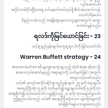
လုပ်ဆောင်ပါ။
အပိုင်းတစ်ပိုင်းပြီးတာနဲ့ သင်နောက်ထပ်လုပ်ဖို့ စိတ်အားထက်သန်
လာပါလိမ့်မယ်။
ဒီနည်းလမ်းသည် အချိန်ဆွဲနေသောသူများအတွက် အထူး
ကောင်းမွန်သည်။
.
23 - ရလဒ်ကိုမြင်ယောင်ခြင်း
သင့်ရဲ့ရည်မှန်းချက်တွေရဲ့ရလဒ်ကို မြင်ယောင်ပါ။
.
24 - Warren Buffett strategy
Warren Buffett ၏ များစွာအသုံးချသည့် 25/5 Rule ဆိုတာ ဦး
စားပေးလုပ်ဆောင်ရမည့် အရာများကို သတ်မှတ်ခြင်း အတွက်
အထူးသင့်တော်သည်။
သင့်၏ အလုပ်အကိုင်ဆိုင်ရာ ရည်မှန်းချက် ၂၅ ခုကို ရေးချပါ။
အရေးကြီးဆုံး ၅ ခုကို သတ်မှတ်၍ ရွေးချယ်ပါ။ထို ၅ ခုကိုသာ
အာရုံစိုက်၍ လုပ်ဆောင်ပါ။ ကျန်ရှိသည့် ၂၀ ခုကို လုံးဝရှောင်ရှားပါ။
ဤနည်းလမ်းသည် သင်၏ အရေးကြီးဆုံးသော ပန်းတိုင်များကို
အာရုံစိုက်ရန် သေချာစေသည်။