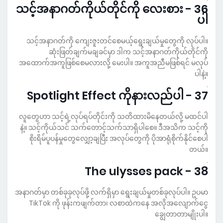
36 - သင့်အနာဂတ်ကိုယ်တိုင်ကို လေးစား
ပါ
သင့်အနာဂတ်ကို ကျေးဇူးတင်စေမယ့်ရွေးချယ်မှုတွေကို လုပ်ပါ။
ဆုံးဖြတ်ချက်မချခင်မှာ ဒါက သင့်အနာဂတ်ကိုယ်တိုင်ကို
အထောက်အကူဖြစ်စေမလားလို့ မေးပါ။ အကူအညီမဖြစ်ရင် မလုပ်
ပါနဲ့။
.
37 - Spotlight Effect ကိုနားလည်ပါ
လူတွေဟာ သင့်ရဲ့လုပ်ရပ်တိုင်းကို သတိထားမိနေတယ်လို့ မထင်ပါ
နဲ့။ သင့်ကိုယ်သင် သက်တောင့်သက်သာရှိပါစေ။ ဒီအသိက သင့်ကို
စိုးရိမ်ပူပန်မှုတွေလျှော့ချပြီး အလုပ်တွေကို ပိုအာရုံစိုက်နိုင်စေပါ
တယ်။
.
38 - The ulysses pack
အနာဂတ်မှာ တစ်ခုခုလုပ်ဖို့ လက်ရှိမှာ ရွေးချယ်မှုတစ်ခုလုပ်ပါ။ ဥပမာ
TikTok ကို ဖုန်းကဖျက်တာ၊ လစာထဲကနေ အလိုအလျောက်ငွေ
ချွေတာတာမျိုးပါ။