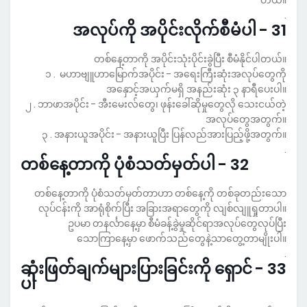
တယ်။
.
31 - အလုပ်ကို အပိုင်းလိုက်စီမံပါ
တစ်နေ့တာကို အပိုင်းသုံးပိုင်းခွဲပြီး စီမံနိုင်ပါတယ်။
၁ . မဟာဗျူဟာမြောက်အပိုင်း - အရေးကြီးဆုံးအလုပ်တွေကို
အနှောင့်အယှက်မရှိ အနည်းဆုံး ၃ နာရီပေးပါ။
၂ . ဘာဖာအပိုင်း - အီးမေးလ်တွေ၊ ဖုန်းခေါ်ဆိုမှုတွေလို သေးငယ်တဲ့
အလုပ်တွေအတွက်။
၃ . အနားယူအပိုင်း - အနားယူပြီး ပြန်လည်အားပြည့်ဖို့အတွက်။
.
32 - တစ်နေ့တာကို ပုံစံသတ်မှတ်ပါ
တစ်နေ့တာကို ပုံစံသတ်မှတ်တာဟာ တစ်နေ့ကို တစ်ခုတည်းသော
လုပ်ငန်းကို အာရုံစိုက်ပြီး အခြားအရာတွေကို လျစ်လျူရှုတာပါ။
ဥပမာ တနင်္လာနေ့မှာ စီမံခန့်ခွဲမှုဆိုင်ရာအလုပ်တွေလုပ်ပြီး
သောကြာနေ့မှာ ဖောက်သည်တွေနဲ့သာတွေ့တာမျိုးပါ။
.
33 - ဆုံးဖြတ်ချက်များပြားခြင်းကို ရှောင်
ပါ