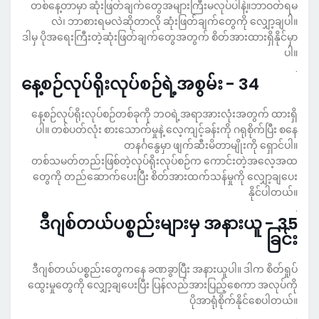
တစ်နေ့တာမှာ ဆုံးဖြတ်ချက်တွေအများကြီးမလုပ်ပါနဲ့။ဘာဝတ်ရမ
လဲ၊ ဘာစားရမလဲဆိုတာလို ဆုံးဖြတ်ချက်တွေကို လျှော့ချပါ။
ဒါမှ ပိုအရေးကြီးတဲ့ဆုံးဖြတ်ချက်တွေအတွက် စိတ်အားထားရှိနိုင်မှာ
ပါ။
.
34 - နေ့စဉ်လုပ်ရိုးလုပ်စဉ်ရဲ့အစွမ်း
နေ့စဉ်လုပ်ရိုးလုပ်စဉ်တစ်ခုကို ဘဝရဲ့အရာအားလုံးအတွက် ထားရှိ
ပါ။ တစ်ပတ်လုံး စားသောက်မှုနဲ့ လေ့ကျင့်ခန်းကို ဂရုစိုက်ပြီး စနေ
တနင်္ဂနွေမှာ ဖျက်ဆီးမိတာမျိုးကို ရှောင်ပါ။
တစ်သမတ်တည်းဖြစ်တဲ့လုပ်ရိုးလုပ်စဉ်က ကောင်းတဲ့အလေ့အထ
တွေကို တည်ဆောက်ပေးပြီး စိတ်အားထက်သန်မှုကို လျှော့ချပေး
နိုင်ပါတယ်။
.
35 - ဒီဂျစ်တယ်ပစ္စည်းများမှ အနားယူ
ခြင်း
ဒီဂျစ်တယ်ပစ္စည်းတွေကနေ ခဏခွာပြီး အနားယူပါ။ ဒါက စိတ်ရှုပ်
ထွေးမှုတွေကို လျှော့ချပေးပြီး ပြန်လည်အားပြည့်စေကာ အလုပ်ကို
ပိုအာရုံစိုက်နိုင်စေပါတယ်။
.