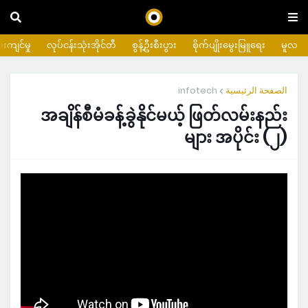
းကျင်မှု
လုပ်ငန်းသုံးအိုင်တီ
စွန့်ဦးစီးပွား
စိုက်ပျိုးမွေးမြူရေး
မူလ
infotech
الصفحة الرئيسية
အချိန်စီမံခန့်ခွဲနိုင်မယ့် ဖြတ်လမ်းနည်း
များ အပိုင်း (၂)