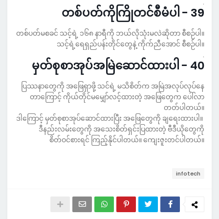
.
39 - တစ်ပတ်ကိုကြိုတင်စီမံပါ
တစ်ပတ်မစခင် သင့်ရဲ့ ၁၆၈ နာရီကို ဘယ်လိုသုံးမလဲဆိုတာ စီစဉ်ပါ။
သင့်ရဲ့ရေရှည်ပန်းတိုင်တွေနဲ့ ကိုက်ညီအောင် စီစဉ်ပါ။
.
40 - မှတ်စုစာအုပ်အမြဲဆောင်ထားပါ
ပြဿနာတွေကို အဖြေရှာဖို့ သင်ရဲ့ မသိစိတ်က အမြဲအလုပ်လုပ်နေ
တာကြောင့် ကိုယ်တိုင်မမျှော်လင့်ထားတဲ့ အဖြေတွေက ပေါ်လာ
တတ်ပါတယ်။
ဒါကြောင့် မှတ်စုစာအုပ်ဆောင်ထားပြီး အဖြေတွေကို ချရေးထားပါ။
ဒီနည်းလမ်းတွေကို အသေးစိတ်ရှင်းပြထားတဲ့ ဗီဒီယိုတွေကို
စိတ်ဝင်စားရင် ကြည့်နိုင်ပါတယ်။ ကျေးဇူးတင်ပါတယ်။
infotech