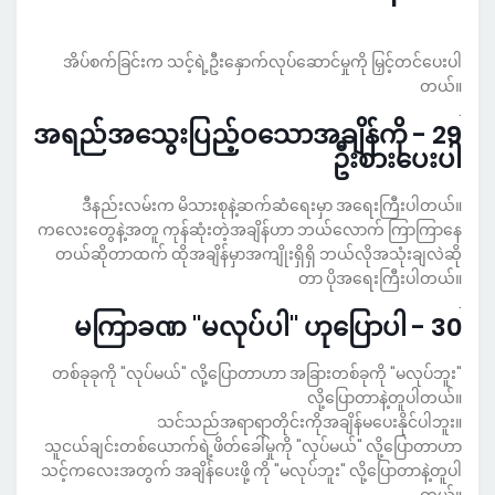
အိပ်စက်ခြင်းက သင့်ရဲ့ဦးနှောက်လုပ်ဆောင်မှုကို မြှင့်တင်ပေးပါ
တယ်။
.
29 - အရည်အသွေးပြည့်ဝသောအချိန်ကို
ဦးစားပေးပါ
ဒီနည်းလမ်းက မိသားစုနဲ့ဆက်ဆံရေးမှာ အရေးကြီးပါတယ်။
ကလေးတွေနဲ့အတူ ကုန်ဆုံးတဲ့အချိန်ဟာ ဘယ်လောက် ကြာကြာနေ
တယ်ဆိုတာထက် ထိုအချိန်မှာအကျိုးရှိရှိ ဘယ်လိုအသုံးချလဲဆို
တာ ပိုအရေးကြီးပါတယ်။
.
30 - မကြာခဏ "မလုပ်ပါ" ဟုပြောပါ
တစ်ခုခုကို "လုပ်မယ်" လို့ပြောတာဟာ အခြားတစ်ခုကို "မလုပ်ဘူး"
လို့ပြောတာနဲ့တူပါတယ်။
သင်သည်အရာရာတိုင်းကိုအချိန်မပေးနိုင်ပါဘူး။
သူငယ်ချင်းတစ်ယောက်ရဲ့ဖိတ်ခေါ်မှုကို "လုပ်မယ်" လို့ပြောတာဟာ
သင့်ကလေးအတွက် အချိန်ပေးဖို့ ကို "မလုပ်ဘူး" လို့ပြောတာနဲ့တူပါ