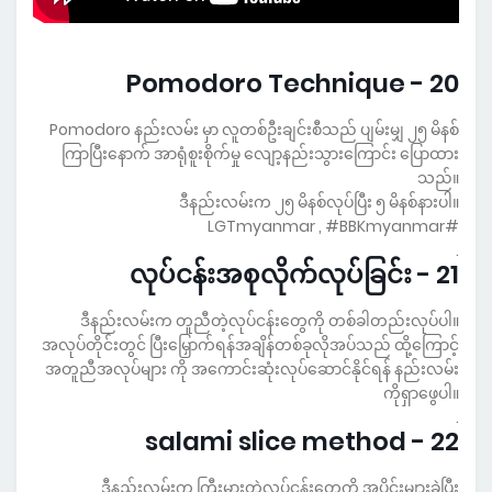
20 - Pomodoro Technique
Pomodoro နည်းလမ်း မှာ လူတစ်ဦးချင်းစီသည် ပျမ်းမျှ ၂၅ မိနစ်
ကြာပြီးနောက် အာရုံစူးစိုက်မှု လျော့နည်းသွားကြောင်း ပြောထား
သည်။
ဒီနည်းလမ်းက ၂၅ မိနစ်လုပ်ပြီး ၅ မိနစ်နားပါ။
#LGTmyanmar , #BBKmyanmar
.
21 - လုပ်ငန်းအစုလိုက်လုပ်ခြင်း
ဒီနည်းလမ်းက တူညီတဲ့လုပ်ငန်းတွေကို တစ်ခါတည်းလုပ်ပါ။
အလုပ်တိုင်းတွင် ပြီးမြှောက်ရန်အချိန်တစ်ခုလိုအပ်သည် ထို့ကြောင့်
အတူညီအလုပ်များ ကို အကောင်းဆုံးလုပ်ဆောင်နိုင်ရန် နည်းလမ်း
ကိုရှာဖွေပါ။
.
22 - salami slice method
ဒီနည်းလမ်းက ကြီးမားတဲ့လုပ်ငန်းတွေကို အပိုင်းများခွဲပြီး