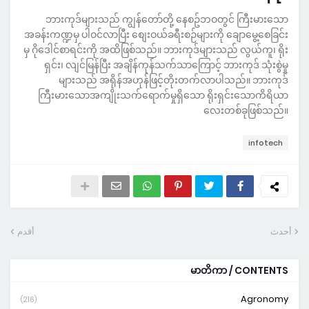
ဘားကုဒ်များသည် ကျွန်တော်တို့ နေစဥ်ဘဝတွင် ကြီးမားသော
အခန်းကဏ္ဍမှ ပါဝင်လာပြီး စျေးဝယ်ခရီးစဉ်များကို ချောမွေ့စေခြင်း
မှ ဂိုဒေါင်စာရင်းကို အထိဖြစ်သည်။ ဘားကုဒ်များသည် လွယ်ကူ၊ ရိုး
ရှင်း၊ လျင်မြန်ပြီး အချိန်ကုန်သက်သာကြောင့် ဘားကုဒ် သုံးစွဲမှု
များသည် အရိုန်အဟုန်ဖြင့်တိုးတက်လာပါသည်။ ဘားကုဒ်
ကြီးမားသောအကျိုးသက်ရောက်မှုရှိသော ရိုးရှင်းသောကိရိယာ
လေးတစ်ခုဖြစ်သည်။
infotech
أحدث
أقدم
မာတိကာ / CONTENTS
Agronomy
(216)