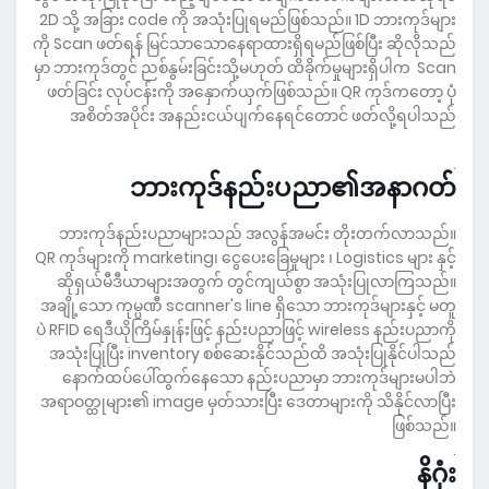
2D သို့ အခြား code ကို အသုံးပြုရမည်ဖြစ်သည်။ 1D ဘားကုဒ်များ
ကို Scan ဖတ်ရန် မြင်သာသောနေရာထားရှိရမည်ဖြစ်ပြီး ဆိုလိုသည်
မှာ ဘားကုဒ်တွင် ညစ်နွမ်းခြင်းသို့မဟုတ် ထိခိုက်မှုများရှိပါက Scan
ဖတ်ခြင်း လုပ်ငန်းကို အနှောက်ယှက်ဖြစ်သည်။ QR ကုဒ်ကတော့ ပုံ
အစိတ်အပိုင်း အနည်းငယ်ပျက်နေရင်တောင် ဖတ်လို့ရပါသည်
.
ဘားကုဒ်နည်းပညာ၏အနာဂတ်
ဘားကုဒ်နည်းပညာများသည် အလွန်အမင်း တိုးတက်လာသည်။
QR ကုဒ်များကို marketing၊ ငွေပေးခြေမှုများ ၊ Logistics များ နှင့်
ဆိုရှယ်မီဒီယာများအတွက် တွင်ကျယ်စွာ အသုံးပြုလာကြသည်။
အချို့သော ကုမ္ပဏီ scanner's line ရှိသော ဘားကုဒ်များနှင့် မတူ
ပဲ RFID ရေဒီယိုကြိမ်နှုန်းဖြင့် နည်းပညာဖြင့် wireless နည်းပညာကို
အသုံးပြုပြီး inventory စစ်ဆေးနိုင်သည်ထိ အသုံးပြုနိုင်ပါသည်
နောက်ထပ်ပေါ်ထွက်နေသော နည်းပညာမှာ ဘားကုဒ်များမပါဘဲ
အရာဝတ္ထုများ၏ image မှတ်သားပြီး ‌ဒေတာများကို သိနိုင်လာပြီး
ဖြစ်သည်။
.
နိဂုံး