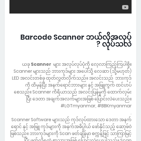
Barcode Scanner ဘယ်လိုအလုပ်
လုပ်သလဲ ?
ယခု
Scanner
များ အလုပ်လုပ်ပုံကို လေ့လာကြည့်ကြပါစို့။
Scanner များသည် ဘားကုဒ်များ အပေါ်သို့ လေဆာ (သို့မဟုတ်)
LED အလင်းတစ်ခု ထုတ်လွှတ်လိုက်သည်။ အလင်းသည် ဘားကုဒ်
ကို ထိမှန်ပြီး အနက်ရောင်ဘားများ နှင့် အဖြူကွက် ထင်ဟပ်
စေသည်။ Scanner ကိရိယာသည် အလင်းပြန်မှုကို ထောက်လှမ်း
ပြီး ဒေတာ အချက်အလက်များအဖြစ် ပြောင်းလဲပေးသည်။
#LGTmyanmar, #BBKmyanmar
.
Scanner Software များသည် ကုဒ်လုပ်ထားသော ဒေတာ အနက်
ရောင် နှင့် အဖြူ ကုဒ်များကို အနက်အဓိပ္ပါယ် ဖော်နိုင်သည့် ဆော့ဖ်ဝဲ
ဖြစ်သည်။ ဘားကုဒ်များကို Scan ဖတ်ချိန်မှာ စက္ကန့်ဖြင့် သာကြာမြင့်
ပြီး ဖတ်လို့ရတဲ့ စာသားအဖြစ် ပြောင်းလဲပေးပါသည်။ Scan