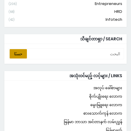
Entrepreneurs
(206)
HRD
(68)
Infotech
(42)
သိချင်တာရှာ / SEARCH
အသုံးဝင်မည့် လင့်များ / LINKS
အလုပ် ခေါ်စာများ
စိုက်ပျိုးရေး လောက
မွေးမြူရေး လောက
စားသောက်ကုန် လောက
မြန်မာ ဘာသာ အင်တာနက် လမ်းညွှန်
မြန်မာနက်