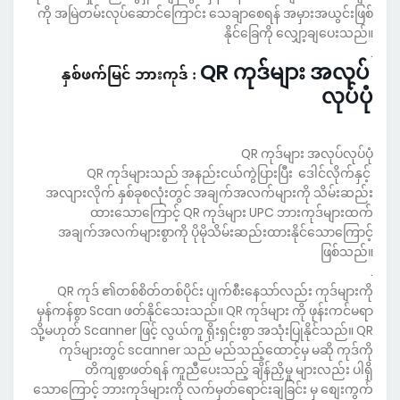
ကို အမြဲတမ်းလုပ်ဆောင်ကြောင်း သေချာစေရန် အမှားအယွင်းဖြစ်
နိုင်ခြေကို လျှော့ချပေးသည်။
.
QR ကုဒ်များ အလုပ်
နှစ်ဖက်မြင် ဘားကုဒ် :
လုပ်ပုံ
QR ကုဒ်များ အလုပ်လုပ်ပုံ
QR ကုဒ်များသည် အနည်းငယ်ကွဲပြားပြီး ဒေါင်လိုက်နှင့်
အလျားလိုက် နှစ်ခုစလုံးတွင် အချက်အလက်များကို သိမ်းဆည်း
ထားသောကြောင့် QR ကုဒ်များ UPC ဘားကုဒ်များထက်
အချက်အလက်များစွာကို ပိုမိုသိမ်းဆည်းထားနိုင်သောကြောင့်
ဖြစ်သည်။
.
QR ကုဒ် ၏တစ်စိတ်တစ်ပိုင်း ပျက်စီးနေသာ်လည်း ကုဒ်များကို
မှန်ကန်စွာ Scan ဖတ်နိုင်သေးသည်။ QR ကုဒ်များ ကို ဖုန်းကင်မရာ
သို့မဟုတ် Scanner ဖြင့် လွယ်ကူ ရိုးရှင်းစွာ အသုံးပြုနိုင်သည်။ QR
ကုဒ်များတွင် scanner သည် မည်သည့်ထောင့်မှ မဆို ကုဒ်ကို
တိကျစွာဖတ်ရန် ကူညီပေးသည့် ချိန်ညှိမှု များလည်း ပါရှိ
သောကြောင့် ဘားကုဒ်များကို လက်မှတ်ရောင်းချခြင်း မှ စျေးကွက်