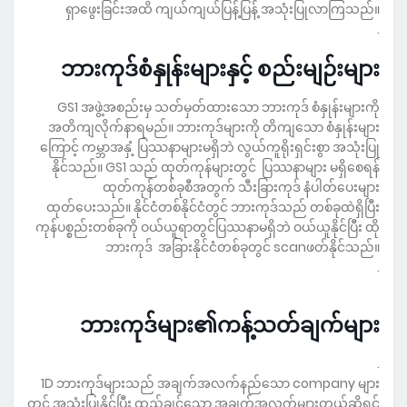
ရှာဖွေးခြင်းအထိ ကျယ်ကျယ်ပြန့်ပြန့် အသုံးပြုလာကြသည်။
.
ဘားကုဒ်စံနှုန်းများနှင့် စည်းမျဉ်းများ
GS1 အဖွဲ့အစည်းမှ သတ်မှတ်ထားသော ဘားကုဒ် စံနှုန်းများကို
အတိကျလိုက်နာရမည်။ ဘားကုဒ်များကို တိကျသော စံနှုန်းများ
ကြောင့် ကမ္ဘာအနှံ့ ပြဿနာများမရှိဘဲ လွယ်ကူရိုးရှင်းစွာ အသုံးပြု
နိုင်သည်။ GS1 သည် ထုတ်ကုန်များတွင် ပြဿနာများ မရှိစေရန်
ထုတ်ကုန်တစ်ခုစီအတွက် သီးခြားကုဒ် နံပါတ်ပေးများ
ထုတ်ပေးသည်။ နိုင်ငံတစ်နိုင်ငံတွင် ဘားကုဒ်သည် တစ်ခုထဲရှိပြီး
ကုန်ပစ္စည်းတစ်ခုကို ဝယ်ယူရာတွင်ပြဿနာမရှိဘဲ ဝယ်ယူနိုင်ပြီး ထို
ဘားကုဒ် အခြားနိုင်ငံတစ်ခုတွင် scanဖတ်နိုင်သည်။
.
ဘားကုဒ်များ၏ကန့်သတ်ချက်များ
.
1D ဘားကုဒ်များသည် အချက်အလက်နည်သော company များ
တွင် အသုံးပြုနိုင်ပြီး ထည့်ချင်သော အချက်အလက်များတယ်ဆိုရင်