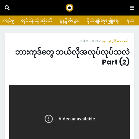
းကျင်မှု
လုပ်ငန်းသုံးအိုင်တီ
စွန့်ဦးစီးပွား
စိုက်ပျိုးမွေးမြူရေး
မူလ
infotech
الصفحة الرئيسية
ဘားကုဒ်တွေ ဘယ်လိုအလုပ်လုပ်သလဲ
Part (2)