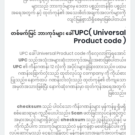
များသည် ဘားကုဒ်များမှ ဒေတာ ပစ္စည်းတန်ဖိုး၊ ပစ္စည်း
အရေအတွက် နှင့် ထုတ်ကုန်၏ အသေးစိတ်အချက်အလက်များကို
လျင်မြန်စွာသိရှိစေမှာဖြစ်ပါတယ်။
.
UPC( Universal
တစ်ဖက်မြင် ဘားကုဒ်များ ခေါ်
Product code )
UPC ခေါ် Universal Product code ကိုလေ့လာကြရအောင်
UPC
သည်အသုံးအများဆုံးဘားကုဒ်အမျိုးအစားဖြစ်ပါတယ်။
UPC
၏ ကိန်းဂဏန်း 12 လုံးကို အပိုင်းများခွဲခြားထားသည်။ ပထမ
ဂဏန်းခြောက်လုံးသည် ထုတ်လုပ်သူ company ကို ကိုယ်စား
ပြုသည်။ နောက်ထပ် ဂဏန်းငါးလုံးသည် ထုတ်ကုန်၏ တိကျသော
အမှတ်အသားဖြစ်ပြီး နောက်ဆုံးဂဏန်းမှာ ထုတ်ကုန်အရေအတွက်
ဖြစ်သည်။
.
checksum
သည် ပါဝင်သော ကိန်းဂဏန်းများ မှန်ကန်မှု ရှိမရှိ
စစ်ဆေးရာမှာ ကူညီပေးပါသည်။
Scan
ဖတ်ခြင်းလုပ်ငန်းစဥ်တွင်
အမှားအယွင်းများရှိခဲ့လျှင်
checksum
သည် ညွှန်ပြသည်နှင့် မ
ကိုက်ညီပါက ဘားကုဒ်များသည်လဲ မှန်ကန်စွာ မဖော်ပြနိုင်ပါ။ ဤ
လုပ်ဆောင်မှုသည် ငွေရှင်းချိန်တွင် မှန်ကန်သောအချက်အလက်များ