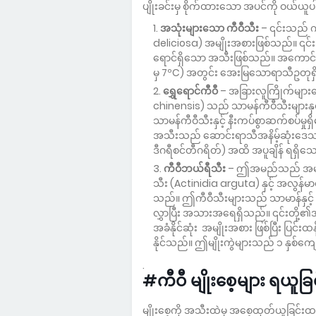
ပျိုးခင်းမှ စိုက်ထားသော အပင်ကို ဝယ်ယူပ
အသုံးများသော ကီဝီသီး
– ၎င်းသည် ကု
deliciosa) အမျိုးအစားဖြစ်သည်။ ၎င်
ရောင်ရှိသော အသီးဖြစ်သည်။ အကောင်းဆုံ
မှ 7ºC) အတွင်း အေးမြသောရာသီဥတုရ
ရွှေရောင်ကီဝီ
– အခြားလူကြိုက်များသ
chinensis) သည် သာမန်ကီဝီသီးများနှင့် န
သာမန်ကီဝီသီးနှင့် နီးကပ်စွာဆက်စပ်မှ
အသီးသည် ဆောင်းရာသီအနိမ့်ဆုံးဒေသများ
ဒီဂရီစင်တီဂရိတ်) အထိ အပူချိန် ရရှိ
ကီဝီဘယ်ရီသီး
– ဤအမည်သည် အများအာ
သီး (Actinidia arguta) နှင့် အလွန်မ
သည်။ ဤကီဝီသီးများသည် သာမာန်နှင့် ရွှေရေ
လွှာပြီး အသားအရေရှိသည်။ ၎င်းတိ
အခံနိုင်ဆုံး အမျိုးအစား ဖြစ်ပြီး ပြင
နိုင်သည်။ ဤမျိုးကွဲများသည် ၁ နှစ်ကျော
.
#ကီဝီ မျိုးစေ့များ ရယူခြင
မျိုးစေ့ကို အသီးထဲမှ အစေ့ထုတ်ယူခြင်းထက်၊ 