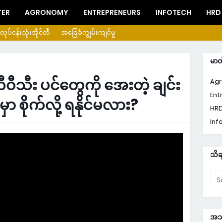
TER
AGRONOMY
ENTREPRENEURS
INFOTECH
HRD
လုပ်ငန်းသုံးအိုင်တီ
အခြေခံကျွမ်းကျင်မှု
မာ
ီသီး ပင်တွေကို အေးတဲ့ ချင်း
Ag
Ent
 စိုက်လို့ ရနိုင်မလား?
HR
Inf
သိခ
အသု