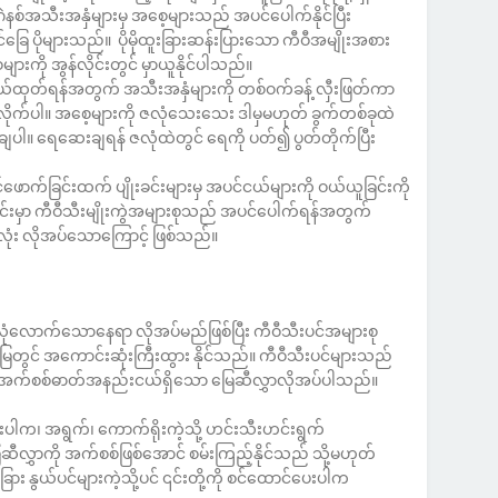
နစ်အသီးအနှံများမှ အစေ့များသည် အပင်ပေါက်နိုင်ပြီး
ခြေ ပိုများသည်။ ပိုမိုထူးခြားဆန်းပြားသော ကီဝီအမျိုးအစား
ားကို အွန်လိုင်းတွင် မှာယူနိုင်ပါသည်။
်ထုတ်ရန်အတွက် အသီးအနှံများကို တစ်ဝက်ခန့် လှီးဖြတ်ကာ
တ်လိုက်ပါ။ အစေ့များကို ဇလုံသေးသေး ဒါမှမဟုတ် ခွက်တစ်ခုထဲ
းချပါ။ ရေဆေးချရန် ဇလုံထဲတွင် ရေကို ပတ်၍ ပွတ်တိုက်ပြီး
ဖောက်ခြင်းထက် ပျိုးခင်းများမှ အပင်ငယ်များကို ဝယ်ယူခြင်းကို
မှာ ကီဝီသီးမျိုးကွဲအများစုသည် အပင်ပေါက်ရန်အတွက်
းစလုံး လိုအပ်သောကြောင့် ဖြစ်သည်။
 လုံလောက်သောနေရာ လိုအပ်မည်ဖြစ်ပြီး ကီဝီသီးပင်အများစု
ေတွင် အကောင်းဆုံးကြီးထွား နိုင်သည်။ ကီဝီသီးပင်များသည်
ရှိ အက်စစ်ဓာတ်အနည်းငယ်ရှိသော မြေဆီလွှာလိုအပ်ပါသည်။
ပါက၊ အရွက်၊ ကောက်ရိုးကဲ့သို့ ဟင်းသီးဟင်းရွက်
ဆီလွှာကို အက်စစ်ဖြစ်အောင် စမ်းကြည့်နိုင်သည် သို့မဟုတ်
 နွယ်ပင်များကဲ့သို့ပင် ၎င်းတို့ကို စင်ထောင်ပေးပါက