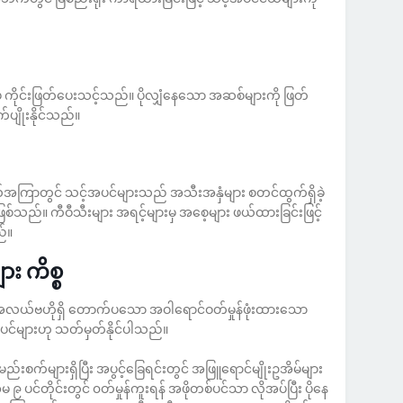
မ် ကိုင်းဖြတ်ပေးသင့်သည်။ ပိုလျှံနေသော အဆစ်များကို ဖြတ်
်ပျိုးနိုင်သည်။
ငယ်အကြာတွင် သင့်အပင်များသည် အသီးအနှံများ စတင်ထွက်ရှိခဲ့
စ်သည်။ ကီဝီသီးများ အရင့်များမှ အစေ့များ ဖယ်ထားခြင်းဖြင့်
ည်။
ား ကိစ္စ
င့်၏ အလယ်ဗဟိုရှိ တောက်ပသော အဝါရောင်ဝတ်မှုန်ဖုံးထားသော
ပင်များဟု သတ်မှတ်နိုင်ပါသည်။
က်များရှိပြီး အပွင့်ခြေရင်းတွင် အဖြူရောင်မျိုးဥအိမ်များ
၉ ပင်တိုင်းတွင် ၀တ်မှုန်ကူးရန် အဖိုတစ်ပင်သာ လိုအပ်ပြီး ပိုနေ