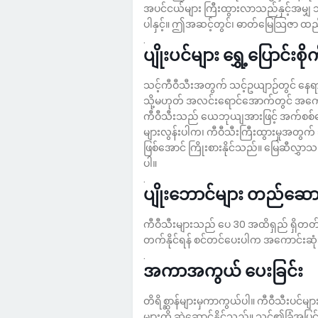
အပင်ငယ်များ ကြီးထွားလာသည်နှင့်အမျှ သင့်
ပါနှင့်။ ဤအဆင့်တွင်၊ ဓာတ်မြေသြဇာ ထည
.
ပျိုးပင်များ ရွှေ့ပြောင်းစို
သင့်ကီဝီသီးအတွက် သင့်ဥယျာဉ်တွင် နေရ
သို့မဟုတ် အလင်းရောင်အောက်တွင် အက
ကီဝီသီးသည် ယေဘုယျအားဖြင့် အက်စစ်
များလွန်းပါက၊ ကီဝီသီးကြီးထွားမှုအတွက
ဖြစ်အောင် ကြိုးစားနိုင်သည်။ မြေဆီလွှ
ပါ။
.
ပျိုးဘောင်များ တည်ဆော
ကီဝီသီးများသည် ပေ 30 အထိရှည် ရှိတတ်ပ
တက်နိုင်ရန် စင်တင်ပေးပါက အကောင်းဆ
.
အကာအကွယ်‌ ပေးခြင်း
တိရိစ္ဆာန်များမှကာကွယ်ပါ။ ကီဝီသီးပင်
များကို ဆွဲဆောင်နိုင်သည်။ သင်၏ခြံအပြင်