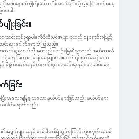
အပင်များကို ပိုကြီးသော အိုးအသစ်များသို့ လွှဲပြောင်းရန် မမေ့
့်ပေးပါ။
က်ပျိုးခြင်း။
ာကောင်းတစ်ခုရှာပါ။ ကီဝီသီးပင်အများစုသည် နေရောင်အပြည့်
ောင်းဆုံး ပေါက်ရောက်ကြသည်။
ဓာတ် အနည်းငယ်လိုအပ်သည်။ သင့်မြေဆီလွှာသည် အယ်ကာလီ
် သင့်လျော်သောအခြေအနေများဖြစ်စေရန် ၎င်းကို အချဉ်ဓာတ်
ာသည် စိုစွတ်သော်လည်း ကောင်းစွာ ရေဆင်းရမည်။ ရေမဝပ်စေရ
က်ခြင်း
ြီး အလေးချိန်မျှတသော နွယ်ပင်များဖြစ်သည်။ နွယ်ပင်များ
ုံး ပေါက်ရောက်သည်။
များ၏အရွက်များသည် တစ်ခါတစ်ရံတွင် ကြောင် သို့မဟုတ် သမင်
ဘက်တွင် ခြံစည်းရိုး ကာရံထားခြင်းဖြင့် သင့်အပင်ငယ်များကို