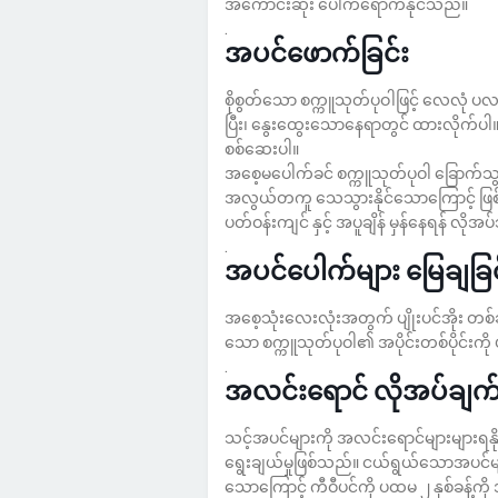
အကောင်းဆုံး ပေါက်ရောက်နိုင်သည်။
.
အပင်ဖောက်ခြင်း
စိုစွတ်သော စက္ကူသုတ်ပုဝါဖြင့် လေလုံ ပ
ပြီး၊ နွေးထွေးသောနေရာတွင် ထားလိုက်
စစ်ဆေးပါ။
အစေ့မပေါက်ခင် စက္ကူသုတ်ပုဝါ ခြောက်သွ
အလွယ်တကူ သေသွားနိုင်သောကြောင့် ဖြစ်
ပတ်ဝန်းကျင် နှင့် အပူချိန် မှန်နေရန် လိုအ
.
အပင်ပေါက်များ မြေချခြင
အစေ့သုံးလေးလုံးအတွက် ပျိုးပင်အိုး တစ်
သော စက္ကူသုတ်ပုဝါ၏ အပိုင်းတစ်ပိုင်းကို ပျိ
.
အလင်းရောင် လိုအပ်ချက
သင့်အပင်များကို အလင်းရောင်များများရ
ရွေးချယ်မှုဖြစ်သည်။ ငယ်ရွယ်သောအပ
သောကြောင့် ကီဝီပင်ကို ပထမ ၂ နှစ်ခန့်