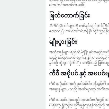
ဘေးကင်းအောင်ထားပါ။
.
ဖြတ်တောက်ခြင်း
#ကီဝီသီး ပင်များကို တစ်နှစ်လျှင်တစ်ကြိ
တောက်ပြီး အပင်အသစ်အဖြစ် ကိုင်းပွား စိုက
.
မျိုးပွားခြင်း
အသီးအနှံများ ရိတ်သိမ်းပြီး နှစ်အနည်း
သည့် နှစ်များထက် ထွက်နှုန်းကျလာမည် ဖြ
နှစ်စဉ် တိုးပွား စိုက်ပျိုး လာနိုင်မည် ဖြစ်သ
.
ကီဝီ အဖိုပင် နှင့် အမပင်မျ
ကီဝီ အဖိုပင်များကို ခုတ်ပစ်ပါ။ ပန်းပွ
အမွှေးနုများပါသည့် အပင်များကို အထီးအ
.
ကီဝီ အမပင်များသည် အလယ်ဗဟိုတွင် အမည်းစ
ပါရှိလေ့ ရှိသည်။ ၀တ်မှုန်ကူးရန်အတွက် အမ 