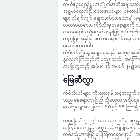
တယ်။ ဥယျာဉ်မှူး အချို့၏အဆိုအရ အော်ဂဲ
အရွယ်ရောက်ပြီးသောအပင်များ ဖြစ်လာနိုင်
များ လိုချင်လျှင် စျေးသက်သာသောမျိုးစေ့မျ
လတ်ဆတ်သော ကီဝီသီးမှ အစေ့များကို ဖယ
လက်ချောင်း သို့မဟုတ် ဇွန်းဖြင့် ဖယ်ထု
ထည့်ပြီး အနှစ်များကို ဖယ်ရှားရန် ရေဆေ
လောင်းထုတ်ပါ။
ကီဝီစိုက်ပျိုးသူအများစုသည် အစေ့မှ အပင်
နှစ်သက်ကြသည်ကို တွေ့ရသည်။ အကြောင်း
အမျိုးတူသည့် အဖိုပင် နှင့် အမပင် ၂ မျို
.
မြေဆီလွှာ
ကီဝီသီးပင်များ ကြီးထွားရန် သင့်အတွက်
သည် နေရောင်အပြည့် သို့မဟုတ် အရိပ်ရမြ
ယေဘုယျအားဖြင့် pH 6.0 နှင့် 6.5 ကြား
.
သင့်မြေဆီလွှာတွင် အယ်လ်ကာလီများလွန်း
အကြွင်းအကျန်များကို အသုံးပြု၍ သင့်မြေ
တစ်နည်းအားဖြင့် မြေဩဇာရောနှောပါ။ အခြား