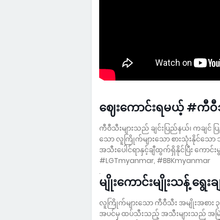
ဈေးကောင်းရမယ့် #ကီဝီ
ကီဝီသီးများသည် ချင်းပြည်နယ်၊ ကချင် ပြည
သော လူကြိုက်များသော စားသုံးနိုင်သော
အသီးပေါင်ရာနှင့်ချီထွက်ရှိနိုင်ပြီး ကောင်း
#LGTmyanmar, #BBKmyanmar
.
မျိုးကောင်းမျိုးသန့် ရွေးခ
လူကြိုက်များသော ကီဝီသီး အမျိုးအစား ၃ မျ
အပင်မှ ထပ်သီးသည့် အသီးများသည် အမြဲကြီး