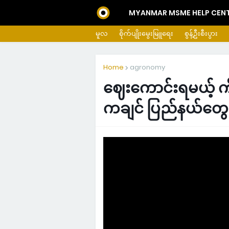
MYANMAR MSME HELP CEN
မူလ
စိုက်ပျိုးမွေးမြူရေး
စွန့်ဦးစီးပွား
Home
agronomy
ဈေးကောင်းရမယ့် ကီဝ
ကချင် ပြည်နယ်တွေမှာ