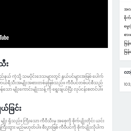
အလု
စို
မွေ
စား
မြန
မြန
သီး
လာ
်နယ် ကဲ့သို့ သမပိုင်းဒေသများတွင် နွယ်ပင်များအဖြစ် ပေါက်
 ဘယ်ရီသီးအမျိုးအစားတစ်ခုဖြစ်သည်။ ကီဝီပင်တစ်ပင်စီသည်
103
မွန်သော မျိုးကောင်းမျိုးသန့် ကို ရွေးချယ်ပြီး လုပ်ငန်းစတင်ပါ။
ျယ်ခြင်း
ိုး ရှိသည်။ ကြီးသော ကီဝီသီးမှ အစေ့ကို စိုက်ပျိုးတိုင်း ယင်း
ထွား မည်မဟုတ်ပါ။ စီးပွားဖြစ် ကီဝီပင်ကို စိုက်ပျိုးလိုပါက