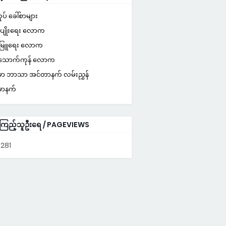
ပ် ခေါ်စာများ
က်ပျိုးရေး လောက
းမြူရေး လောက
သောက်ကုန် လောက
်မာ ဘာသာ အင်တာနက် လမ်းညွှန်
်မာနက်
ကြည့်သူဦးရေ / PAGEVIEWS
,281