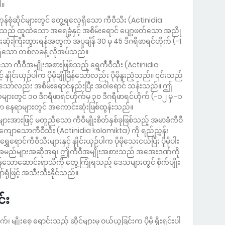
ါ။
န်စုံဆိုင်များတွင် တွေ့ရလေ့ရှိသော ကီဝီသီး (Actinidia
းသည် ထူထဲသော အရေခွံနှင့် အစိမ်းရောင် ပျော့ဖတ်သော အညို
းကြီးထွားရန်အတွက် အပူချိန် 30 မှ 45 ဒီဂရီဖာရင်ဟိုက် (-1
ှိသော တစ်လခန့် လိုအပ်သည်။
ော ကီဝီအမျိုးအစားဖြစ်သည့် ရွှေကီဝီသီး (Actinidia
ှိုင်းယှဉ်ပါက ပိုမိုချိုမြိန်သော်လည်း ပိုမိုနူးညံ့သည်။ ၎င်းသည်
ုရှိသော်လည်း အစိမ်းရောင်နည်းပြီး အဝါရောင် သန်းသည်။ ဤ
တွင် ၁၀ ဒီဂရီဖာရင်ဟိုက်မှ ၃၀ ဒီဂရီဖာရင်ဟိုက် (-၁၂ မှ -၁
သော နေရာများတွင် အကောင်းဆုံးဖြစ်ထွန်းသည်။
းဖြင့် မတူညီသော ကီဝီမျိုးစိတ်နှစ်ခုဖြစ်သည့် အမာခံကီဝီ
ာကျောသောကီဝီသီး (Actinidia kolomikta) ကို ရည်ညွှန်း
ာင်ကီဝီသီးများနှင့် နှိုင်းယှဉ်ပါက ပိုမိုသေးငယ်ပြီး ပိုမိုပါး
ု့၏အမည်များအဆိုအရ၊ ဤကီဝီအမျိုးအစားသည် အအေးဒဏ်ကို
်းထန်သောဆောင်းရာသီကို တွေ့ကြုံရသည့် ဒေသများတွင် စိုက်ပျိုး
်ရုံဖြင့် အသီးသီးနိုင်သည်။
်း
မျိုးစေ့ ရောင်းသည့် ဆိုင်များမှ ဝယ်ယူခြင်းက ပိုမို ရိုးရှင်းပါ