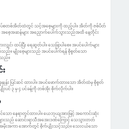
လပ်စတစ်အိတ်ထဲတွင် သင့်အစေ့များကို ထည့်ပါ။ အိတ်ကို ဇစ်ပိတ်
ပါ။ အစေ့အဆန်များ အညှောက်ပေါက်သွားသည်အထိ နေ့တိုင်း
ားလျှင်၊ ထပ်ပြီး ရေဆွတ်ပါ။ သေခြာပါစေ။ အပင်ပေါက်များ
သည်။ မျိုးစေ့များသည် အပင်ပေါက်ရန် စိုစွတ်သော
ပ်သည်။
်း
ခုနှုန်း ပြင်ဆင် ထားပါ။ အပင်ဖောက်ထားသော အိတ်ထဲမှ စိုစွတ်
ုးပင် ၃ မှ ၄ ပင်ခန့်ကို တစ်အိုး စိုက်လိုက်ပါ။
်
နိုင်သော နေရာတွင်ထားပါ။ ယေဘုယျအားဖြင့် အကောင်းဆုံး
င်များသည် ဆောင်းရာသီအအေးဒဏ်ကြောင့် သေသွားတတ်
ကို အမိုးအကာ အောက်တွင် စိုက်ပျိုးသင့်သည်။ သေးငယ်သော