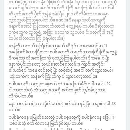
တယ်။
(ဗုဒ္ဓဘာသာ နိုင်ငံဖြစ်တဲ့ ထိုင်းနိုင်ငံမှာကလည်း ငှက်တွေကို
မသတ်ချင်ပါဘူး။ မောင်းထုတ်ဘို့ပဲ ကြိုးစားကြပါတယ်။ တစ်ခါ
ဆို ငှက်တွေကို ပိုက်ကွန်နဲ့ ဖမ်းပြီး၊ ၂၀၀ ကီလိုမီတာ အဝေးမှာ
သွားလွှတ်ကြည့်ဖူးပါတယ်။ ခဏပဲ။ ဒီနေရာ အတိအကျကို
ရောက်အောင် ပြန်လာတတ်တာကို တွေ့ခဲ့ရပါတယ်။ ပိုဆိုးတာက
ငှက်တွေက သူတို့ရဲ့ အခြား ဒေသက သူငယ်ချင်းတွေကိုပါ အပို
ထပ်ခေါ်လာတာ ကြုံခဲ့ရပါတယ်။)
ဆန်ကို တကယ် စကြိတ်တော့မယ် ဆိုရင် ပထမအဆင့်မှာ
အခြောက်ခံထားပြီးသား စပါးတွေကို ထရက်တာအကြီးကြီးတွေနဲ့
ဒီကတော့ လိုအကန့်ထဲကို စုထည့်ကြရပါတယ်။ ဒီကနေ စပြီး
နောက်ပိုင်းကတော့ သယ်ဆောင်ရေးလမ်းကြောင်းအတိုင်း
ခါးပတ်ပေါ်ကနေ တစ်ဆင့်ပြီး တစ်ဆင့် အပေါ် တက်သွားတယ်။
ဟိုးဘက်က ဆန်စက်ကြီးထဲကို ပါသွားတော့တာပါပဲ။
စပါးတွေကို သတ္တုရှာဖွေစက် ထဲကနေ ဖြတ်ခိုင်းရပါတယ်။
ပါလာတတ်တဲ့ သံသတ္တုတွေကို စက်က စုတ်ယူ/စစ်ယူထား
လိုက်ပါတယ်။
နောက်တစ်ဆင့်က အမှိုက်ဖယ်တဲ့ စက်ထဲထည့်ပြီး သန့်စင်ရပါ
တယ်။
စပါးနှံကနေ မပြုတ်သေးတဲ့ စပါးစေ့တွေကို စပါးနှံကနေ ခြွေ
ပစ်ပေးတဲ့ စက် ထဲကနေ ဖြတ်ခိုင်းရပါတယ်။