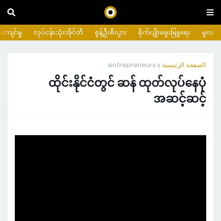
းကျင်မှု
လုပ်ငန်းသုံးအိုင်တီ
စွန့်ဦးစီးပွား
စိုက်ပျိုးမွေးမြူရေး
မူလ
entrepreneurs
الصفحة الرئيسية
ထိုင်းနိုင်ငံတွင် ဆန် ထုတ်လုပ်နေပုံ
အဆင့်ဆင့်