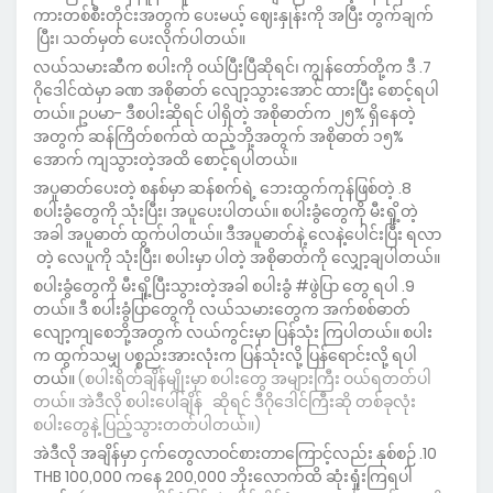
ကားတစ်စီးတိုင်းအတွက် ပေးမယ့် ဈေးနှုန်းကို အပြီး တွက်ချက်
ပြီး၊ သတ်မှတ် ပေးလိုက်ပါတယ်။
လယ်သမားဆီက စပါးကို ဝယ်ပြီးပြီဆိုရင်၊ ကျွန်တော်တို့က ဒီ
ဂိုဒေါင်ထဲမှာ ခဏ အစိုဓာတ် လျော့သွားအောင် ထားပြီး စောင့်ရပါ
တယ်။ ဥပမာ- ဒီစပါးဆိုရင် ပါရှိတဲ့ အစိုဓာတ်က ၂၅% ရှိနေတဲ့
အတွက် ဆန်ကြိတ်စက်ထဲ ထည့်ဘို့အတွက် အစိုဓာတ် ၁၅%
အောက် ကျသွားတဲ့အထိ စောင့်ရပါတယ်။
အပူဓာတ်ပေးတဲ့ စနစ်မှာ ဆန်စက်ရဲ့ ဘေးထွက်ကုန်ဖြစ်တဲ့
စပါးခွံတွေကို သုံးပြီး၊ အပူပေးပါတယ်။ စပါးခွံတွေကို မီးရှို့တဲ့
အခါ အပူဓာတ် ထွက်ပါတယ်။ ဒီအပူဓာတ်နဲ့ လေနဲ့ပေါင်းပြီး ရလာ
တဲ့ လေပူကို သုံးပြီး၊ စပါးမှာ ပါတဲ့ အစိုဓာတ်ကို လျှော့ချပါတယ်။
စပါးခွံတွေကို မီးရှို့ပြီးသွားတဲ့အခါ စပါးခွံ #ဖွဲပြာ တွေ ရပါ
တယ်။ ဒီ စပါးခွံပြာတွေကို လယ်သမားတွေက အက်စစ်ဓာတ်
လျော့ကျစေဘို့အတွက် လယ်ကွင်းမှာ ပြန်သုံး ကြပါတယ်။ စပါး
က ထွက်သမျှ ပစ္စည်းအားလုံးက ပြန်သုံးလို့ ပြန်ရောင်းလို့ ရပါ
တယ်။
(စပါးရိတ်ချိန်မျိုးမှာ စပါးတွေ အများကြီး ဝယ်ရတတ်ပါ
တယ်။ အဲဒီလို စပါးပေါ်ချိန် ဆိုရင် ဒီဂိုဒေါင်ကြီးဆို တစ်ခုလုံး
စပါးတွေနဲ့ ပြည့်သွားတတ်ပါတယ်။)
အဲဒီလို အချိန်မှာ ငှက်တွေလာဝင်စားတာကြောင့်လည်း နှစ်စဉ်
THB 100,000 ကနေ 200,000 ဘိုးလောက်ထိ ဆုံးရှုံးကြရပါ