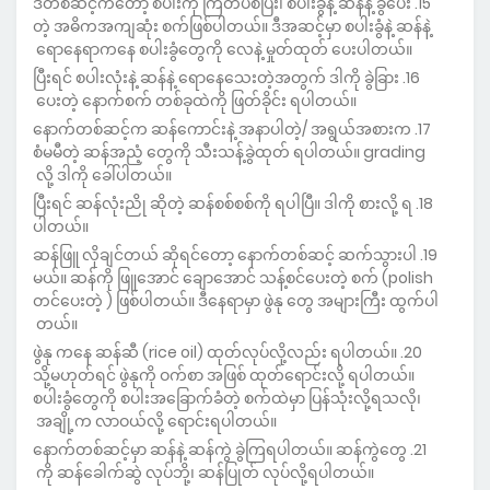
ဒီတစ်ဆင့်ကတော့ စပါးကို ကြိတ်ပစ်ပြီး၊ စပါးခွံနဲ့ ဆန်နဲ့ ခွဲပေး
တဲ့ အဓိကအကျဆုံး စက်ဖြစ်ပါတယ်။ ဒီအဆင့်မှာ စပါးခွံနဲ့ ဆန်နဲ့
ရောနေရာကနေ စပါးခွံတွေကို လေနဲ့ မှုတ်ထုတ် ပေးပါတယ်။
ပြီးရင် စပါးလုံးနဲ့ ဆန်နဲ့ ရောနေသေးတဲ့အတွက် ဒါကို ခွဲခြား
ပေးတဲ့ ‌နောက်စက် တစ်ခုထဲကို ဖြတ်ခိုင်း ရပါတယ်။
နောက်တစ်ဆင့်က ဆန်ကောင်းနဲ့ အနာပါတဲ့/ အရွယ်အစားက
စံမမီတဲ့ ဆန်အညံ့ တွေကို သီးသန့်ခွဲထုတ် ရပါတယ်။ grading
လို့ ဒါကို ခေါ်ပါတယ်။
ပြီးရင် ဆန်လုံးညို ဆိုတဲ့ ဆန်စစ်စစ်ကို ရပါပြီ။ ဒါကို စားလို့ ရ
ပါတယ်။
ဆန်ဖြူ လိုချင်တယ် ဆိုရင်တော့ နောက်တစ်ဆင့် ဆက်သွားပါ
မယ်။ ဆန်ကို ဖြူအောင် ချောအောင် သန့်စင်ပေးတဲ့ စက် (polish
တင်ပေးတဲ့ ) ဖြစ်ပါတယ်။ ဒီနေရာမှာ ဖွဲနု တွေ အများကြီး ထွက်ပါ
တယ်။
ဖွဲနု ကနေ ဆန်ဆီ (rice oil) ထုတ်လုပ်လို့လည်း ရပါတယ်။
သို့မဟုတ်ရင် ဖွဲနုကို ဝက်စာ အဖြစ် ထုတ်ရောင်းလို့ ရပါတယ်။
စပါးခွံတွေကို စပါးအခြောက်ခံတဲ့ စက်ထဲမှာ ပြန်သုံးလို့ရသလို၊
အချို့က လာဝယ်လို့ ရောင်းရပါတယ်။
နောက်တစ်ဆင့်မှာ ဆန်နဲ့ ဆန်ကွဲ ခွဲကြရပါတယ်။ ဆန်ကွဲတွေ
ကို ဆန်ခေါက်ဆွဲ လုပ်ဘို့၊ ဆန်ပြုတ် လုပ်လို့ရပါတယ်။