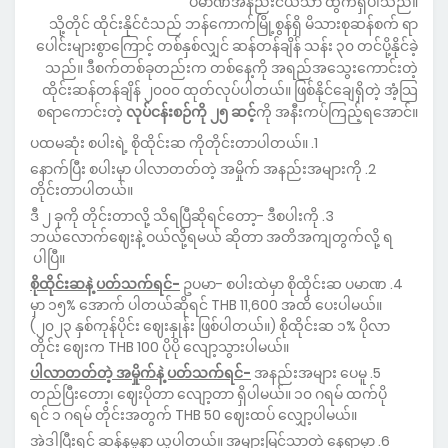
ပမာဏအနည်းငယ်သာ ထွက်ရှိပါသည်။
သို့တိုင် ထိုင်းနိုင်ငံသည် ဘန်ကောက်မြို့စွန်ရှိ မိသားစုဆန်စက် ရာ
ပေါင်းများစွာကြောင့် တစ်နှစ်လျှင် ဆန်တန်ချိန် သန်း ၃၀ တင်ပို့နိုင်ခဲ့
သည်။ ဒီစက်တစ်ခုတည်းက တစ်နေ့ကို အရည်အသွေးကောင်းတဲ့
ထိုင်းဆန်တန်ချိန် ၂၀၀၀ ထုတ်လုပ်ပါတယ်။ ဖြစ်နိုင်ချေရှိတဲ့ အံ့သြ
စရာကောင်းတဲ့
လုပ်ငန်းစဉ်ကို ၂၅ ဆင့်
ကို အနီးကပ်ကြည့်ရအောင်။
ပထမဆုံး စပါးရဲ့ စိုထိုင်းဆ ကိုတိုင်းတာပါတယ်။
နောက်ပြီး စပါးမှာ ပါလာတတ်တဲ့ အမှိုက် အနည်းအများကို
တိုင်းတာပါတယ်။
ဒီ ၂ ခုကို တိုင်းတာလို့ သိရပြီဆိုရင်တော့- ဒီစပါးကို
ဘယ်လောက်ဈေးနဲ့ ဝယ်လို့ရမယ် ဆိုတာ အတိအကျတွက်လို့ ရ
ပါပြီ။
စိုထိုင်းဆနဲ့ ပတ်သက်ရင်-
ဥပမာ- စပါးထဲမှာ စိုထိုင်းဆ ပမာဏ
မှာ ၁၅% အောက် ပါတယ်ဆိုရင် THB 11,600 အထိ ပေးပါမယ်။
(၂၀၂၃ နှစ်ကုန်ပိုင်း ဈေးနှုန်း ဖြစ်ပါတယ်။) စိုထိုင်းဆ ၁% ပိုလာ
တိုင်း ဈေးက THB 100 ပိုပို လျော့သွားပါမယ်။
ပါလာတတ်တဲ့ အမှိုက်နဲ့ ပတ်သက်ရင်-
အနည်းအများ ပေမူ
တည်ပြီးတော့၊ ဈေးပိုတာ လျော့တာ ရှိပါမယ်။ ၁၀ ဂရမ် ထက်ပို
ရင် ၁ ဂရမ် တိုင်းအတွက် THB 50 ဈေးထပ် လျှော့ပါမယ်။
အဲဒါပြီးရင် ဆန်နမူနာ ယူပါတယ်။ အများမြင်သာတဲ့ နေရာမှာ