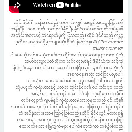
ထိုင်းနိုင်ငံရှိ ဆန်စက်သည် တစ်ရက်လျှင် အရည်အသွေးမြင့် ဆန်
တန်ချိန် ၂၀၀၀ အထိ ထုတ်လုပ်နိုင်ပြီး နိုင်ငံတွင်း ဆန်ထုတ်လုပ်မှု၏
အတိုင်းအတာနှင့် ထိရောက်မှုကို ပြသသည်။ ထိုင်းနိုင်ငံသည် ကမ္ဘာ့
ဒုတိယ ဆန်တင်ပို့မှု အများဆုံးနိုင်ငံဖြစ်သည်။
#LGTmyanmar
#BBKmyanmar
ဒါပေမယ့် သင်စားတဲ့ထမင်းက ထိုင်းလယ်ကွင်းကနေ ညစာစားပွဲကို
ဘယ်လိုသွားမလဲဆိုတာ သင်တွေးဖူးရင် ဒီဗီဒီယိုက သင့်ကို
မြင်ကွင်းနောက်ကွယ်မှာ ယူဆောင်သွားပြီး လုပ်ငန်းစဉ်တစ်ခုလုံးကို
အစကနေအဆုံး သင်ပြပေးမှာပါ။
အားလုံးက ဒေသခံ စပါးခင်းတွေမှာ အစပြုပါတယ်။ ဂျပန်
သို့မဟုတ် ကိုရီးယားနှင့် မတူဘဲ ထိုင်းနိုင်ငံ၏ စပါးခင်းများသည်
အလွန်သေးငယ်သည်။ အဘယ်ကြောင့်ဆိုသော် သမိုင်း
တစ်လျှောက် ဂျပန်နှင့် ကိုရီးယားမိသားစုများသည် ၎င်းတို့၏
နယ်ပယ်တစ်ခုလုံးကို ၎င်းတို့၏အကြီးဆုံးသားဖြစ်သူ တစ်ဦးတည်း
ထံ အပ်နှံထားသောကြောင့်ဖြစ်သည်။ ထိုင်းနိုင်ငံတွင် မိသားစုရှိ
ကလေးများအားလုံးတွင် လယ်ကွင်းများကို ပိုင်းခြားထားသဖြင့်
သေးငယ်သော မြေကွက်များ ပေါက်ရောက်ကာ တစ်ဦးစီသည်