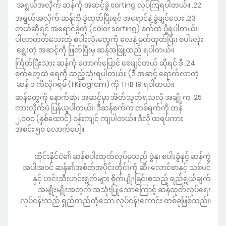
အရွယ်အလိုက် ဆန်ကို အဆင့်ခွဲ sorting လုပ်ကြရပါတယ်။
အရွယ်အလိုက် ဆန်ကို ခွဲထုတ်ပြီးရင် အရောင်နဲ့ ခွဲချင်သေး
တယ်ဆိုရင် အရောင်ခွဲတဲ့ (color sorting) စက်ထဲ ပို့ရပါတယ်။
ပါလာတတ်သေးတဲ့ စပါးလုံးတွေကို လေနဲ့ မှုတ်ထုတ်ပြီး၊ စပါးလုံး
ရွေးတဲ့ အဆင့်ကို ဖြတ်ပြီးမှ ဆန်အဖြူထည် ရပါတယ်။
ကြိတ်ပြီးသား ဆန်ကို တောက်ပြောင် စေချင်တယ် ဆိုရင် ဒီ
စက်တွေထဲ ရေကို ထည့်သုံးရပါတယ်။ (ဒီ အဆင့် ရောက်လာတဲ့
ဆန် ၁ ကီလိုဂရမ် (1 Kilogram) ကို THB 19 ‌ရပါတယ်။
ဆန်တွေကို နောက်ဆုံး အဆင့်မှာ အိတ်သွတ်ရသလို အချို့က
ကားလိုက်ပဲ ပြန်ယူပါတယ်။ ဒီဆန်စက်က တစ်ရက်ကို တန်
၂,၀၀၀ (နှစ်ထောင်) ဝန်းကျင် ကျပါတယ်။ ဒီလို ထရပ်ကား
အစင်း ၅၀ လောက်ပေါ့။
ထိုင်းနိုင်ငံ၏ ဆန်စပါးထုတ်လုပ်မှုသည် ဖွဲနု၊ စပါးခွံနှင့် ဆန်ကွဲ
အပါအဝင် ဆန်၏အစိတ်အပိုင်းတိုင်းကို ဆီ၊ လောင်စာနှင့် သစ်ပင်
နှင့် ဟင်းသီးဟင်းရွက်များ စိုက်ပျိုးခြင်းစသည့် ရည်ရွယ်ချက်
အမျိုးမျိုးအတွက် အသုံးပြုသောကြောင့် ဆန်ထုတ်လုပ်ရေး
လုပ်ငန်းသည် ရှည်တည်တံ့သော လုပ်ငန်းကောင်း တစ်ခုဖြစ်သည်။