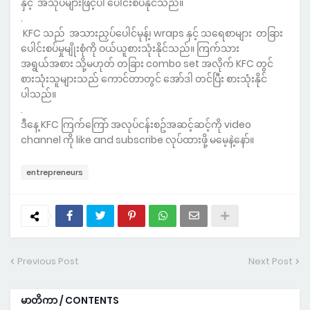
နှင့် အသုပ်များဖြင့်ပါ ပေါင်းစပ်နိုင်သည်။
.
KFC သည် အသားညှပ်ပေါင်မုန့်၊ wraps နှင့် သရေစာများ တခြား
ပေါင်းစပ်မှုမျိုးစုံကို ဝယ်ယူစားသုံးနိုင်သည်။ ကြက်သား
အရွယ်အစား သို့မဟုတ် တခြား combo set အလိုက် KFC တွင်
စားသုံးသူများသည် ကောင်တာတွင် အော်ဒါ တင်ပြီး စားသုံးနိုင်
ပါသည်။
.
ဒီနေ့ KFC ကြက်ကြော် အလုပ်ငန်းစဥ်အဆင့်ဆင့်ကို video
channel ကို like and subscribe လုပ်ထားဖို့ မမေ့နဲ့နော်။
entrepreneurs
Previous Post
Next Post
မာတိကာ / CONTENTS