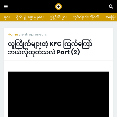
မူလ
စိုက်ပျိုးမွေးမြူရေး
စွန့်ဦးစီးပွား
လုပ်ငန်းသုံးအိုင်တီ
အခြေခံက
Home
entrepreneurs
လူကြိုက်များတဲ့ KFC ကြက်ကြော်
ဘယ်လိုထုတ်သလဲ Part (2)