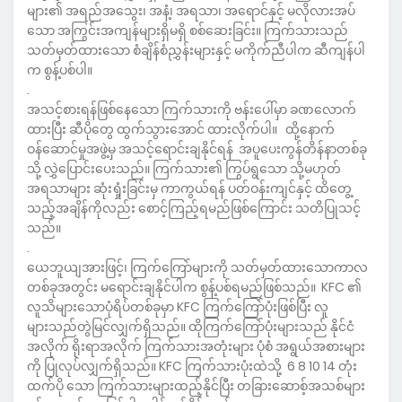
များ၏ အရည်အသွေး၊ အနံ့၊ အရသာ၊ အရောင်နှင့် မလိုလားအပ်
သော အကြွင်းအကျန်များရှိမရှိ စစ်ဆေးခြင်း။ ကြက်သားသည်
သတ်မှတ်ထားသော စံချိန်စံညွှန်းများနှင့် မကိုက်ညီပါက ဆီကျန်ပါ
က စွန့်ပစ်ပါ။
.
အသင့်စားရန်ဖြစ်နေသော ကြက်သားကို ဗန်းပေါ်မှာ ခဏလောက်
ထားပြီး ဆီပိုတွေ ထွက်သွားအောင် ထားလိုက်ပါ။ ထို့နောက်
ဝန်ဆောင်မှုအဖွဲ့မှ အသင့်ရောင်းချနိုင်ရန် အပူပေးကွန်တိန်နာတစ်ခု
သို့ လွှဲပြောင်းပေးသည်။ ကြက်သား၏ ကြွပ်ရွသော သို့မဟုတ်
အရသာများ ဆုံးရှုံးခြင်းမှ ကာကွယ်ရန် ပတ်ဝန်းကျင်နှင့် ထိတွေ့
သည့်အချိန်ကိုလည်း စောင့်ကြည့်ရမည်ဖြစ်ကြောင်း သတိပြုသင့်
သည်။
.
ယေဘူယျအားဖြင့်၊ ကြက်ကြော်များကို သတ်မှတ်ထားသောကာလ
တစ်ခုအတွင်း မရောင်းချနိုင်ပါက စွန့်ပစ်ရမည်ဖြစ်သည်။ KFC ၏
လူသိများသောပုံရိပ်တစ်ခုမှာ KFC ကြက်ကြော်ပုံးဖြစ်ပြီး လူ
များသည်တွဲမြင်လျှက်ရှိသည်။ ထိုကြက်ကြော်ပုံးများသည် နိုင်ငံ
အလိုက် ရိုးရာအလိုက် ကြက်သားအတုံးများ ပုံစံ အရွယ်အစားများ
ကို ပြုလုပ်လျှက်ရှိသည်။ KFC ကြက်သားပုံးထဲသို့ 6 8 10 14 တုံး
ထက်ပို သော ကြက်သားများထည့်နိုင်ပြီး တခြားဆောစ့်အသစ်များ