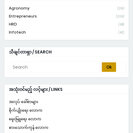
Agronomy
(216)
Entrepreneurs
(206)
HRD
(68)
Infotech
(42)
သိချင်တာရှာ / SEARCH
အသုံးဝင်မည့် လင့်များ / LINKS
အလုပ် ခေါ်စာများ
စိုက်ပျိုးရေး လောက
မွေးမြူရေး လောက
စားသောက်ကုန် လောက