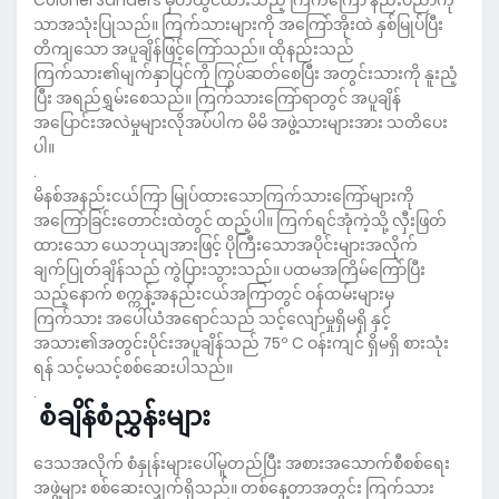
Colonel Sanders မှတီထွင်ထားသည့် ကြက်ကြော် နည်းပညာကို
သာအသုံးပြုသည်။ ကြက်သားများကို အကြော်အိုးထဲ နှစ်မြုပ်ပြီး
တိကျသော အပူချိန်ဖြင့်ကြော်သည်။ ထိုနည်းသည်
ကြက်သား၏မျက်နှာပြင်ကို ကြွပ်ဆတ်စေပြီး အတွင်းသားကို နူးညံ့
ပြီး အရည်ရွှမ်းစေသည်။ ကြက်သားကြော်ရာတွင် အပူချိန်
အပြောင်းအလဲမှုများလိုအပ်ပါက မိမိ အဖွဲ့သားများအား သတိပေး
ပါ။
.
မိနစ်အနည်းငယ်ကြာ မြုပ်ထားသောကြက်သားကြော်များကို
အကြော်ခြင်းတောင်းထဲတွင် ထည့်ပါ။ ကြက်ရင်အုံကဲ့သို့ လှီးဖြတ်
ထားသော ယေဘုယျအားဖြင့် ပိုကြီးသောအပိုင်းများအလိုက်
ချက်ပြုတ်ချိန်သည် ကွဲပြားသွားသည်။ ပထမအကြိမ်ကြော်ပြီး
သည့်နောက် စက္ကန့်အနည်းငယ်အကြာတွင် ဝန်ထမ်းများမှ
ကြက်သား အပေါ်ယံအရောင်သည် သင့်လျော်မှုရှိမရှိ နှင့်
အသား၏အတွင်းပိုင်းအပူချိန်သည် 75º C ဝန်းကျင် ရှိမရှိ စားသုံး
ရန် သင့်မသင့်စစ်ဆေးပါသည်။
.
စံချိန်စံညွှန်းများ
ဒေသအလိုက် စံနှုန်းများပေါ်မူတည်ပြီး အစားအသောက်စီစစ်ရေး
အဖွဲ့များ စစ်ဆေးလျှက်ရှိသည်။ တစ်နေ့တာအတွင်း ကြက်သား