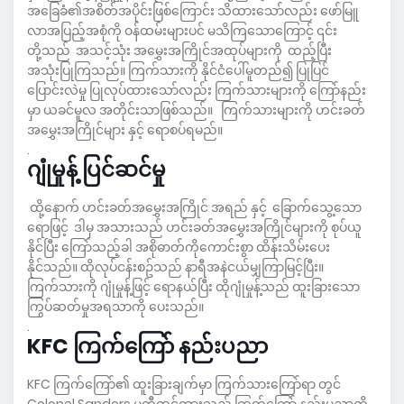
အခြေခံ၏အစိတ်အပိုင်းဖြစ်ကြောင်း သိထားသော်လည်း ဖော်မြူ
လာအပြည့်အစုံကို ဝန်ထမ်းများပင် မသိကြသောကြောင့် ၎င်း
တို့သည် အသင့်သုံး အမွှေးအကြိုင်အထုပ်များကို ထည့်ပြီး
အသုံးပြုကြသည်။ ကြက်သားကို နိုင်ငံပေါ်မူတည်၍ ပြုပြင်
ပြောင်းလဲမှု ပြုလုပ်ထားသော်လည်း ကြက်သားများကို ကြော်နည်း
မှာ ယခင်မူလ အတိုင်းသာဖြစ်သည်။ ကြက်သားများကို ဟင်းခတ်
အမွှေးအကြိုင်များ နှင့် ရောစပ်ရမည်။
.
ဂျုံမှုန့် ပြင်ဆင်မှု
ထို့နောက် ဟင်းခတ်အမွှေးအကြိုင် အရည် နှင့် ခြောက်သွေ့သော
ရောဖြင့် ဒါမှ အသားသည် ဟင်းခတ်အမွှေးအကြိုင်များကို စုပ်ယူ
နိုင်ပြီး ကြော်သည့်ခါ အစိုဓာတ်ကိုကောင်းစွာ ထိန်းသိမ်းပေး
နိုင်သည်။ ထိုလုပ်ငန်းစဥ်သည် နာရီအနဲငယ်မျှကြာမြင့်ပြီး။
ကြက်သားကို ဂျုံမှုန့်ဖြင့် ရောနယ်ပြီး ထိုဂျုံမှုန့်သည် ထူးခြားသော
ကြွပ်ဆတ်မှုအရသာကို ပေးသည်။
.
KFC ကြက်ကြော် နည်းပညာ
KFC ကြက်ကြော်၏ ထူးခြားချက်မှာ ကြက်သားကြော်ရာ တွင်