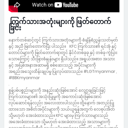
ကြက်သားအတုံးများကို ဖြတ်တောက်
ခြင်း
နောက်တစ်ဆင့်တွင် ကြက်သားအတုံးများကို စံချိန်စံညွှန်းသတ်မှတ်
နှင့် အညီ ဖြတ်တောက်ပြီး ပါသည်။ KFC ကြက်သား၏ ရင်အုံ နှင့်
တောင်ပံများကို ဖြတ်တောက်ရာတွင် နိုင်ငံတစ်ခုခု နှင့် တစ်ခု ကွဲပြား
သောကြောင့် သီးခြားစံနှုန်းများ ရှိပါသည်။ အရွယ်အစား၊ အသား
နှင့် အပြစ်အနာအဆာမရှိ စစ်ဆေးသည့် အပိုင်းများကို
အရည်အသွေးထိန်းချုပ်မှု ပြုလုပ်ထားသည်။ #LGTmyanmar ,
#BBKmyanmar
.
စွန့်ပစ်ပစ္စည်းများကို အနည်းဆုံးဖြစ်အောင် လျှော့ချခြင်းဖြင့်
ကြက်သားများ၏ အသုံးပြုမှုကို အကောင်းဆုံးဖြစ်အောင်
လုပ်ဆောင်ရန်လည်း အလေးထားပါသည်။ ထို့နောက် အတည်ပြု
ထားသော အစိတ်အပိုင်းများကို သယ်ယူရန်အတွက် လေစုပ်အိတ်
သို့မဟုတ် အေးခဲထားသည်။ KFC များမှ ကြက်သားများသည်
အအေးခံထားသော သို့မဟုတ် အေးခဲထားသည့် အသားများကို