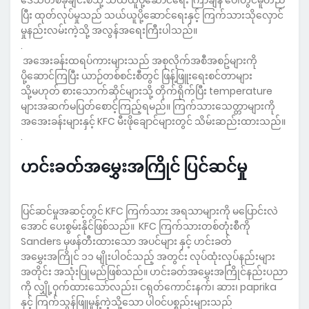
ဒေသတစ်ခုချင်းစီသို့ သယ်ယူပို့ဆောင်ရေး ကြာချိန် ပေါ်တွင်မူတည်
ပြီး ထုတ်လုပ်မှုသည် သယ်ယူပို့ဆောင်ရေးနှင့် ကြက်သားသိုလှောင်
မှုနည်းလမ်းကဲ့သို့ အလွန်အရေးကြီးပါသည်။
.
အအေးခန်းထရပ်ကားများသည် အစုလိုက်အစီအစဥ်များကို
ပို့ဆောင်ကြပြီး ယာဉ်တစ်စင်းစီတွင် ဖြန့်ဖြူးရေးစင်တာများ
သို့မဟုတ် စားသောက်ဆိုင်များသို့ တိုက်ရိုက်ပြီး temperature
များအဆက်မပြတ်စောင့်ကြည့်ရမည်။ ကြက်သားသေတ္တာများကို
အအေးခန်းများနှင့် KFC မီးဖိုချောင်များတွင် သိမ်းဆည်းထားသည်။
.
ဟင်းခတ်အမွှေးအကြိုင် ပြင်ဆင်မှု
ပြင်ဆင်မှုအဆင့်တွင် KFC ကြက်သား အရသာများကို မပြောင်းလဲ
အောင် ပေးစွမ်းနိုင်ဖြစ်သည်။ KFC ကြက်သားတစ်တုံးစီကို
Sanders မှဖန်တီးထားသော အပင်များ နှင့် ဟင်းခတ်
အမွှေးအကြိုင် ၁၁ မျိုးပါဝင်သည့် အတွင်း လုပ်ထုံးလုပ်နည်းများ
အတိုင်း အသုံးပြုမည်ဖြစ်သည်။ ဟင်းခတ်အမွှေးအကြိုင်နည်းပညာ
ကို လျှို့ဝှက်ထားသော်လည်း၊ ငရုတ်ကောင်းနက်၊ ဆား၊ paprika
နှင့် ကြက်သွန်ဖြူမှုန့်ကဲ့သို့သော ပါဝင်ပစ္စည်းများသည်