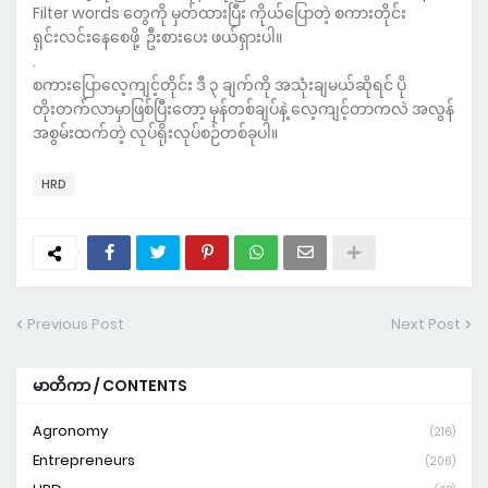
Filter words တွေကို မှတ်ထားပြီး ကိုယ်ပြောတဲ့ စကားတိုင်း
ရှင်းလင်းနေစေဖို့ ဦးစားပေး ဖယ်ရှားပါ။
.
စကားပြောလေ့ကျင့်တိုင်း ဒီ ၃ ချက်ကို အသုံးချမယ်ဆိုရင် ပို
တိုးတက်လာမှာဖြစ်ပြီးတော့ မှန်တစ်ချပ်နဲ့ လေ့ကျင့်တာကလဲ အလွန်
အစွမ်းထက်တဲ့ လုပ်ရိုးလုပ်စဉ်တစ်ခုပါ။
HRD
Previous Post
Next Post
မာတိကာ / CONTENTS
Agronomy
(216)
Entrepreneurs
(206)