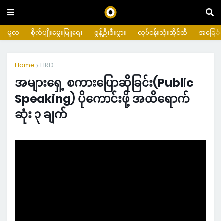
မူလ
စိုက်ပျိုးမွေးမြူရေး
စွန့်ဦးစီးပွား
လုပ်ငန်းသုံးအိုင်တီ
အခြေခံက
Home
HRD
အများရှေ့ စကားပြောဆိုခြင်း(Public
Speaking) ပိုကောင်းဖို့ အထိရောက်
ဆုံး ၃ ချက်