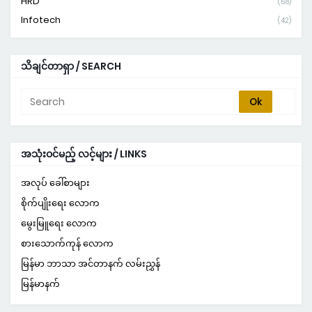
HRD
(68)
Infotech
(42)
သိချင်တာရှာ / SEARCH
အသုံးဝင်မည့် လင့်များ / LINKS
အလုပ် ခေါ်စာများ
စိုက်ပျိုးရေး လောက
မွေးမြူရေး လောက
စားသောက်ကုန် လောက
မြန်မာ ဘာသာ အင်တာနက် လမ်းညွှန်
မြန်မာနက်