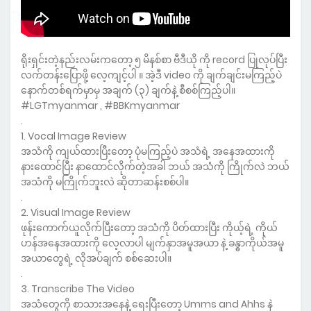
ရိုးရှင်းတဲ့နည်းလမ်းကတော့ ၅ မိနစ်စာ ဗီဒီယို ကို record ပြုလုပ်ပြီး
လက်တန်းပြောဖို့ လေ့ကျင့်ပါ ။ အဲ့ဒီ video ကို ချက်ချင်းမကြည့်ပဲ
နောက်တစ်ရက်မှာမှ အချက် (၃) ချက်နဲ့ စီစစ်ကြည့်ပါ။
#LGTmyanmar , #BBKmyanmar
.
1. Vocal Image Review
အသံကို ကျယ်ထားပြီးတော့ ပုံမကြည့်ပဲ အသံရဲ့ အနေအထားကို
နားထောင်ပြီး နာထောင်လိုက်တဲ့အခါ ဘယ် အသံကို ကြိုက်လဲ ဘယ်
အသံကို မကြိုက်ဘူးလဲ ဆိုတာဆန်းစစ်ပါ။
.
2. Visual Image Review
ဖုန်းကောက်ယူလိုက်ပြီးတော့ အသံကို ပိတ်ထားပြီး ကိုယ့်ရဲ့ ကိုယ်
ဟန်အနေအထားကို လေ့လာပါ မျက်နှာအမူအယာ နဲ့ ခန္ဓာကိုယ်အမူ
အယာတွေရဲ့ လိုအပ်ချက် စစ်ဆေးပါ။
.
3. Transcribe The Video
အသံတွေကို စာသားအနေနဲ့ ရေးပြီးတော့ Umms and Ahhs နဲ