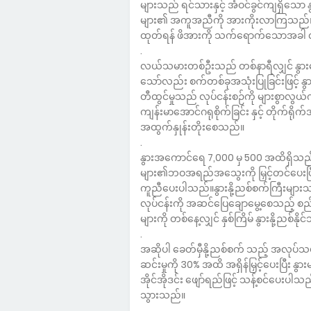
များသည် ရင်သားနှင့် အံဝင်ခွင်ကျရှိသော 
များ၏ အကူအညီကို အားကိုးလာကြသည်။ နို့
ထုတ်ရန် ဖိအားကို သက်ရောက်သောအခါ လ
.
လယ်သမားတစ်ဦးသည် တစ်နာရီလျှင် နွားခြောက
သော်လည်း စက်တစ်ခုအသုံးပြုခြင်းဖြင့်
တီထွင်မှုသည် လုပ်ငန်းစဉ်ကို များစွာလွ
ကျန်းမာအောင်ဂရုစိုက်ခြင်း နှင့် တိုက်ရိုက်
အထွက်နှုန်းတိုးစေသည်။
.
နွားအကောင်ရေ 7,000 မှ 500 အထိရှိသည့် အ
များ၏ဘဝအရည်အသွေးကို မြှင့်တင်ပေးပြီး အ
ကူညီပေးပါသည်။နွားနို့ညစ်စက်ကြီးများသည
လုပ်ငန်းကို အဆင်ပြေချောမွေ့စေသည့် စည်း
များကို တစ်နေ့လျှင် နှစ်ကြိမ် နွားနို့ညစ်နို
.
အဆိုပါ ခေတ်မှီနို့ညစ်စက် သည့် အလုပ်သမားမ
ဆင်းမှုကို 30% အထိ အရှိန်မြှင့်ပေးပြီး နွ
အိုင်အိုဒင်း ဖျော်ရည်ဖြင့် သန့်စင်ပေးပါသ
သွားသည်။
.