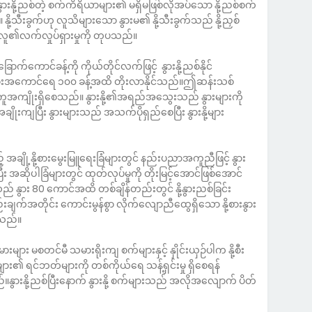
နွားနို့ညစ်တဲ့ စက်ကိရိယာများ၏ မရှိမဖြစ်လိုအပ်သော နို့ညစ်စက်
သီးခွက်ဟု လူသိများသော နွားမ၏ နို့သီးခွက်သည် နို့ညှစ်
ူ၏လက်လှုပ်ရှားမှုကို တုပသည်။
်ကောင်ခန့်ကို ကိုယ်တိုင်လက်ဖြင့် နွားနို့ညစ်နိုင်
 နွားအကောင်ရေ ၁၀၀ ခန့်အထိ တိုးလာနိုင်သည်။ဤဆန်းသစ်
ယ်ကူအကျိုးရှိစေသည်။ နွားနို့၏အရည်အသွေးသည် နွားများကို
အချိုးကျပြီး နွားများသည် အသက်ပိုရှည်စေပြီး နွားနို့များ
ချို့နို့စားမွေးမြူရေးခြံများတွင် နည်းပညာအကူညီဖြင့် နွား
ဆိုပါခြံများတွင် ထုတ်လုပ်မှုကို တိုးမြင့်အောင်ဖြစ်အောင်
် နွား 80 ကောင်အထိ တစ်ချိန်တည်းတွင် နို့နွားညစ်ခြင်း
ချက်အတိုင်း ကောင်းမွန်စွာ လိုက်လျောညီထွေရှိသော နို့စားနွား
င်သည်။
ျား မစတင်မီ သမားရိုးကျ စက်များနှင့် နှိုင်းယှဉ်ပါက နို့စီး
ားများ၏ ရင်ဘတ်များကို တစ်ကိုယ်ရေ သန့်ရှင်းမှု ရှိစေရန်
ည်။နွားနို့ညစ်ပြီးနောက် နွားနို့ စက်များသည် အလိုအလျောက် ပိတ်