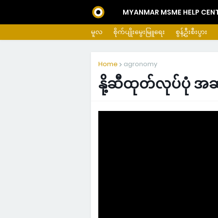
MYANMAR MSME HELP CEN
မူလ
စိုက်ပျိုးမွေးမြူရေး
စွန့်ဦးစီးပွား
Home
agronomy
နို့ဆီထုတ်လုပ်ပုံ အဆ