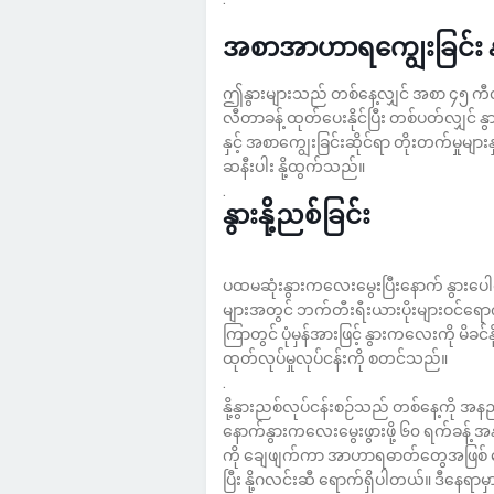
အစာအာဟာရကျွေးခြင်း 
ဤနွားများသည် တစ်နေ့လျှင် အစာ ၄၅ ကီလို
လီတာခန့် ထုတ်ပေးနိုင်ပြီး တစ်ပတ်လျှင် 
နှင့် အစာကျွေးခြင်းဆိုင်ရာ တိုးတက်မှုမျ
ဆနီးပါး နို့ထွက်သည်။
.
နွားနို့ညစ်ခြင်း
ပထမဆုံးနွားကလေးမွေးပြီးနောက် နွားပေါက်က‌
များအတွင် ဘက်တီးရီးယားပိုးများဝင်ရောက်ခြင
ကြာတွင် ပုံမှန်အားဖြင့် နွားကလေးကို မိခင်နို
ထုတ်လုပ်မှုလုပ်ငန်းကို စတင်သည်။
.
နို့နွားညစ်လုပ်ငန်းစဉ်သည် တစ်နေ့ကို အန
နောက်နွားကလေးမွေးဖွားဖို့ ၆၀ ရက်ခန့် အ
ကို ချေဖျက်ကာ အာဟာရဓာတ်တွေအဖြစ် 
ပြီး နို့ဂလင်းဆီ ရောက်ရှိပါတယ်။ ဒီနေရ