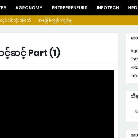
TER
AGRONOMY
ENTREPRENEURS
INFOTECH
HRD
လုပ်ငန်းသုံးအိုင်တီ
အခြေခံကျွမ်းကျင်မှု
မာ
င့်ဆင့် Part (1)
Ag
Ent
HR
Inf
သိခ
အသု