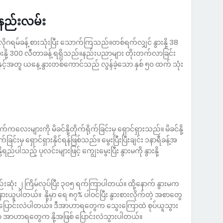
နည်းလမ်း
ဂရမ်ခန့် စားသုံးပြီး သောက်ကြသည်။တစ်ရက်လျှင် နွားနို့ 38
နွားနို့ 300 လီတာခန့် ရရှိသည်။နည်းပညာများ တိုးတက်လာခြင်း
ားနှင့်အတူ ယနေ့ နွားတစ်ကောင်သည် လွန်ခဲ့သော နှစ် ၅၀ ထက် သုံး
လေးများကို မိခင်နို့တိုက်ရိုက်ခြင်းမှ ရှောင်ရှားသည်။ မိခင်နို့
်းမှ ရှောင်ရှားနိုင်ရန်ဖြစ်သည်။ မွေးပြီးပြီးချင်း ၁နာရီခန့်အ
့ရည်ပါသည့် ပုလင်းများဖြင့် ကျွေးမွေးပြီး နွားမကို နွားနို့
ည်းဆုံး ၂ ကြိမ်လုပ်ပြီး ၃၀၅ ရက်ကြာပါတယ်။ ထို့နောက် နွားမက
နားယူပါတယ်။ နို့မှာ ရေ ၈၇% ပါဝင်ပြီး နွားစားလိုက်တဲ့ အစာတွေ
ပြောင်းလဲပါတယ်။ ဒီအာဟာရတွေက သွေးကြောထဲ စုပ်ယူသွား
ာမှာ အာဟာရတွေက နို့အဖြစ် ပြောင်းလဲသွားပါတယ်။