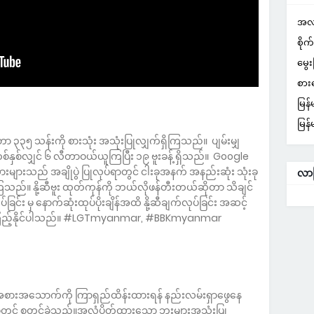
အလု
စို
မွေ
စား
မြန
မြန
ီတာ ၃၃၅ သန်းကို စားသုံး အသုံးပြုလျှက်ရှိကြသည်။ ပျမ်းမျှ
စ်နှစ်လျှင် ၆ လီတာဝယ်ယူကြပြီး ၁၉ ဗူးခန့် ရှိသည်။ Google
ငံသားများသည် အချိုပွဲ ပြုလုပ်ရာတွင် ငါးခုအနက် အနည်းဆုံး သုံးခု
လာ
ြုကြသည်။ နို့ဆီဗူး ထုတ်ကုန်ကို ဘယ်လိုဖန်တီးတယ်ဆိုတာ သိချင်
်း မှ နောက်ဆုံးထုပ်ပိုးချိန်အထိ နို့ဆီချက်လုပ်ခြင်း အဆင့်
ကို ကြည့်နိုင်ပါသည်။ #LGTmyanmar, #BBKmyanmar
် အစားအသောက်ကို ကြာရှည်ထိန်းထားရန် နည်းလမ်းရှာဖွေနေ
0 ရာစုတွင် စတင်ခဲ့သည်။အလုံပိတ်ထားသော ဘူးများအသုံးပြု