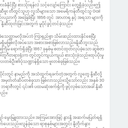
ခံနိုင်ပြီး စားသုံးရန်လဲ သင့်လျော်ကြောင်း တွေ့ရှိခဲ့သည်။ဤ
ု့ဆီဗူး တီထွင်သူဟု လူသိများသော အမေရိကန်တီထွင်သူ Gail
းပညာကို အခြေခံပြီး 1856 တွင် အာဟာရ နှင့် အရသာ များကို
း နို့ဆီထုတ်ခြင်းအတွက် မူပိုင်ခွင့်တင်ခဲ့သည်။
ဲသေတ္တာမလိုအပ်ဘဲ ကြာရှည်စွာ သိမ်းဆည်းထားနိုင်စေပြီး
် မရှိမဖြစ်လိုအပ်သော အစားအစာဖြစ်လာသည်။နို့ဆီဘူးသည်
အကြိမ် ရောက်ရှိခဲ့ပြီး 1867 ခုနှစ်မှ စတင်ထုတ်လုပ်ခဲ့သော ဆွစ်ဇာ
 ပေါ်တူဂီတရားရုံးက တွင်တွင်ကျယ်ကျယ် စားသုံးခဲ့သည်။ထုပ်ပိုးမှု
းကလေးတစ်ဦး၏ပုံသဏ္ဍာန်ရှိသော ဗူးတစ်ခုဖြစ်သည်။
ိုင်းတွင် နာမည်ကို အသံထွက်ရခက်တဲ့အတွက် လူတွေ နို့ဆီလို့
် အမှတ်တံဆိပ်တစ်ခုသာ ဖြစ်လာသည်။သို့သော်လည်း အနှစ် 30
် ဘရာဇီးတွင် ၎င်း၏ ပထမဆုံးစက်ရုံကို ဖွင့်လှစ်သောအခါ နို့ဆီ
သည်။
းကျော် မွေးမြူထားသည်။ အကြမ်းအားဖြင့် နွားနို့ အဆက်မပြတ်ရရှိ
ာက်ပေးသည်။လွန်ခဲ့သော ရာစုနှစ်များအတွင်း နို့တိုက်နွား