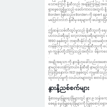
သောကြောင့် နို့ဆီသည် အချိန်ကြာမြင့်အထား
ရှာဖွေတွေ့ရှိမှုသည် ခေတ်ကာလအတွက် နိ
Borden ဖြစ်သည်။ Borden ကို apert နည်
မပြောင်းလဲဘဲ နို့ဆီမှ ရေများကို ဖယ်ရှားပြီ
.
ဤဆန်းသစ်တီထွင်မှုသည် နို့ဆီဘူးကို ရေခ
ပင်လယ်ခရီးနှင့် လေ့လာရေးခရီးများတွင
1890 ခုနှစ်တွင် ဘရာဇီးနိုင်ငံသို့ ပထမဆုံး
လန်နိုင်ငံမှ တင်သွင်းခဲ့သည်။နို့ဆီဘူးကို
မှာ ကျွန်ုပ်တို့သိကြသည့်အတိုင်း၊ မိန်
.
အချိုအရသာ ကို နွားနို့ဟုခေါ်သည်။အစောပ
နာမည်ပေးခဲ့ကြတယ်။ နို့ဆီဆို နာမည်သည
ကြာပြီးနောက်၊ 1921 ခုနှစ်တွင် ကုမ္ပဏီသည
ထုတ်လုပ်မှုကို လယ်ယာများတွင် စတင်ခဲ့
.
နွားနို့ညစ်စက်များ
နို့စားမွေးမြူရေးခြံများတွင် နွား ၉ သန်
စေရန် မွေးမြူရေးခြံများကို ပြုစုစောင့်ရှေ