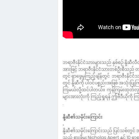
ဘရာဇီးနိုင်ငံသားများသည် နှစ်စဉ် နို့ဆီလ
အားဖြင့် ဘရာဇီးနိုင်ငံသားတစ်ဦးစီသည် တ
တွင် ရှာဖွေမှုကြည့်ချိန်တွင် ဘရာဇီးနိုင်
တွင် နို့ဆီကို ပါဝင်ပစ္စည်းအဖြစ် အသုံးပ
ကြမယ်လို့ထင်ပါတယ်။ ကုန်ကြမ်းထုတ်လုပ်ခြင
များအားလုံးကို ကြည့်ရှုရန် ဤဗီဒီယို
.
နို့ဆီ၏သမိုင်းကြောင်း
.
နို့ဆီ၏သမိုင်းကြောင်းသည် ပြင်သစ်တွင
သည့် စားဖိုမှူး Nicholas Apert နှင့် 1