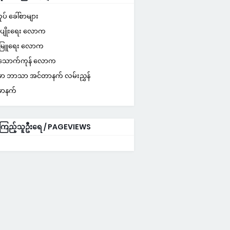
ပ် ခေါ်စာများ
က်ပျိုးရေး လောက
းမြူရေး လောက
သောက်ကုန် လောက
်မာ ဘာသာ အင်တာနက် လမ်းညွှန်
်မာနက်
ကြည့်သူဦးရေ / PAGEVIEWS