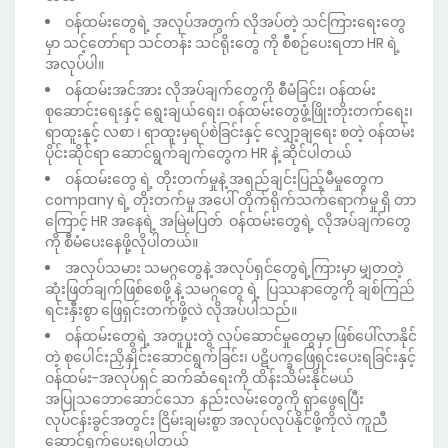
ဝန်ထမ်းတွေရဲ့ အလုပ်အတွက် လိုအပ်တဲ့ သင်ကြားရေးတွေ
မှာ သင့်တော်ရာ သင်တန်း သင်ရိုးတွေ ကို စီစဉ်ပေးရတာ HR ရဲ့
အလုပ်ပါ။
ဝန်ထမ်းအင်အား လိုအပ်ချက်တွေကို စီမံခြင်း၊ ဝန်ထမ်း
စုဆောင်းရေးနှင့် ရွေးချယ်ရေး၊ ဝန်ထမ်းတွေဖွံ့ဖြိုးတိုးတက်ရေး၊
ရာထူးနှင့် လစာ ၊ ရာထူးမှရပ်စဲခြင်းနှင့် လျှော့ချရေး စတဲ့ ဝန်ထမ်း
ပိုင်းဆိုင်ရာ ဆောင်ရွက်ချက်တွေက HR နဲ့ ဆိုင်ပါတယ်
ဝန်ထမ်းတွေ ရဲ့ တိုးတက်မှုနဲ့ အရည်ချင်းပြည့်မီမှုတွေက
company ရဲ့ တိုးတက်မှု အပေါ် တိုက်ရိုက်သက်ရောက်မှု ရှိ တာ
ကြောင့် HR အနေရဲ့ ‌အမြဲမပြတ် ဝန်ထမ်းတွေရဲ့ လိုအပ်ချက်တွေ
ကို စီမံပေးနေဖို့လိုပါတယ်။
အလုပ်သမား သမဂ္ဂတွေနဲ့ အလုပ်ရှင်တွေရဲ့ကြားမှာ မျှတတဲ့
ဆုံးဖြတ်ချက်ဖြစ်စေဖို့ နဲ့ သမဂ္ဂတွေ ရဲ့ ပြဿနာတွေကို ချစ်ကြည်
ရင်းနှီးစွာ ဖြေရှင်းတက်ဖို့လဲ လိုအပ်ပါသည်။
ဝန်ထမ်းတွေရဲ့ အတူပူးတွဲ လုပ်ဆောင်မှုတွေမှာ ဖြစ်ပေါ်လာနိုင်
တဲ့ စုပေါင်းညှိနှိုင်းဆောင်ရွက်ခြင်း၊ ပဋိပက္ခဖြေရှင်းပေးရခြင်းနှင့်
ဝန်ထမ်း-အလုပ်ရှင် ဆက်ဆံရေးကို ထိန်းသိမ်းနိုင်မယ်
အပြုသဘောဆောင်သော နည်းလမ်းတွေကို ရှာဖွေရပြီး
လုပ်ငန်းခွင်အတွင်း ငြိမ်းချမ်းစွာ အလုပ်လုပ်နိုင်ဖို့ကိုလဲ ကူညီ
ဆောင်ရွက်ပေးရပါတယ်