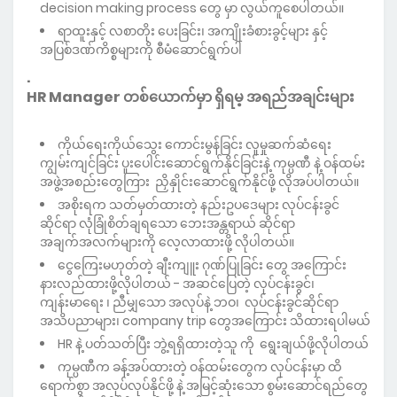
decision making process တွေ မှာ လွယ်ကူစေပါတယ်။
ရာထူးနှင့် လစာတိုး ပေးခြင်း၊ အကျိုးခံစားခွင့်များ နှင့်
အပြစ်ဒဏ်ကိစ္စများကို စီမံဆောင်ရွက်ပါ
.
HR Manager တစ်ယောက်မှာ ရှိရမ့ အရည်အချင်းများ
ကိုယ်ရေးကိုယ်သွေး ကောင်းမွန်ခြင်း လူမှုဆက်ဆံရေး
ကျွမ်းကျင်ခြင်း ပူးပေါင်းဆောင်ရွက်နိုင်ခြင်းနဲ့ ကုမ္ပဏီ နဲ့ ဝန်ထမ်း
အဖွဲ့အစည်းတွေကြား ညှိနှိုင်းဆောင်ရွက်နိုင်ဖို့ လိုအပ်ပါတယ်။
အစိုးရက သတ်မှတ်ထားတဲ့ နည်းဥပ‌ဒေများ လုပ်ငန်းခွင်
ဆိုင်ရာ လုံခြုံစိတ်ချရသော ဘေးအန္တရာယ် ဆိုင်ရာ
အချက်အလက်များကို လေ့လာထားဖို့ လိုပါတယ်။
ငွေကြေးမဟုတ်တဲ့ ချီးကျူး ဂုဏ်ပြုခြင်း တွေ အကြောင်း
နားလည်ထားဖို့လိုပါတယ် - အဆင်ပြေတဲ့ လုပ်ငန်းခွင်၊
ကျန်းမာရေး ၊ ညီမျှသော အလုပ်နဲ့ ဘဝ၊ လုပ်ငန်းခွင်ဆိုင်ရာ
အသိပညာများ၊ company trip တွေအကြောင်း သိထားရပါမယ်
HR နဲ့ ပတ်သတ်ပြီး ဘွဲ့ရရှိထားတဲ့သူ ကို ရွေးချယ်ဖို့လိုပါတယ်
ကုမ္ပဏီက ခန့်အပ်ထားတဲ့ ဝန်ထမ်းတွေက လုပ်ငန်းမှာ ထိ
ရောက်စွာ အလုပ်လုပ်နိုင်ဖို့ နဲ့ အမြင့်ဆုံးသော စွမ်းဆောင်ရည်တွေ