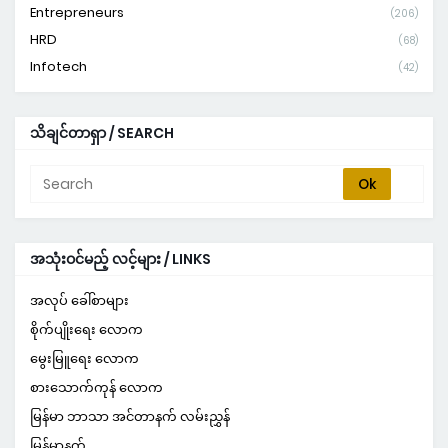
Entrepreneurs
(206)
HRD
(68)
Infotech
(42)
သိချင်တာရှာ / SEARCH
အသုံးဝင်မည့် လင့်များ / LINKS
အလုပ် ခေါ်စာများ
စိုက်ပျိုးရေး လောက
မွေးမြူရေး လောက
စားသောက်ကုန် လောက
မြန်မာ ဘာသာ အင်တာနက် လမ်းညွှန်
မြန်မာနက်