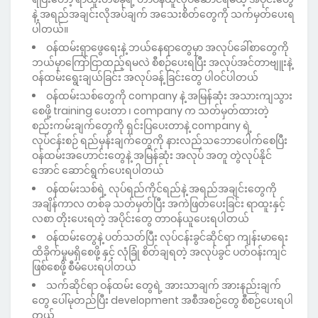
နဲ့ အရည်အချင်းလိုအပ်ချက် အသေးစိတ်တွေကို သက်မှတ်ပေးရ
ပါတယ်။
ဝန်ထမ်းရှာဖွေရေးနဲ့ ဘယ်နေရာတွေမှာ အလုပ်ခေါ်စာတွေကို
ဘယ်မှာကြော်ငြာထည့်ရမလဲ စီစဉ်ပေးရပြီး အလုပ်အင်တာဗျူးနဲ့
ဝန်ထမ်းရွေးချယ်ခြင်း အလုပ်ခန့် ခြင်းတွေ ပါဝင်ပါတယ်
ဝန်ထမ်းသစ်တွေကို company နဲ့ အမြန်ဆုံး အသားကျသွား
စေဖို့ training ပေးတာ ၊ company က သတ်မှတ်ထားတဲ့
စည်းကမ်းချက်တွေကို ရှင်းပြပေးတာနဲ့ company ရဲ့
လုပ်ငန်းစဉ် ရည်မှန်းချက်တွေကို နားလည်သဘောပေါက်စေပြီး
ဝန်ထမ်းအဟောင်းတွေနဲ့ အမြန်ဆုံး အလုပ် အတူ တွဲလုပ်နိုင်
အောင် ဆောင်ရွက်ပေးရပါတယ်
ဝန်ထမ်းသစ်ရဲ့ လုပ်ရည်ကိုင်ရည်နဲ့ အရည်အချင်းတွေကို
အချိန်ကာလ တစ်ခု သတ်မှတ်ပြီး အကဲဖြတ်ပေးခြင်း ရာထူးနှင့်
လစာ တိုးပေးရတဲ့ အပိုင်းတွေ တာဝန်ယူပေးရပါတယ်
ဝန်ထမ်းတွေနဲ့ ပတ်သတ်ပြီး လုပ်ငန်းခွင်ဆိုင်ရာ ကျန်းမာ‌ရေး
ထိခိုက်မှုမရှိစေဖို့ နှင့် လုံခြုံ စိတ်ချရတဲ့ အလုပ်ခွင် ပတ်ဝန်းကျင်
‌ဖြစ်စေဖို့ စီမံပေးရပါတယ်
သက်ဆိုင်ရာ ဝန်ထမ်း တွေရဲ့ အားသာချက် အားနည်းချက်
တွေ ပေါ်မုတည်ပြီး development အစီအစဉ်တွေ စီစဉ်ပေးရပါ
တယ်