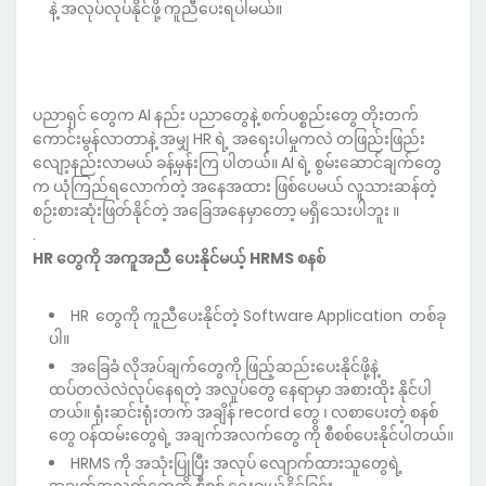
နဲ့ အလုပ်လုပ်နိုင်ဖို့ ကူညီပေးရပါမယ်။
ပညာရှင် တွေက AI နည်း ပညာတွေနဲ့ စက်ပစ္စည်းတွေ တိုးတက်
ကောင်းမွန်လာတာနဲ့ အမျှ HR ရဲ့ အရေးပါမှုကလဲ တဖြည်းဖြည်း
လျော့နည်းလာမယ် ခန့်မှန်းကြ ပါတယ်။ AI ရဲ့ စွမ်းဆောင်ချက်တွေ
က ယုံကြည်ရလောက်တဲ့ အနေအထား ဖြစ်ပေမယ် လူသားဆန်တဲ့
စဉ်းစားဆုံးဖြတ်နိုင်တဲ့ အခြေအနေမှာတော့ မရှိသေးပါဘူး ။
.
HR တွေကို အကူအညီ ပေးနိုင်မယ့် HRMS စနစ်
HR တွေကို ကူညီပေးနိုင်တဲ့ ‌Software Application တစ်ခု
ပါ။
အခြေခံ လိုအပ်ချက်တွေကို ဖြည့်ဆည်းပေးနိုင်ဖို့နဲ့
ထပ်တလဲလဲလုပ်နေရတဲ့ အလူပ်တွေ နေရာမှာ အစားထိုး နိုင်ပါ
တယ်။ ‌ရုံးဆင်းရုံးတက် အချိန် record တွေ ၊ လစာပေးတဲ့ စနစ်
တွေ ဝန်ထမ်းတွေရဲ့ အချက်အလက်တွေ ကို စီစစ်ပေးနိုင်ပါတယ်။
HRMS ကို အသုံးပြုပြီး အလုပ် လျောက်ထားသူတွေရဲ့