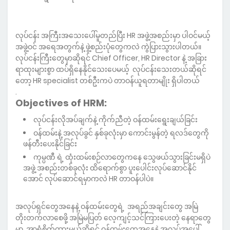
လုပ်ငန်း အကြီးအသေးပေါ်မူတည်ပြီး HR အဖွဲ့အစည်းမှာ ပါဝင်မယ့်
အဖွဲ့ဝင် အရေအတွက်နဲ့ ဖွဲ့စည်းပုံတွေကလဲ ကွဲပြားသွားပါတယ်။
လုပ်ငန်းကြီးတွေမှာဆိုရင် Chief Officer, HR Director နဲ့ အခြား
ရာထုးများစွာ ထပ်ရှိနေနိုင်သေးပေမယ့် လုပ်ငန်းသေးတယ်ဆိုရင်
တော့ HR specialist တစ်ဦးကပဲ တာဝန်ယူရတာမျိုး ရှိပါတယ်
.
Objectives of HRM:
လုပ်ငန်းလိုအပ်ချက်နဲ့ ကိုက်ညီတဲ့ ဝန်ထမ်းရွေးချယ်ခြင်း
ဝန်ထမ်းနဲ့ အလုပ်ခွင် နှစ်ခုလုံးမှာ ကောင်းမွန်တဲ့ ရလဒ်တွေကို
ဖန်တီးပေးနိုင်ခြင်း
ကုမ္ပဏီ ရဲ့ ထုံးထမ်းစဉ်လာတွေကနေ သွေဖယ်သွားခြင်းမရှိပဲ
အဖွဲ့ အစည်းတစ်ခုလုံး ထိရောက်စွာ ပူးပေါင်းလုပ်ဆောင်နိုင်
အောင် လုပ်ဆောင်ရမှာကလဲ HR တာဝန်ပါပဲ။
အလုပ်ရှင်တွေအနေနဲ့ ဝန်ထမ်းတွေရဲ့ အရည်အချင်းတွေ အမြဲ
တိုးတက်လာစေဖို့ အမြဲမပြတ် လေ့ကျင့်သင်ကြားပေးတဲ့ နေရာတွေ
မှာ အာရုံစိုက်ထားမယ်ဆိုရင် ဝန်ထမ်းတွေအနေနဲ့ အလုပ်အပေါ်