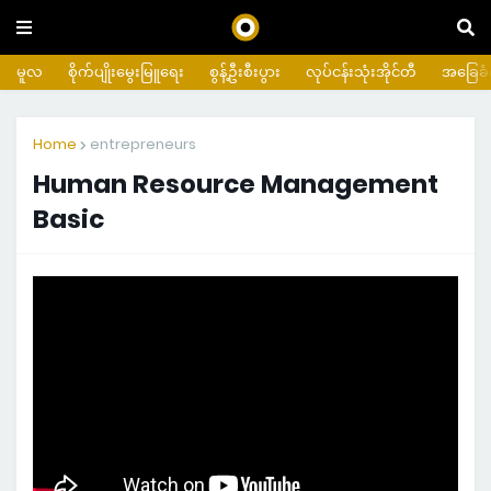
မူလ
စိုက်ပျိုးမွေးမြူရေး
စွန့်ဦးစီးပွား
လုပ်ငန်းသုံးအိုင်တီ
အခြေခံက
Home
entrepreneurs
Human Resource Management
Basic