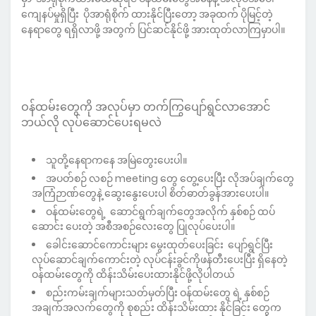
ကျေနပ်မှုရှိပြီး ပိုအာရုံစိုက် ထားနိုင်ပြီးတော့ အခုထက် ပိုမြင့်တဲ့
နေရာတွေ ရရှိလာဖို့ အတွက် ပြင်ဆင်နိုင်ဖို့ အားထုတ်လာကြမှာပါ။
ဝန်ထမ်းတွေကို အလုပ်မှာ တက်ကြွပျော်ရွင်လာအောင်
ဘယ်လို လုပ်ဆောင်ပေးရမလဲ
သူတို့နေရာကနေ အမြဲတွေးပေးပါ။
အပတ်စဉ် လစဉ် meeting တွေ တွေ့ပေးပြီး လိုအပ်ချက်တွေ
အကြံဉာဏ်တွေနဲ့ ဆွေးနွေးပေးပါ စိတ်ဓာတ်ခွန်အားပေးပါ။
ဝန်ထမ်းတွေရဲ့ ဆောင်ရွက်ချက်တွေအလိုက် နှစ်စဉ် ထပ်
ဆောင်း ပေးတဲ့ အစီအစဉ်လေးတွေ ပြုလုပ်ပေးပါ။
ခေါင်းဆောင်ကောင်းများ မွေးထုတ်ပေးခြင်း ပျော်ရွင်ပြီး
လုပ်ဆောင်ချက်ကောင်းတဲ့ လုပ်ငန်းခွင်ကိုဖန်တီးပေးပြီး ရှိနေတဲ့
ဝန်ထမ်းတွေကို ထိန်းသိမ်းပေးထားနိုင်ဖို့လိုပါတယ်
စည်းကမ်းချက်များသတ်မှတ်ပြီး ဝန်ထမ်းတွေ ရဲ့ နှစ်စဉ်
အချက်အလက်တွေကို စုစည်း ထိန်းသိမ်းထား နိုင်ခြင်း တွေက