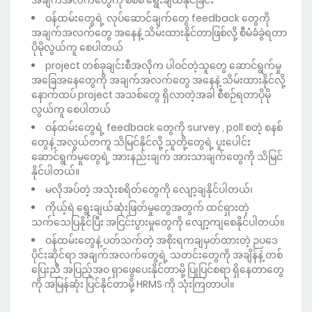
အချက်အလက်တွေကို စီစစ် ရွေးချယ်နိုင်ခြင်း
ဝန်ထမ်းတွေရဲ့ လုပ်ဆောင်ချက်တွေ feedback တွေကို
အချက်အလက်တွေ အနေနဲ့ သိမ်းထားနိုင်တာဖြစ်လို့ စီမံခံခွဲရတာ
ပိုမိုလွယ်ကူ စေပါတယ်
project တစ်ခုချင်းစီအလိုက ပါဝင်တဲ့သူတွေ ဆောင်ရွက်မှု
အခြေအနေတွေကို အချက်အလက်တွေ အနေနဲ့ သိမ်းထားနိုင်လို့
နောက်ထပ် project အသစ်တွေ ရှိလာတဲ့အခါ စီစဉ်ရတာပိုမို
လွယ်ကူ စေပါတယ်
ဝန်ထမ်းတွေရဲ့ feedback တွေကို survey , poll စတဲ့ စနစ်
တွေနဲ့ အလွယ်တကူ သိမြင်နိုင်လို့ သူတို့တွေရဲ့ ပူးပေါင်း
ဆောင်ရွက်မှုတွေရဲ့ အားနည်းချက် အားသာချက်တွေကို သိမြင်
နိုင်ပါတယ်။
မလိုအပ်တဲ့ အသုံးစရိတ်တွေကို လျော့ချနိုင်ပါတယ်၊
ကိုယ့်ရဲ ရွေးချယ်ဆုံးဖြတ်မှုတွေအတွက် ထင်ရှားတဲ့
သက်သေပြနိုင်ပြီး အငြင်းပွားမှုတွေကို လျော့ကျစေနိုင်ပါတယ်။
ဝန်ထမ်းတွေနဲ့ ပတ်သက်တဲ့ အစိုးရကချမှတ်ထားတဲ့ ဉပဒေ
ပိုင်းဆိုင်ရာ အချက်အလက်တွေရဲ့ သတင်းတွေကို အချိန်နဲ့ တစ်
ပြေးညီ အပြည့်အဝ ရှာဖွေပေးနိုင်တာမို့ ပြုပြင်စရာ ရှိနေတာတွေ
ကို အမြန်ဆုံး ပြင်နိုင်တာမို့ HRMS ကို သုံးကြတာပါ။