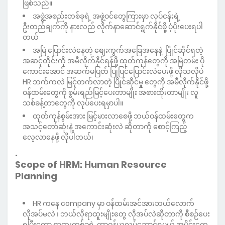
ဖြစ်သည်။
အဖွဲ့အစည်းတစ်ခုရဲ့ အဖွဲ့ဝင်တွေကြားမှာ လုပ်ငန်းရဲ့
ဦးတည်ချက်ကို နားလည် လိုက်နာဆောင်ရွက်နိုင်ဖို့ ပံ့ပိုးပေးရပါ
တယ်
အမြဲ ပြောင်းလဲနေတဲ့ စျေးကွက်အခြေအနေနဲ့ ပြိုင်ဆိုင်ရတဲ့
အဆင့်တိုင်းကို အမီလိုက်နိုင်ရန်ဖို့ ထုတ်ကုန်တွေကို အမြဲတမ်း ပို
ကောင်းအောင် အဆက်မပြတ် ပြုပြင်ပြောင်းလဲပေးဖို့ လိုသလိုပဲ
HR ဘက်ကလဲ မြင့်တက်လာတဲ့ ပြိုင်ဆိုင်မှု တွေကို အမီလိုက်နိုင်ဖို့
ဝန်ထမ်းတွေကို စွမ်းရည်မြင့်ပေးတာမျိုး အစားထိုးတာမျိုး လူ
သစ်ခန့်တာတွေကို လုပ်ပေးရမှာပါ။
ထုတ်ကုန်စွမ်းအား မြင့်မားလာစေဖို့ ဘယ်ဝန်ထမ်းတွေက
အသင့်တော်ဆုံးနဲ့ အကောင်းဆုံးလဲ ဆိုတာကို စောင့်ကြည့်
လေ့လာနေဖို့ လိုပါတယ်၊
.
Scope of HRM: Human Resource
Planning
HR က‌နေ company မှာ ဝန်ထမ်းအင်အားဘယ်လောက်
လိုအပ်မလဲ ၊ ဘယ်လိုရာထူးမျိုးတွေ လိုအပ်လဲဆိုတာကို စီစဉ်ပေး
ရပြီးတော့ ရာထူးတစ်ခုရဲ့ တာဝန်ယူလုပ်ဆောင်ရမယ့် အပိုင်းတွေ