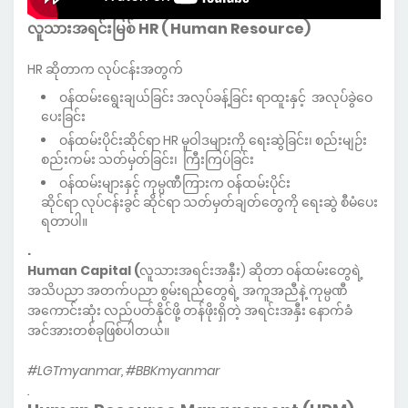
လူသားအရင်းမြစ် HR ( Human Resource)
HR ဆိုတာက လုပ်ငန်းအတွက်
ဝန်ထမ်းရွေးချယ်ခြင်း အလုပ်ခန့်ခြင်း ရာထူးနှင့် အလုပ်ခွဲဝေ
ပေးခြင်း
ဝန်ထမ်းပိုင်းဆိုင်ရာ HR မူဝါဒများကို ရေးဆွဲခြင်း၊ စည်းမျဉ်း
စည်းကမ်း သတ်မှတ်ခြင်း၊ ကြီးကြပ်ခြင်း
ဝန်ထမ်းများနှင့် ကုမ္ပဏီကြားက ဝန်ထမ်းပိုင်း
ဆိုင်ရာ လုပ်ငန်းခွင် ဆိုင်ရာ သတ်မှတ်ချတ်တွေကို ရေးဆွဲ စီမံပေး
ရတာပါ။
.
Human Capital (
လူသားအရင်းအနှီး) ဆိုတာ ဝန်ထမ်းတွေရဲ့
အသိပညာ အတက်ပညာ စွမ်းရည်တွေရဲ့ အကူအညီနဲ့ ကုမ္ပဏီ
‌အကောင်းဆုံး လည်ပတ်နိုင်ဖို့ တန်ဖိုးရှိတဲ့ အရင်းအနှီး ‌နောက်ခံ
အင်အားတစ်ခုဖြစ်ပါတယ်။
#LGTmyanmar, #BBKmyanmar
.