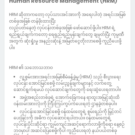
Human Resource Management (HRM)
HRM ဆိုတာကတော့ လုပ်သားအင်အားကို အရေးပါတဲ့ အရင်းအမြစ်
တစ်ခုအဖြစ် တန်ဖိုးထားပြီး
လည်ပတ်နေတဲ့ လုပ်ငန်းတစ်ခုအဖြစ် ဖော်ဆောင်ဖို့ပါ။ HRM ရဲ့
ရည်ရွယ်ချက်ကတော့ ရေရှည်ရည်မှန်းချက်တွေ ချမှတ်ပြီး ကုမ္ပဏီ
အတွက် ဆုံးရှုံးမှု အနည်းဆုံးနဲ့ အမြတ်ငွေတိုးလာစေဖို့ ကူညီပေးဖို့
ပါ။
HRM ၏ သဘောသဘာဝ
လူ့စွမ်းအားအရင်းအမြစ်စီမံခန့်ခွဲမှု (HRM) သည် စီးပွားရေး
လုပ်ငန်း အောင်မြင်စေဖို့ လမ်းညွှန်ချက်များနှင့် လက်တွေ့
ဆောင်ရွက်ရမယ် လုပ်ဆောင်ချက်တွေကို ရေးဆွဲပေးရတာပါ။
အဖွဲ့အစည်းတစ်ခုရဲ့ အောက်ခြေကနေ ရာထူးအမြင့်ဆုံးထိ
ဝန်ထမ်းအားလုံးကို ကြီးကြပ်ကွပ်ကဲပေးရတဲ့ ဌာနခွဲတစ်ခုပါ။
လုပ်ငန်းအောင်မြင်စေဖို့ ဝန်ထမ်းတွေရဲ့ စွမ်းရည်ကို မြှင့်တင်
ပေးခြင်းကို အဓိက လုပ်ဆောင်ရပါတယ်။ ဝန်ထမ်းတွေရဲ့
လုပ်ငန်းပိုင်းဆိုင်ရာ ကျွမ်းကျင်အဆင့်ရောက်လာဖို့ကိုရော နေ့စဉ်
ဘဝမှာပါ အဆင်ပြေစေဖို့ကိုပါ ကူညီပေးရတဲ့ နယ်ပယ်တစ်ခု